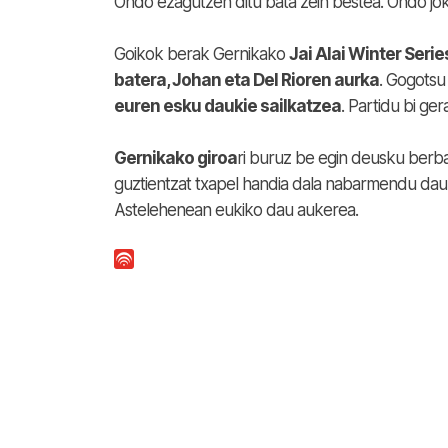
Ondo ezagutzen ditu bata zein bestea. Ondo jok
Goikok berak Gernikako
Jai Alai Winter Seri
batera, Johan eta Del Rioren aurka
. Gogotsu
euren esku daukie sailkatzea
. Partidu bi ger
Gernikako giroa
ri buruz be egin deusku berb
guztientzat txapel handia dala nabarmendu dau
Astelehenean eukiko dau aukerea.