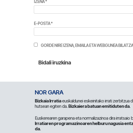
IZENA
*
E-POSTA
*
GORDE NIRE IZENA, EMAILA ETA WEBGUNEA BILA
NOR GARA
Bizkaia Irratia
euskaldunei eskeinitako irrati zerbitzua
hutsean egiten da.
Bizkaiera batuan emitiduten da
.
Euskerearen garapena eta normalizazinoa dira irratsaio 
Irratiaren programazinoaren helburu nagusia entz
da
.