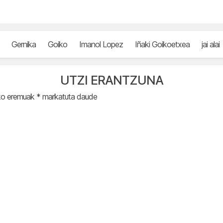
Gernika
Goiko
Imanol Lopez
Iñaki Goikoetxea
jai alai
UTZI ERANTZUNA
ko eremuak
*
markatuta daude