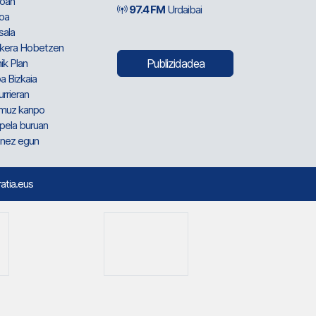
oan
97.4 FM
Urdaibai
oa
sala
kera Hobetzen
ik Plan
Publizidadea
a Bizkaia
urrieran
muz kanpo
pela buruan
nez egun
ratia.eus