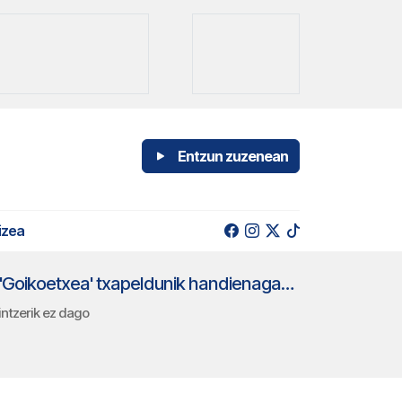
Entzun zuzenean
izea
Erkiagak eta Lopezek buruz buruko finala jokatuko dabe Berriatuan. Iñaki Osa 'Goikoetxea' txapeldunik handienagaz egin dogu berba
intzerik ez dago