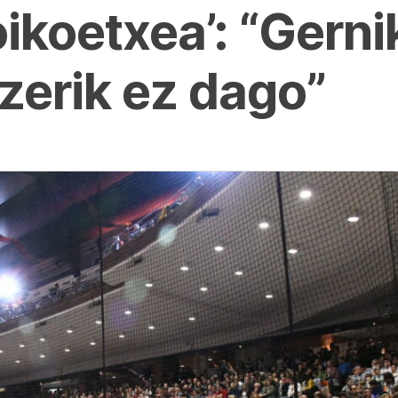
oikoetxea’: “Gerni
tzerik ez dago”