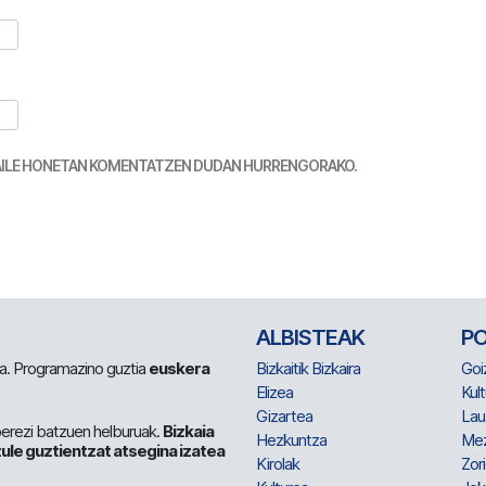
TZAILE HONETAN KOMENTATZEN DUDAN HURRENGORAKO.
ALBISTEAK
P
 da. Programazino guztia
euskera
Bizkaitik Bizkaira
Goi
Elizea
Kult
Gizartea
Lau
berezi batzuen helburuak.
Bizkaia
Hezkuntza
Me
ule guztientzat atsegina izatea
Kirolak
Zor