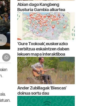
Abian dago Kangbeng
Busturia Gambia alkartea
an
‘Gure Txokoak’, euskerazko
zerbitzua eskaintzen daben
lekuen mapa interaktiboa
aian
n.
Ander Zubillagak ‘Biescas’
doinua sortu dau
ala.
atuan.