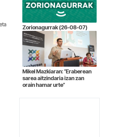
eta
Zorionagurrak (26-08-07)
Mikel Mazkiaran: “Eraberean
sarea aitzindaria izan zan
orain hamar urte”