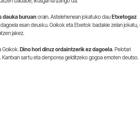
atzen badabe, ikusgarria izango da.
es dauka buruan
orain. Astelehenean jokatuko dau
Etxetogaz
 dagoela esan deusku. Goikok eta Etxetok badakie zelan jokatu, 
atzen jakez.
a Goikok.
Dino hori diruz ordaintzerik ez dagoela
. Pelotari
. Kantxan sartu eta denporea gelditzeko gogoa emoten deutso.