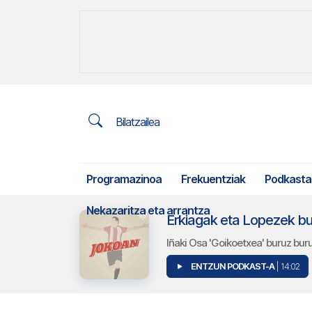
Bilatzailea
Programazinoa
Frekuentziak
Podkasta
Nekazaritza eta arrantza
Iñaki Osa 'Goikoetxea' buruz bur
ENTZUN PODKAST-A
| 14:02