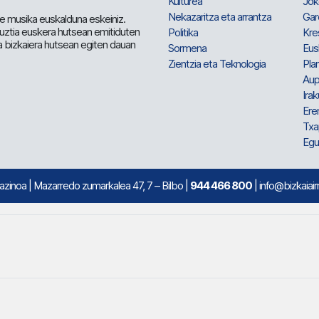
Kulturea
Jok
Nekazaritza eta arrantza
Gar
e musika euskalduna eskeiniz.
 guztia euskera hutsean emitiduten
Politika
Kre
a bizkaiera hutsean egiten dauan
Sormena
Eus
Zientzia eta Teknologia
Plan
Aup
Irak
Ere
Txa
Egu
mazinoa
| Mazarredo zumarkalea 47, 7 – Bilbo |
944 466 800
| info@bizkaiair