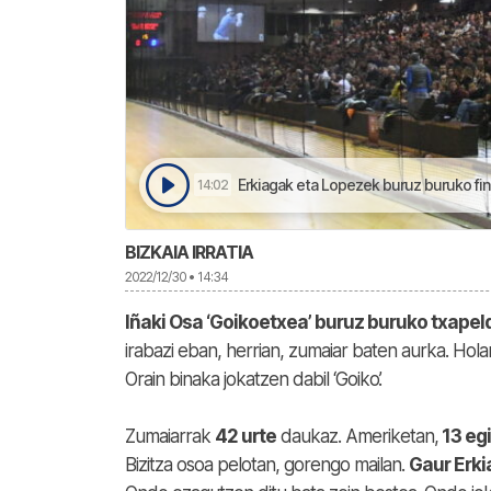
Erkiagak eta Lopezek buruz buruko finala jokat
14:02
BIZKAIA IRRATIA
2022/12/30 • 14:34
Iñaki Osa ‘Goikoetxea’ buruz buruko txape
irabazi eban, herrian, zumaiar baten aurka. Hola
Orain binaka jokatzen dabil ‘Goiko’.
Zumaiarrak
42 urte
daukaz. Ameriketan,
13 eg
Bizitza osoa pelotan, gorengo mailan.
Gaur Erki