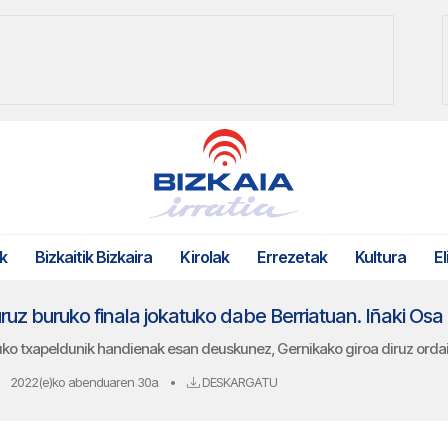
k
Bizkaitik Bizkaira
Kirolak
Errezetak
Kultura
El
uko txapeldunik handienak esan deuskunez, Gernikako giroa diruz orda
2022(e)ko abenduaren 30a
•
DESKARGATU