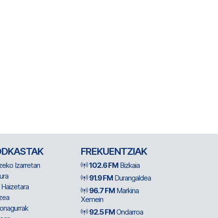
ODKASTAK
FREKUENTZIAK
zeko Izarretan
102.6 FM
Bizkaia
ura
91.9 FM
Durangaldea
 Haizetara
96.7 FM
Markina
zea
Xemein
ionagurrak
92.5 FM
Ondarroa