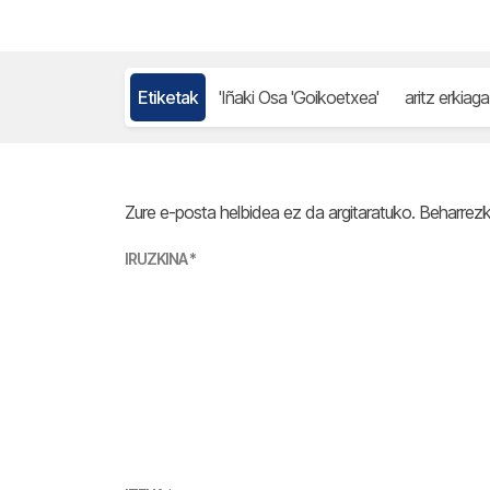
Etiketak
'Iñaki Osa 'Goikoetxea'
aritz erkiaga
Zure e-posta helbidea ez da argitaratuko.
Beharrez
IRUZKINA
*