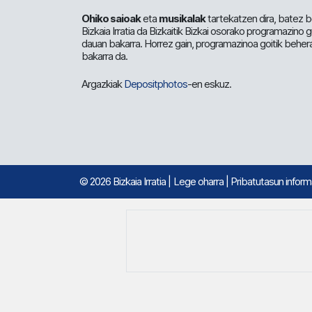
Ohiko saioak
eta
musikalak
tartekatzen dira, batez b
Bizkaia Irratia da Bizkaitik Bizkai osorako programazino
dauan bakarra. Horrez gain, programazinoa goitik beher
bakarra da.
Argazkiak
Depositphotos
-en eskuz.
© 2026 Bizkaia Irratia
|
Lege oharra
|
Pribatutasun infor