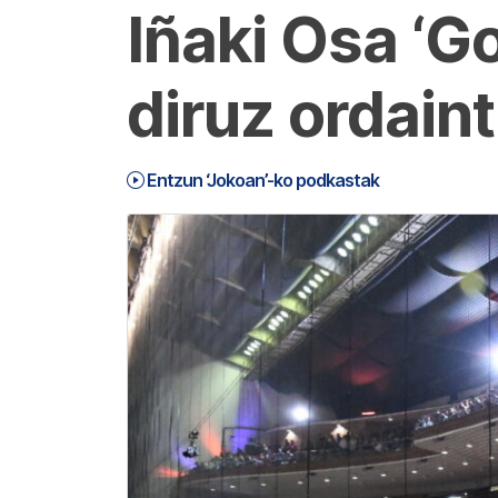
Iñaki Osa ‘G
diruz ordain
Entzun ‘Jokoan’-ko podkastak