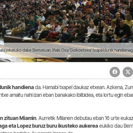
uko dabe Berriatuan. Iñaki Osa 'Goikoetxea' txapeldunik handienagaz egin dogu berba | Joko
ldunik handiena
da. Hamabi txapel daukaz etxean. Azkena, Zum
ntxe amaitu nahi izan eban banakako ibilbidea, eta lortu egin eba
in zituan Miamin
. Aurretik Milanen debutau eban 16 urte eukaz
aga eta Lopez buruz buru ikusteko aukerea
eukiko dau Berri