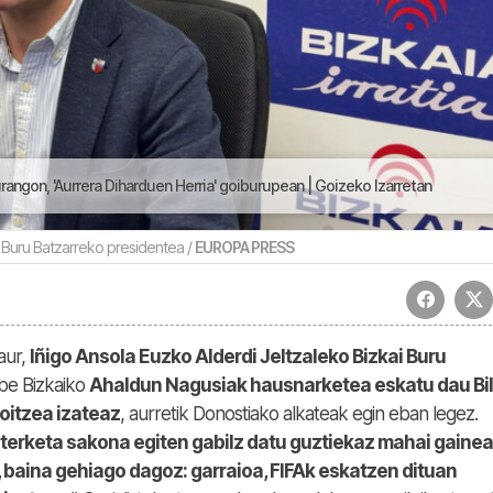
angon, 'Aurrera Diharduen Herria' goiburupean | Goizeko Izarretan
i Buru Batzarreko presidentea /
EUROPA PRESS
aur,
Iñigo Ansola Euzko Alderdi Jeltzaleko Bizkai Buru
obe Bizkaiko
Ahaldun Nagusiak hausnarketea eskatu dau Bi
itzea izateaz
, aurretik Donostiako alkateak egin eban legez.
terketa sakona egiten gabilz datu guztiekaz mahai gainea
 baina gehiago dagoz: garraioa, FIFAk eskatzen dituan