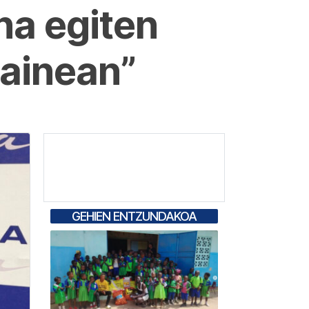
na egiten
gainean”
GEHIEN ENTZUNDAKOA