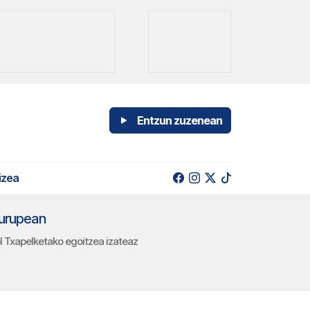
Entzun zuzenean
izea
burupean
 Txapelketako egoitzea izateaz