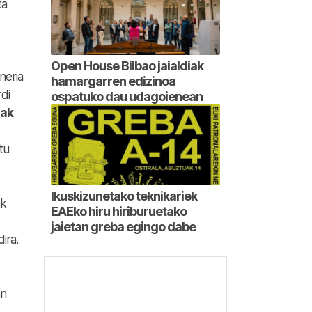
ta
Open House Bilbao jaialdiak
neria
hamargarren edizinoa
di
ospatuko dau udagoienean
nak
tu
Ikuskizunetako teknikariek
ak
EAEko hiru hiriburuetako
jaietan greba egingo dabe
ira.
an