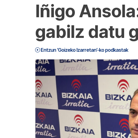
Iñigo Ansola
gabilz datu 
Entzun ‘Goizeko Izarretan’-ko podkastak