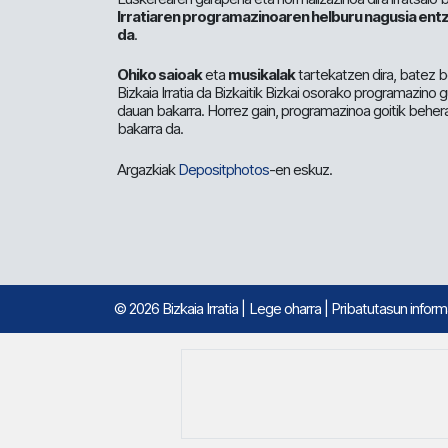
Irratiaren programazinoaren helburu nagusia entz
da
.
Ohiko saioak
eta
musikalak
tartekatzen dira, batez b
Bizkaia Irratia da Bizkaitik Bizkai osorako programazino
dauan bakarra. Horrez gain, programazinoa goitik beher
bakarra da.
Argazkiak
Depositphotos
-en eskuz.
© 2026 Bizkaia Irratia
|
Lege oharra
|
Pribatutasun infor