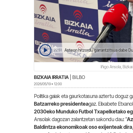
Asteon hitzordu garrantzitsua dabe Dur
22:51
Iñigo Ansola, Bizka
BIZKAIA IRRATIA
| BILBO
2026/05/19 • 12:00
Politika gaiak eta gaurkotasuna aztertu doguz g
Batzarreko presidentea
gaz. Elixabete Etxan
2030eko Munduko Futbol Txapelketako ego
Ansolak dagozan zalantzetan sakondu dau: “
Az
Baldintza ekonomikoak oso exijenteak dira,