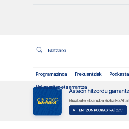
Bilatzailea
Programazinoa
Frekuentziak
Podkasta
Nekazaritza eta arrantza
Asteon hitzordu garrant
Elixabete Etxanobe Bizkaiko Aha
ENTZUN PODKAST-A
| 22:51