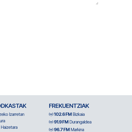
ODKASTAK
FREKUENTZIAK
zeko Izarretan
102.6 FM
Bizkaia
ura
91.9 FM
Durangaldea
 Haizetara
96.7 FM
Markina