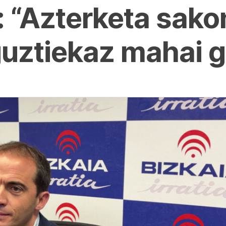
: “Azterketa sako
guztiekaz mahai 