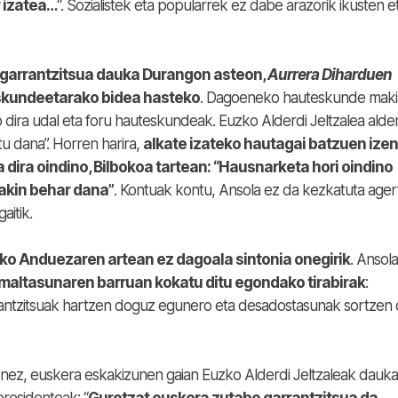
 izatea…
“. Sozialistek eta popularrek ez dabe arazorik ikusten e
u garrantzitsua dauka Durangon asteon,
Aurrera Diharduen
skundeetarako bidea hasteko
. Dagoeneko hauteskunde maki
ira udal eta foru hauteskundeak. Euzko Alderdi Jeltzalea alder
tu dana”. Horren harira,
alkate izateko hautagai batzuen ize
dira oindino, Bilbokoa tartean: “Hausnarketa hori oindino
akin behar dana”
. Kontuak kontu, Ansola ez da kezkatuta ager
aitik.
ko Anduezaren artean ez dagoala sintonia onegirik
. Ansol
maltasunaren barruan kokatu ditu egondako tirabirak
:
rantzitsuak hartzen doguz egunero eta desadostasunak sortzen d
nez, euskera eskakizunen gaian Euzko Alderdi Jeltzaleak dauk