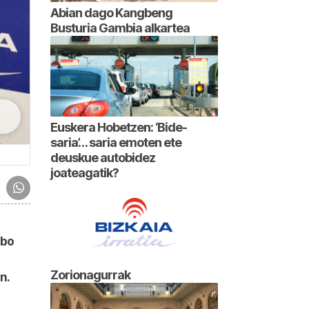
Abian dago Kangbeng
Busturia Gambia alkartea
Euskera Hobetzen: ‘Bide-
saria’… saria emoten ete
deuskue autobidez
joateagatik?
lbo
Zorionagurrak
n.