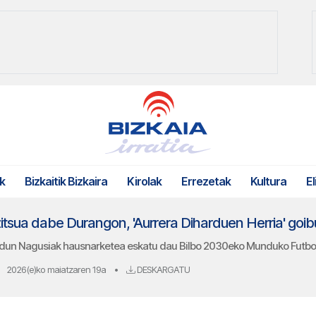
k
Bizkaitik Bizkaira
Kirolak
Errezetak
Kultura
El
zitsua dabe Durangon, 'Aurrera Diharduen Herria' goi
ldun Nagusiak hausnarketea eskatu dau Bilbo 2030eko Munduko Futbol
2026(e)ko maiatzaren 19a
•
DESKARGATU