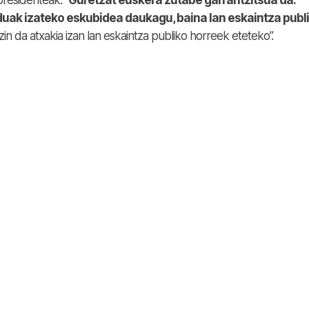
residenteak: “
Guretzat euskera zutabe garrantzitsua da.
uak izateko eskubidea daukagu, baina lan eskaintza publ
zin da atxakia izan lan eskaintza publiko horreek eteteko”.