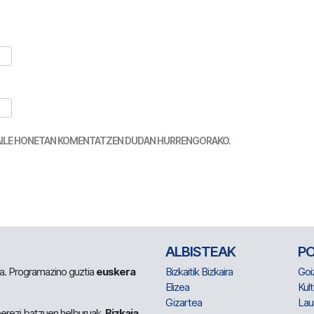
TZAILE HONETAN KOMENTATZEN DUDAN HURRENGORAKO.
ALBISTEAK
P
 da. Programazino guztia
euskera
Bizkaitik Bizkaira
Goi
Elizea
Kult
Gizartea
Lau
berezi batzuen helburuak.
Bizkaia