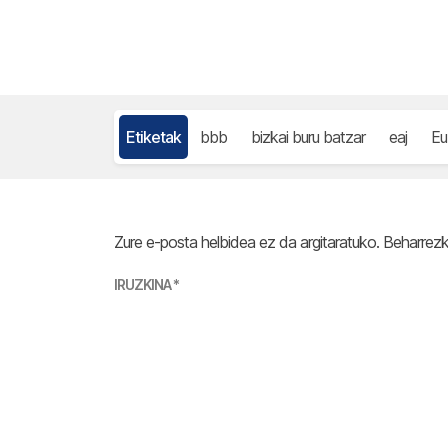
Etiketak
bbb
bizkai buru batzar
eaj
Eu
Zure e-posta helbidea ez da argitaratuko.
Beharrez
IRUZKINA
*