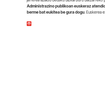
jarrerea azaldu deusku Bizkai Buru Batzarreko p
Administrazino publikoan euskeraz atendid
berme bat eukitea be gura dogu
. Euskerea e