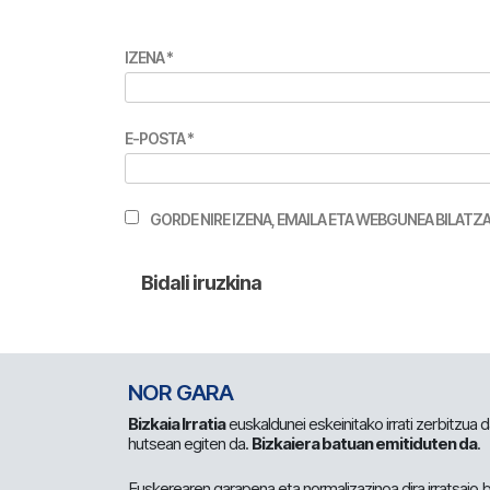
IZENA
*
E-POSTA
*
GORDE NIRE IZENA, EMAILA ETA WEBGUNEA BILA
NOR GARA
Bizkaia Irratia
euskaldunei eskeinitako irrati zerbitzua
hutsean egiten da.
Bizkaiera batuan emitiduten da
.
Euskerearen garapena eta normalizazinoa dira irratsaio 