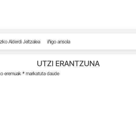
zko Alderdi Jeltzalea
iñigo ansola
UTZI ERANTZUNA
ko eremuak
*
markatuta daude