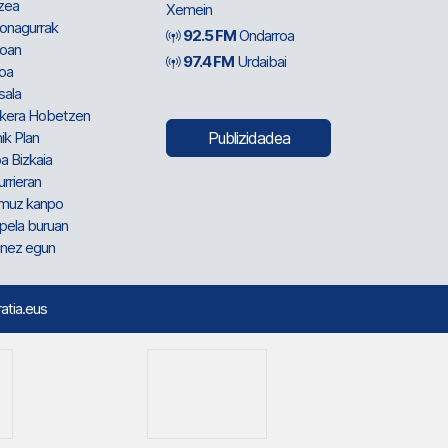
zea
Xemein
ionagurrak
92.5 FM
Ondarroa
oan
97.4 FM
Urdaibai
oa
sala
kera Hobetzen
ik Plan
Publizidadea
a Bizkaia
urrieran
muz kanpo
pela buruan
nez egun
ratia.eus