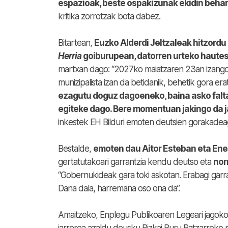
espazioak, beste ospakizunak ekidin behar
kritika zorrotzak bota dabez.
Bitartean,
Euzko Alderdi Jeltzaleak hitzord
Herria
goiburupean, datorren urteko haute
martxan dago: “2027ko maiatzaren 23an izango d
munizipalista izan da betidanik, behetik gora era
ezagutu doguz dagoeneko, baina asko falta 
egiteke dago. Bere momentuan jakingo da j
inkestek EH Bilduri emoten deutsien gorakadeag
Bestalde,
emoten dau Aitor Esteban eta Ene
gertatutakoari garrantzia kendu deutso eta
nor
“Gobernukideak gara toki askotan. Erabagi gar
Dana dala, harremana oso ona da”.
Amaitzeko, Enplegu Publikoaren Legeari jagoko