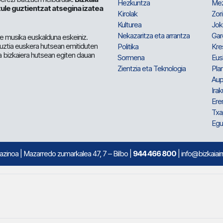
Hezkuntza
Me
ule guztientzat atsegina izatea
Kirolak
Zor
Kulturea
Jok
Nekazaritza eta arrantza
Gar
e musika euskalduna eskeiniz.
 guztia euskera hutsean emitiduten
Politika
Kre
a bizkaiera hutsean egiten dauan
Sormena
Eus
Zientzia eta Teknologia
Plan
Aup
Irak
Ere
Txa
Egu
mazinoa
| Mazarredo zumarkalea 47, 7 – Bilbo |
944 466 800
| info@bizkaiair