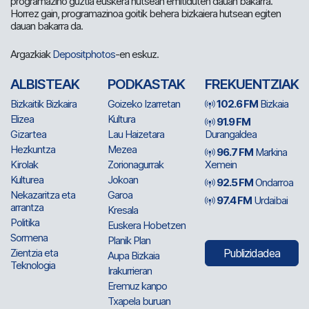
programazino guztia euskera hutsean emitiduten dauan bakarra.
Horrez gain, programazinoa goitik behera bizkaiera hutsean egiten
dauan bakarra da.
Argazkiak
Depositphotos
-en eskuz.
ALBISTEAK
PODKASTAK
FREKUENTZIAK
Bizkaitik Bizkaira
Goizeko Izarretan
102.6 FM
Bizkaia
Elizea
Kultura
91.9 FM
Gizartea
Lau Haizetara
Durangaldea
Hezkuntza
Mezea
96.7 FM
Markina
Kirolak
Zorionagurrak
Xemein
Kulturea
Jokoan
92.5 FM
Ondarroa
Nekazaritza eta
Garoa
97.4 FM
Urdaibai
arrantza
Kresala
Politika
Euskera Hobetzen
Sormena
Planik Plan
Zientzia eta
Publizidadea
Aupa Bizkaia
Teknologia
Irakurrieran
Eremuz kanpo
Txapela buruan