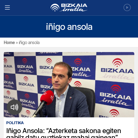
iñigo ansola
Home
»
iñigo ansola
POLITIKA
Iñigo Ansola: “Azterketa sakona egiten
gabilz datu guztiekaz mahai gainean”