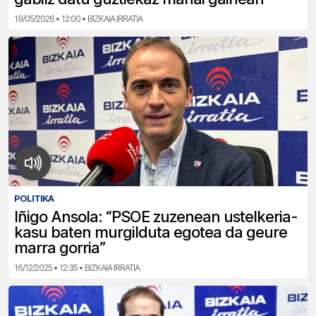
19/05/2026 • 12:00 • BIZKAIA IRRATIA
POLITIKA
Iñigo Ansola: “PSOE zuzenean ustelkeria-
kasu baten murgilduta egotea da geure
marra gorria”
16/12/2025 • 12:35 • BIZKAIA IRRATIA