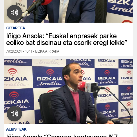
GIZARTEA
Iñigo Ansola: “Euskal enpresek parke
eoliko bat diseinau eta osorik eregi leikie”
7/02/2024 • 16:11 • BIZKAIA IRRATIA
ALBISTEAK