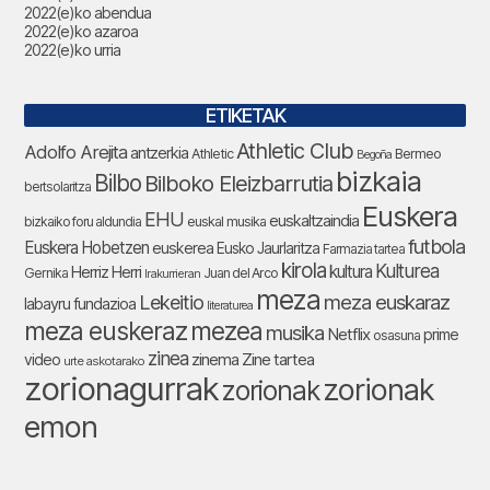
2022(e)ko abendua
2022(e)ko azaroa
2022(e)ko urria
ETIKETAK
Athletic Club
Adolfo Arejita
antzerkia
Athletic
Bermeo
Begoña
bizkaia
Bilbo
Bilboko Eleizbarrutia
bertsolaritza
Euskera
EHU
euskaltzaindia
bizkaiko foru aldundia
euskal musika
futbola
Euskera Hobetzen
euskerea
Eusko Jaurlaritza
Farmazia tartea
kirola
Kulturea
kultura
Herriz Herri
Gernika
Juan del Arco
Irakurrieran
meza
Lekeitio
meza euskaraz
labayru fundazioa
literaturea
meza euskeraz
mezea
musika
Netflix
prime
osasuna
zinea
zinema
Zine tartea
video
urte askotarako
zorionagurrak
zorionak
zorionak
emon