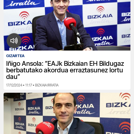
GIZARTEA
Iñigo Ansola: “EAJk Bizkaian EH Bildugaz
berbatutako akordua erraztasunez lortu
dau”
17/12/2024 • 11:17 • BIZKAIA IRRATIA