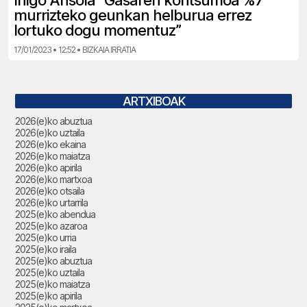
Iñigo Ansola “Gasaren kontsumoa %7
murrizteko geunkan helburua errez
lortuko dogu momentuz”
17/01/2023 • 12:52 • BIZKAIA IRRATIA
ARTXIBOAK
2026(e)ko abuztua
2026(e)ko uztaila
2026(e)ko ekaina
2026(e)ko maiatza
2026(e)ko apirila
2026(e)ko martxoa
2026(e)ko otsaila
2026(e)ko urtarrila
2025(e)ko abendua
2025(e)ko azaroa
2025(e)ko urria
2025(e)ko iraila
2025(e)ko abuztua
2025(e)ko uztaila
2025(e)ko maiatza
2025(e)ko apirila