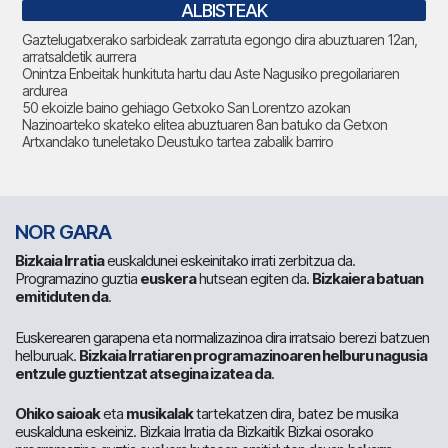
ALBISTEAK
Gaztelugatxerako sarbideak zarratuta egongo dira abuztuaren 12an,
arratsaldetik aurrera
Onintza Enbeitak hunkituta hartu dau Aste Nagusiko pregoilariaren
ardurea
50 ekoizle baino gehiago Getxoko San Lorentzo azokan
Nazinoarteko skateko elitea abuztuaren 8an batuko da Getxon
Artxandako tuneletako Deustuko tartea zabalik barriro
NOR GARA
Bizkaia Irratia
euskaldunei eskeinitako irrati zerbitzua da.
Programazino guztia
euskera
hutsean egiten da.
Bizkaiera batuan
emitiduten da
.
Euskerearen garapena eta normalizazinoa dira irratsaio berezi batzuen
helburuak.
Bizkaia Irratiaren programazinoaren helburu nagusia
entzule guztientzat atsegina izatea da
.
Ohiko saioak
eta
musikalak
tartekatzen dira, batez be musika
euskalduna eskeiniz. Bizkaia Irratia da Bizkaitik Bizkai osorako