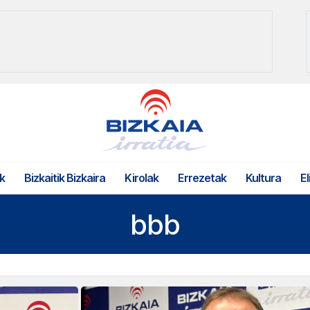
k
Bizkaitik Bizkaira
Kirolak
Errezetak
Kultura
El
bbb