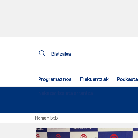
Bilatzailea
Programazinoa
Frekuentziak
Podkasta
Nekazaritza eta arrantza
Home
»
bbb