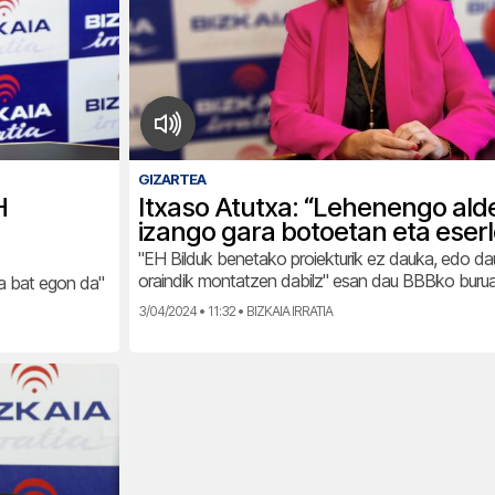
GIZARTEA
H
Itxaso Atutxa: “Lehenengo ald
izango gara botoetan eta eser
"EH Bilduk benetako proiekturik ez dauka, edo dau
oraindik montatzen dabilz" esan dau BBBko buru
a bat egon da"
3/04/2024 • 11:32 • BIZKAIA IRRATIA