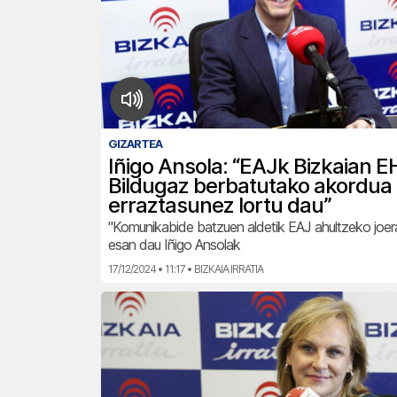
GIZARTEA
Iñigo Ansola: “EAJk Bizkaian E
Bildugaz berbatutako akordua
erraztasunez lortu dau”
"Komunikabide batzuen aldetik EAJ ahultzeko joer
esan dau Iñigo Ansolak
17/12/2024 • 11:17 • BIZKAIA IRRATIA