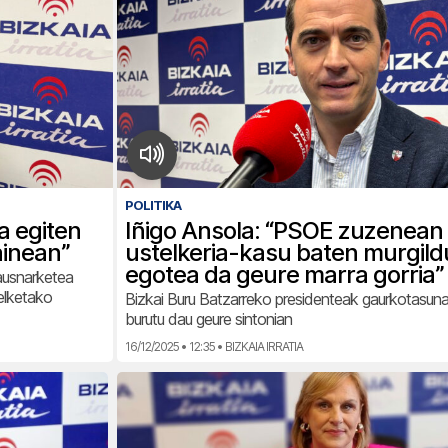
POLITIKA
a egiten
Iñigo Ansola: “PSOE zuzenean
ainean”
ustelkeria-kasu baten murgild
egotea da geure marra gorria”
ausnarketea
elketako
Bizkai Buru Batzarreko presidenteak gaurkotasun
burutu dau geure sintonian
16/12/2025 • 12:35 • BIZKAIA IRRATIA