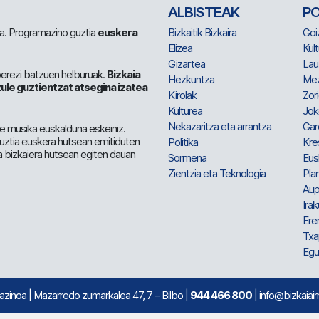
ALBISTEAK
P
 da. Programazino guztia
euskera
Bizkaitik Bizkaira
Goi
Elizea
Kult
Gizartea
Lau
berezi batzuen helburuak.
Bizkaia
Hezkuntza
Me
ule guztientzat atsegina izatea
Kirolak
Zor
Kulturea
Jok
Nekazaritza eta arrantza
Gar
e musika euskalduna eskeiniz.
 guztia euskera hutsean emitiduten
Politika
Kre
a bizkaiera hutsean egiten dauan
Sormena
Eus
Zientzia eta Teknologia
Plan
Aup
Irak
Ere
Txa
Egu
mazinoa
| Mazarredo zumarkalea 47, 7 – Bilbo |
944 466 800
| info@bizkaiair