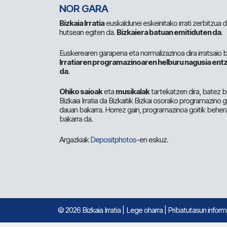
NOR GARA
Bizkaia Irratia
euskaldunei eskeinitako irrati zerbitzua
hutsean egiten da.
Bizkaiera batuan emitiduten da
.
Euskerearen garapena eta normalizazinoa dira irratsaio 
Irratiaren programazinoaren helburu nagusia entz
da
.
Ohiko saioak
eta
musikalak
tartekatzen dira, batez b
Bizkaia Irratia da Bizkaitik Bizkai osorako programazino
dauan bakarra. Horrez gain, programazinoa goitik beher
bakarra da.
Argazkiak
Depositphotos
-en eskuz.
© 2026 Bizkaia Irratia
|
Lege oharra
|
Pribatutasun infor