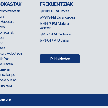
ODKASTAK
FREKUENTZIAK
zeko Izarretan
102.6 FM
Bizkaia
ura
91.9 FM
Durangaldea
 Haizetara
96.7 FM
Markina
zea
Xemein
ionagurrak
92.5 FM
Ondarroa
oan
97.4 FM
Urdaibai
oa
sala
kera Hobetzen
ik Plan
Publizidadea
a Bizkaia
urrieran
muz kanpo
pela buruan
nez egun
ratia.eus