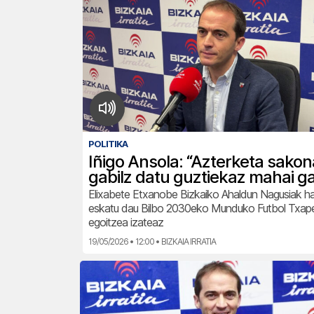
POLITIKA
Iñigo Ansola: “Azterketa sakon
gabilz datu guztiekaz mahai g
Elixabete Etxanobe Bizkaiko Ahaldun Nagusiak h
eskatu dau Bilbo 2030eko Munduko Futbol Txap
egoitzea izateaz
19/05/2026 • 12:00 • BIZKAIA IRRATIA