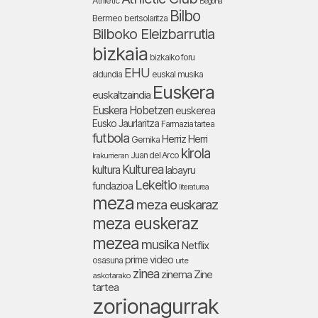
Athletic
Begoña
Bilbo
Bermeo
bertsolaritza
Bilboko Eleizbarrutia
bizkaia
bizkaiko foru
EHU
aldundia
euskal musika
Euskera
euskaltzaindia
Euskera Hobetzen
euskerea
Eusko Jaurlaritza
Farmazia tartea
futbola
Herriz Herri
Gernika
kirola
Juan del Arco
Irakurrieran
Kulturea
kultura
labayru
Lekeitio
fundazioa
literaturea
meza
meza euskaraz
meza euskeraz
mezea
musika
Netflix
prime video
osasuna
urte
zinea
zinema
Zine
askotarako
tartea
zorionagurrak