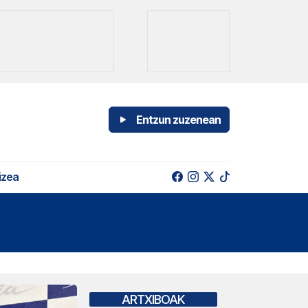
Entzun zuzenean
izea
ARTXIBOAK