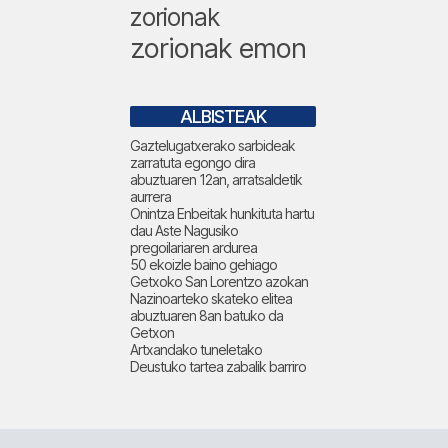
zorionak
zorionak emon
ALBISTEAK
Gaztelugatxerako sarbideak
zarratuta egongo dira
abuztuaren 12an, arratsaldetik
aurrera
Onintza Enbeitak hunkituta hartu
dau Aste Nagusiko
pregoilariaren ardurea
50 ekoizle baino gehiago
Getxoko San Lorentzo azokan
Nazinoarteko skateko elitea
abuztuaren 8an batuko da
Getxon
Artxandako tuneletako
Deustuko tartea zabalik barriro