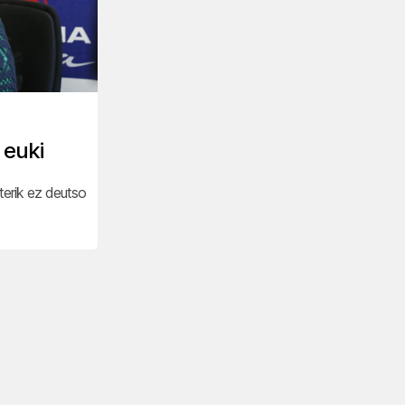
 euki
erik ez deutso