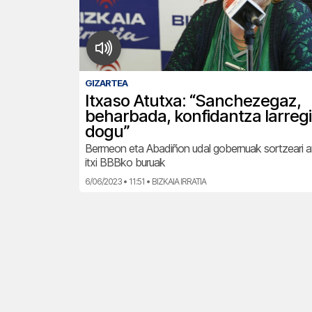
GIZARTEA
Itxaso Atutxa: “Sanchezegaz,
beharbada, konfidantza larregi
dogu”
Bermeon eta Abadiñon udal gobernuak sortzeari at
itxi BBBko buruak
6/06/2023 • 11:51 • BIZKAIA IRRATIA