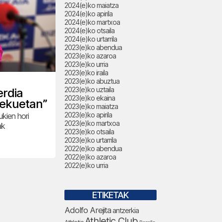
2024(e)ko maiatza
2024(e)ko apirila
2024(e)ko martxoa
2024(e)ko otsaila
2024(e)ko urtarrila
2023(e)ko abendua
2023(e)ko azaroa
2023(e)ko urria
2023(e)ko iraila
2023(e)ko abuztua
2023(e)ko uztaila
erdia
2023(e)ko ekaina
lekuetan”
2023(e)ko maiatza
2023(e)ko apirila
kien hori
2023(e)ko martxoa
ak
2023(e)ko otsaila
2023(e)ko urtarrila
2022(e)ko abendua
2022(e)ko azaroa
2022(e)ko urria
ETIKETAK
Adolfo Arejita
antzerkia
Athletic Club