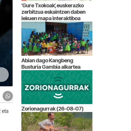
‘Gure Txokoak’, euskerazko
zerbitzua eskaintzen daben
lekuen mapa interaktiboa
Abian dago Kangbeng
Busturia Gambia alkartea
Zorionagurrak (26-08-07)
2 eta