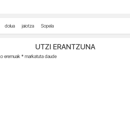
dolua
jaiotza
Sopela
UTZI ERANTZUNA
ko eremuak
*
markatuta daude