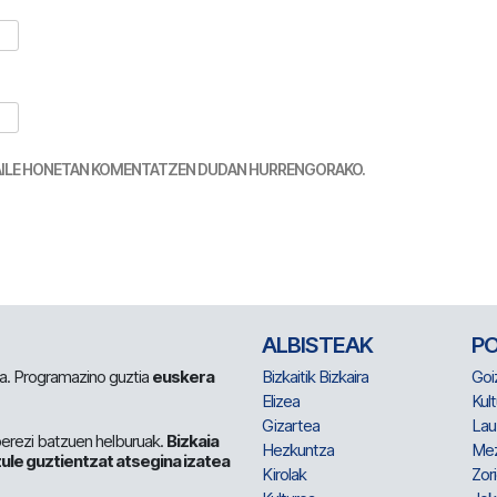
TZAILE HONETAN KOMENTATZEN DUDAN HURRENGORAKO.
ALBISTEAK
P
 da. Programazino guztia
euskera
Bizkaitik Bizkaira
Goi
Elizea
Kult
Gizartea
Lau
berezi batzuen helburuak.
Bizkaia
Hezkuntza
Me
ule guztientzat atsegina izatea
Kirolak
Zor