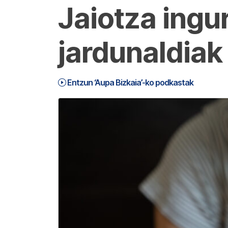
Jaiotza ingu
jardunaldiak
Entzun ‘Aupa Bizkaia’-ko podkastak