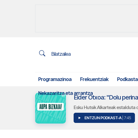
Bilatzailea
Programazinoa
Frekuentziak
Podkasta
Nekazaritza eta arrantza
Eider Otxoa: "Dolu perin
Esku Hutsik Alkarteak estalduta
ENTZUN PODKAST-A
| 7:45