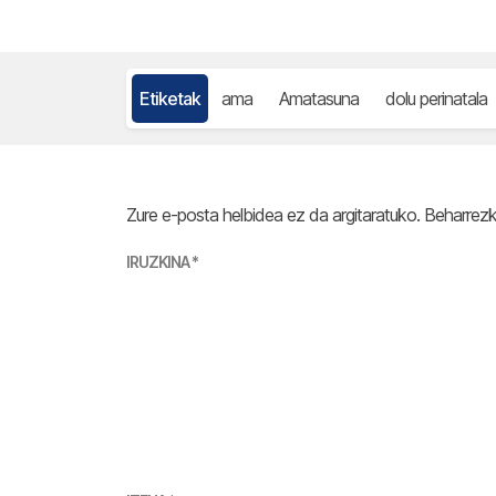
Etiketak
ama
Amatasuna
dolu perinatala
Zure e-posta helbidea ez da argitaratuko.
Beharrez
IRUZKINA
*