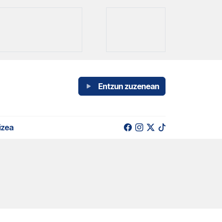
Entzun zuzenean
izea