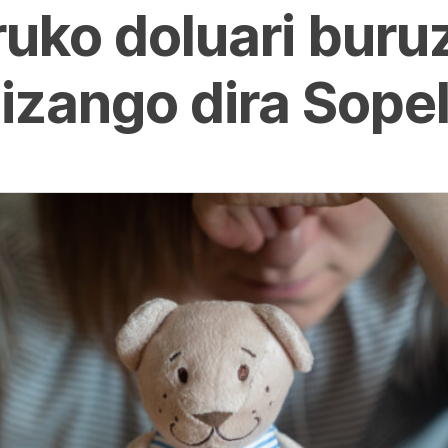
ruko doluari buru
 izango dira Sope