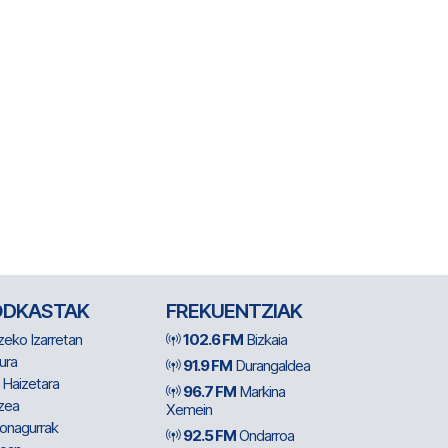
ODKASTAK
FREKUENTZIAK
zeko Izarretan
102.6 FM
Bizkaia
ura
91.9 FM
Durangaldea
 Haizetara
96.7 FM
Markina
zea
Xemein
ionagurrak
92.5 FM
Ondarroa