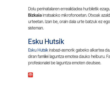
Dolu perinatalaren errealidadea hurbiletik eza
Bizkaia
irratsaioko mikrofonoetan. Otxoak aza
urteetan. Izan be, orain dala urte batzuk ez eg
sisteman.
Esku Hutsik
Esku Hutsik
irabazi-asmorik gabeko alkartea da. 
diran familiei laguntza emotea dauko helburu. F
profesionalei be laguntza emoten deutsee.