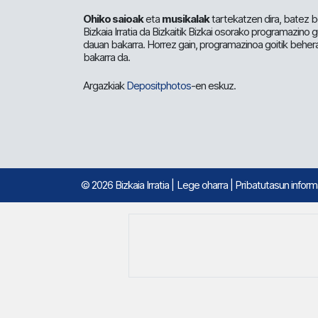
Ohiko saioak
eta
musikalak
tartekatzen dira, batez b
Bizkaia Irratia da Bizkaitik Bizkai osorako programazino
dauan bakarra. Horrez gain, programazinoa goitik beher
bakarra da.
Argazkiak
Depositphotos
-en eskuz.
© 2026 Bizkaia Irratia
|
Lege oharra
|
Pribatutasun infor