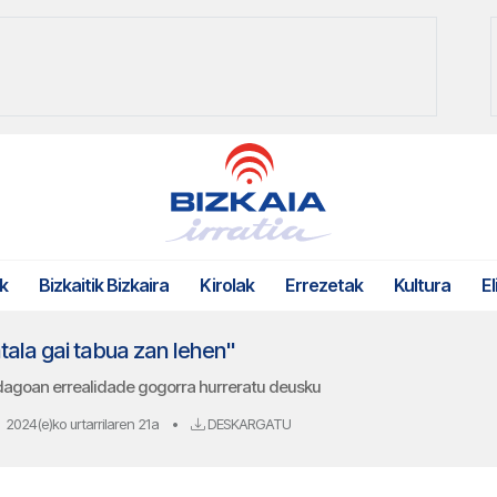
k
Bizkaitik Bizkaira
Kirolak
Errezetak
Kultura
El
atala gai tabua zan lehen"
 dagoan errealidade gogorra hurreratu deusku
2024(e)ko urtarrilaren 21a
•
DESKARGATU