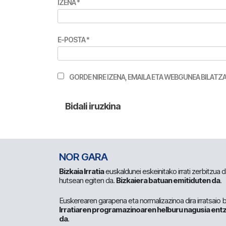
IZENA
*
E-POSTA
*
GORDE NIRE IZENA, EMAILA ETA WEBGUNEA BILA
NOR GARA
Bizkaia Irratia
euskaldunei eskeinitako irrati zerbitzua
hutsean egiten da.
Bizkaiera batuan emitiduten da
.
Euskerearen garapena eta normalizazinoa dira irratsaio 
Irratiaren programazinoaren helburu nagusia entz
da
.