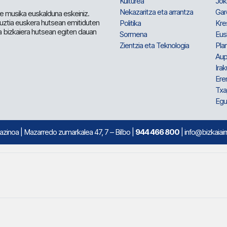
Kulturea
Jok
Nekazaritza eta arrantza
Gar
e musika euskalduna eskeiniz.
 guztia euskera hutsean emitiduten
Politika
Kre
a bizkaiera hutsean egiten dauan
Sormena
Eus
Zientzia eta Teknologia
Plan
Aup
Irak
Ere
Txa
Egu
mazinoa
| Mazarredo zumarkalea 47, 7 – Bilbo |
944 466 800
| info@bizkaiair