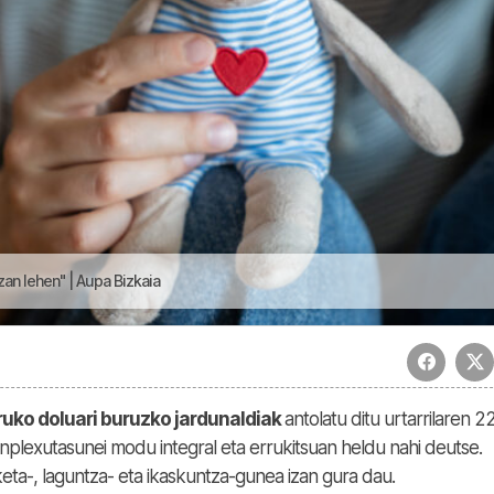
zan lehen" | Aupa Bizkaia
ruko doluari buruzko jardunaldiak
antolatu ditu urtarrilaren 2
nplexutasunei modu integral eta errukitsuan heldu nahi deutse.
ta-, laguntza- eta ikaskuntza-gunea izan gura dau.