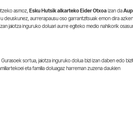
gutzeko asmoz,
Esku Hutsik alkarteko Eider Otxoa
izan da
Aup
ldu deuskunez, aurrerapausu oso garrantzitsuak emon dira azke
ozan jaiotza inguruko doluari aurre egiteko medio nahikorik osasu
Gurasoek sortua, jaiotza inguruko dolua bizi izan daben edo bizit
amiliartekoei eta familia doluagaz harreman zuzena daukien