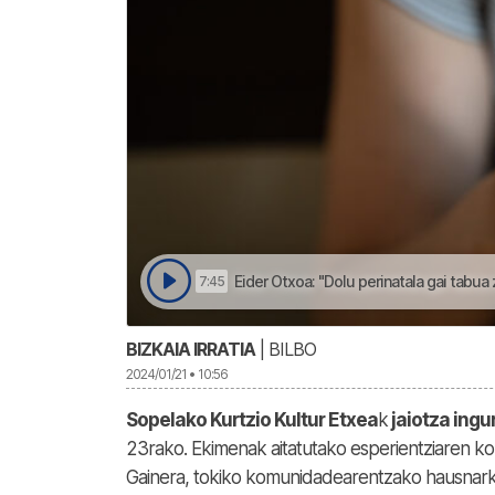
Eider Otxoa: "Dolu perinatala gai tabua 
7:45
BIZKAIA IRRATIA
| BILBO
2024/01/21 • 10:56
Sopelako Kurtzio Kultur Etxea
k
jaiotza ingu
23rako. Ekimenak aitatutako esperientziaren ko
Gainera, tokiko komunidadearentzako hausnarke