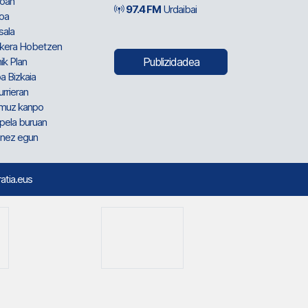
oan
97.4 FM
Urdaibai
oa
sala
kera Hobetzen
ik Plan
Publizidadea
a Bizkaia
urrieran
muz kanpo
pela buruan
nez egun
ratia.eus