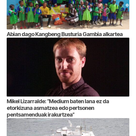
Abian dago Kangbeng Busturia Gambia alkartea
Mikel Lizarralde: “Medium baten lana ez da
etorkizuna asmatzea edo pertsonen
pentsamenduak irakurtzea”