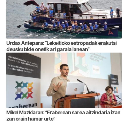
Urdax Antepara: “Lekeitioko estropadak erakutsi
deusku bide onetik ari garala lanean”
Mikel Mazkiaran: “Eraberean sarea aitzindaria izan
zan orain hamar urte”