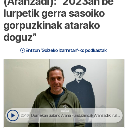
(Aranzadi): “2023an be
lurpetik gerra sasoiko
gorpuzkinak atarako
doguz”
Entzun ‘Goizeko Izarretan’-ko podkastak
Domekan Sabino Arana Fundazinoak Aranzadik Irulegin daukan ikerketa talde gaztea sarituko dau | Goizeko Izarretan
25:16