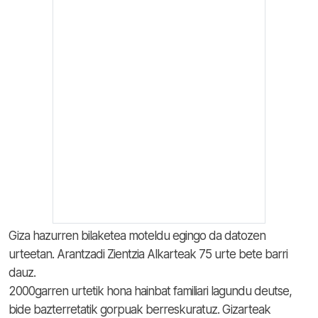
Giza hazurren bilaketea moteldu egingo da datozen
urteetan. Arantzadi Zientzia Alkarteak 75 urte bete barri
dauz.
2000garren urtetik hona hainbat familiari lagundu deutse,
bide bazterretatik gorpuak berreskuratuz. Gizarteak