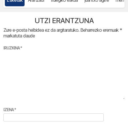
UTZI ERANTZUNA
Zure e-posta helbidea ez da argitaratuko.
Beharrezko eremuak
*
markatuta daude
IRUZKINA
*
IZENA
*