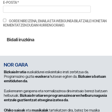
E-POSTA
*
GORDE NIRE IZENA, EMAILA ETA WEBGUNEA BILATZAILE HONETAN
KOMENTATZEN DUDAN HURRENGORAKO.
NOR GARA
Bizkaia Irratia
euskaldunei eskeinitako irrati zerbitzua da.
Programazino guztia
euskera
hutsean egiten da.
Bizkaiera batuan
emitiduten da
.
Euskerearen garapena eta normalizazinoa dira irratsaio berezi batzuen
helburuak.
Bizkaia Irratiaren programazinoaren helburu nagusia
entzule guztientzat atsegina izatea da
.
Ohiko saioak
eta
musikalak
tartekatzen dira, batez be musika