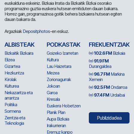
euskalduna eskeiniz. Bizkaia Irratia da Bizkaitik Bizkai osorako
programazino guztia euskera hutsean emitiduten dauan bakarra.
Horrez gain, programazinoa goitik behera bizkaiera hutsean egiten
dauan bakarra da.
Argazkiak
Depositphotos
-en eskuz.
ALBISTEAK
PODKASTAK
FREKUENTZIAK
Bizkaitik Bizkaira
Goizeko Izarretan
102.6 FM
Bizkaia
Elizea
Kultura
91.9 FM
Gizartea
Lau Haizetara
Durangaldea
Hezkuntza
Mezea
96.7 FM
Markina
Kirolak
Zorionagurrak
Xemein
Kulturea
Jokoan
92.5 FM
Ondarroa
Nekazaritza eta
Garoa
97.4 FM
Urdaibai
arrantza
Kresala
Politika
Euskera Hobetzen
Sormena
Planik Plan
Zientzia eta
Publizidadea
Aupa Bizkaia
Teknologia
Irakurrieran
Eremuz kanpo