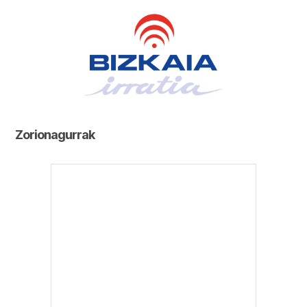
Zorionagurrak