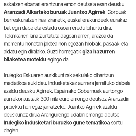
eskatzen ebanari erantzuna emon deutsela esan deusku
Aranzadi Alkarteko buruak Juantxo Agirrek
. Gorpuak
berreskuratzen hasi ziranetik, euskal erakundeek eurakaz
bat egin dabe eta estadu osoan eredu bihurtu dira.
Teknikarien lana ziurtatuta dagoan arren, arazoa da
momentu honetan jakitea non egozan hilobiak, paisaiak-eta
aldatu egin diralako. Guzti horregaitik
giza hazurren
bilaketea moteldu
egingo da.
Irulegiko Eskuaren aurkikuntzak sekulako oihartzun
mediatikoa euki dau. Indusketakaz aurrera jarraituko dabela
azaldu deusku Agirrek. Espainiako Gobernuak aurtongo
aurrekontuetatik 300 mila euro emongo deutsoz Aranzadiri
proiektu horregaz jarraitzeko. Juantxo Agirrek azaldu
deuskunez dirua Arangurengo udalari emongo deutse
Irulegiko indusketari buruzko gune tematikoa
sortu
dagien.