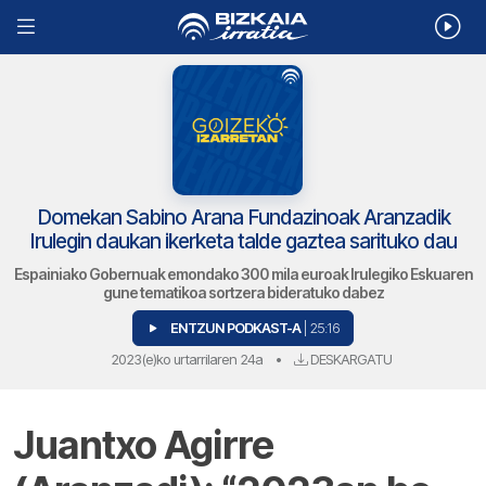
Domekan Sabino Arana Fundazinoak Aranzadik
Irulegin daukan ikerketa talde gaztea sarituko dau
Espainiako Gobernuak emondako 300 mila euroak Irulegiko Eskuaren
gune tematikoa sortzera bideratuko dabez
ENTZUN PODKAST-A
| 25:16
2023(e)ko urtarrilaren 24a
•
DESKARGATU
Juantxo Agirre