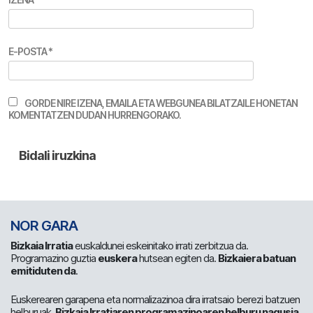
E-POSTA
*
GORDE NIRE IZENA, EMAILA ETA WEBGUNEA BILATZAILE HONETAN
KOMENTATZEN DUDAN HURRENGORAKO.
NOR GARA
Bizkaia Irratia
euskaldunei eskeinitako irrati zerbitzua da.
Programazino guztia
euskera
hutsean egiten da.
Bizkaiera batuan
emitiduten da
.
Euskerearen garapena eta normalizazinoa dira irratsaio berezi batzuen
helburuak.
Bizkaia Irratiaren programazinoaren helburu nagusia