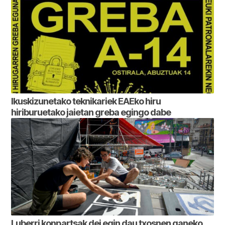
Ikuskizunetako teknikariek EAEko hiru
hiriburuetako jaietan greba egingo dabe
Luberri konpartsak dei egin dau txosnen ganeko