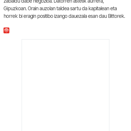
zabaldu dabe negozioa. Datorren astetik aurrera,
Gipuzkoan. Orain auzolan taldea sartu da kapitalean eta
horrek bi eragin positibo izango dauezala esan dau Bittorek.