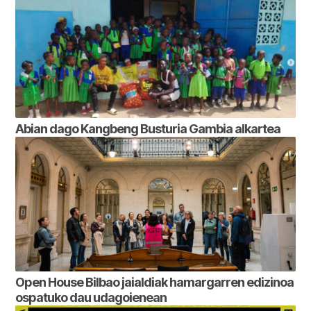
Abian dago Kangbeng Busturia Gambia alkartea
Open House Bilbao jaialdiak hamargarren edizinoa
ospatuko dau udagoienean