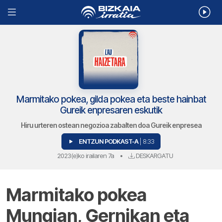
Marmitako pokea, gilda pokea eta beste hainbat
Gureik enpresaren eskutik
Hiru urteren ostean negozioa zabalten doa Gureik enpresea
ENTZUN PODKAST-A
| 8:33
2023(e)ko irailaren 7a
•
DESKARGATU
Marmitako pokea
Mungian, Gernikan eta