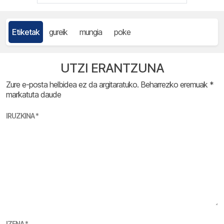
Etiketak
gureik
mungia
poke
UTZI ERANTZUNA
Zure e-posta helbidea ez da argitaratuko.
Beharrezko eremuak
*
markatuta daude
IRUZKINA
*
IZENA
*