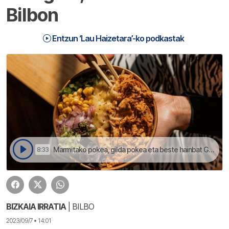
Bilbon
Entzun ‘Lau Haizetara’-ko podkastak
Marmitako pokea, gilda pokea eta beste hainbat Gureik enpresaren eskutik | Lau Haizetara
8:33
BIZKAIA IRRATIA
| BILBO
2023/09/7 • 14:01