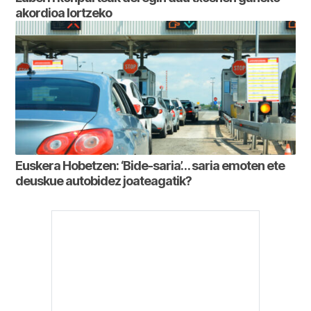
akordioa lortzeko
Euskera Hobetzen: ‘Bide-saria’… saria emoten ete
deuskue autobidez joateagatik?