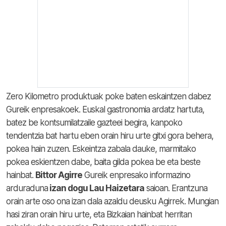
Zero Kilometro produktuak poke baten eskaintzen dabez
Gureik enpresakoek. Euskal gastronomia ardatz hartuta,
batez be kontsumilatzaile gazteei begira, kanpoko
tendentzia bat hartu eben orain hiru urte gitxi gora behera,
pokea hain zuzen. Eskeintza zabala dauke, marmitako
pokea eskientzen dabe, baita gilda pokea be eta beste
hainbat.
Bittor Agirre
Gureik enpresako informazino
arduraduna
izan dogu Lau Haizetara
saioan. Erantzuna
orain arte oso ona izan dala azaldu deusku Agirrek. Mungian
hasi ziran orain hiru urte, eta Bizkaian hainbat herritan