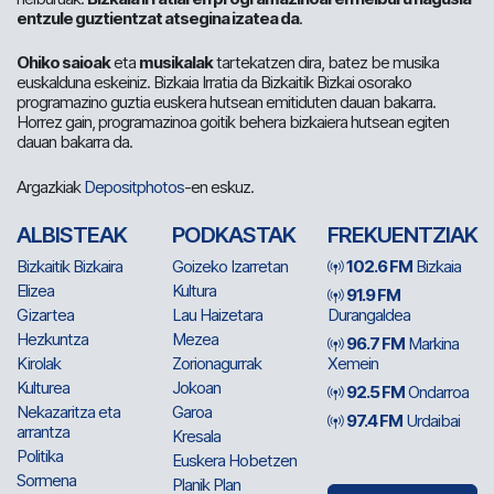
entzule guztientzat atsegina izatea da
.
Ohiko saioak
eta
musikalak
tartekatzen dira, batez be musika
euskalduna eskeiniz. Bizkaia Irratia da Bizkaitik Bizkai osorako
programazino guztia euskera hutsean emitiduten dauan bakarra.
Horrez gain, programazinoa goitik behera bizkaiera hutsean egiten
dauan bakarra da.
Argazkiak
Depositphotos
-en eskuz.
ALBISTEAK
PODKASTAK
FREKUENTZIAK
Bizkaitik Bizkaira
Goizeko Izarretan
102.6 FM
Bizkaia
Elizea
Kultura
91.9 FM
Gizartea
Lau Haizetara
Durangaldea
Hezkuntza
Mezea
96.7 FM
Markina
Kirolak
Zorionagurrak
Xemein
Kulturea
Jokoan
92.5 FM
Ondarroa
Nekazaritza eta
Garoa
97.4 FM
Urdaibai
arrantza
Kresala
Politika
Euskera Hobetzen
Sormena
Planik Plan