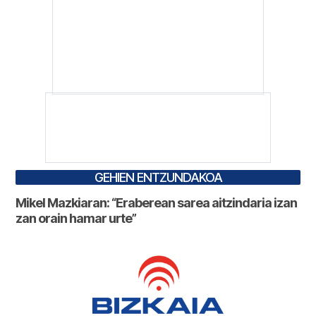
GEHIEN ENTZUNDAKOA
Mikel Mazkiaran: “Eraberean sarea aitzindaria izan
zan orain hamar urte”