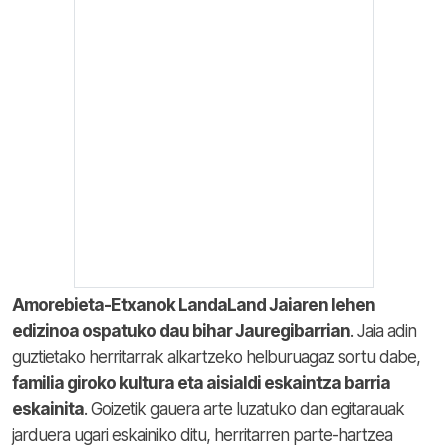
Amorebieta-Etxanok LandaLand Jaiaren lehen
edizinoa ospatuko dau bihar Jauregibarrian
. Jaia adin
guztietako herritarrak alkartzeko helburuagaz sortu dabe,
familia giroko kultura eta aisialdi eskaintza barria
eskainita
. Goizetik gauera arte luzatuko dan egitarauak
jarduera ugari eskainiko ditu, herritarren parte-hartzea