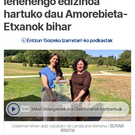
lehenengo edizinoa
hartuko dau Amorebieta-
Etxanok bihar
Entzun ‘Goizeko Izarretan’-ko podkastak
Mikel Urdangarinek eta Olaia Inziartek kontzertuak eskainiko dabez | Goizeko Izarretan
5:44
Udalerrian lehen aldiz ospatuko da LandaLand ekimena /
BIZKAIA
IRRATIA