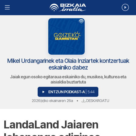
Mikel Urdangarinek eta Olaia Inziartek kontzertuak
eskainiko dabez
Jaiak egun osoko egitaraua eskainiko du, musikea, kulturea eta
aisialdia buztartuta
ENTZUN PODKAST-A
| 5:44
2026(e)ko ekainaren 26a
•
DESKARGATU
LandaLand Jaiaren