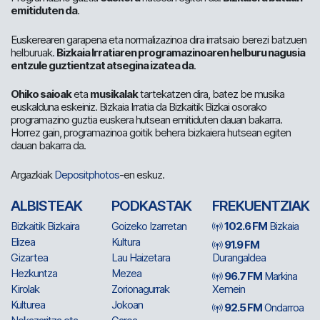
emitiduten da
.
Euskerearen garapena eta normalizazinoa dira irratsaio berezi batzuen
helburuak.
Bizkaia Irratiaren programazinoaren helburu nagusia
entzule guztientzat atsegina izatea da
.
Ohiko saioak
eta
musikalak
tartekatzen dira, batez be musika
euskalduna eskeiniz. Bizkaia Irratia da Bizkaitik Bizkai osorako
programazino guztia euskera hutsean emitiduten dauan bakarra.
Horrez gain, programazinoa goitik behera bizkaiera hutsean egiten
dauan bakarra da.
Argazkiak
Depositphotos
-en eskuz.
ALBISTEAK
PODKASTAK
FREKUENTZIAK
Bizkaitik Bizkaira
Goizeko Izarretan
102.6 FM
Bizkaia
Elizea
Kultura
91.9 FM
Gizartea
Lau Haizetara
Durangaldea
Hezkuntza
Mezea
96.7 FM
Markina
Kirolak
Zorionagurrak
Xemein
Kulturea
Jokoan
92.5 FM
Ondarroa