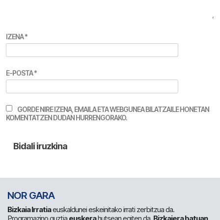
IZENA
*
E-POSTA
*
GORDE NIRE IZENA, EMAILA ETA WEBGUNEA BILATZAILE HONETAN
KOMENTATZEN DUDAN HURRENGORAKO.
NOR GARA
Bizkaia Irratia
euskaldunei eskeinitako irrati zerbitzua da.
Programazino guztia
euskera
hutsean egiten da.
Bizkaiera batuan