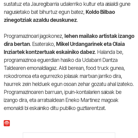
sustatuz eta Jauregibarria udalerriko kultur eta aisialdi gune
nagusietako bat bihurtuz egun batez,
Koldo Bilbao
zinegotziak azaldu deuskunez
.
Programazinoari jagokonez,
lehen mailako artistak izango
dira bertan
. Esaterako,
Mikel Urdangarinek eta Olaia
Inziartek kontzertuak eskainiko dabez
. Halanda be,
programazinoa eguerdian hasiko da Udabarri Dantza
Taldearen emonaldiagaz. Aldi berean, food truck gunea,
rokodromoa eta egurrezko jolasak martxan jarriko dira,
haurrek zein helduek egun osoan zehar gozatu ahal izateko.
Programazinoaren barruan, ipuin-kontalarien saioak be
izango dira, eta arratsaldean Eneko Martinez magoak
emonaldi bi eskainiko ditu publiko guztiarentzat.