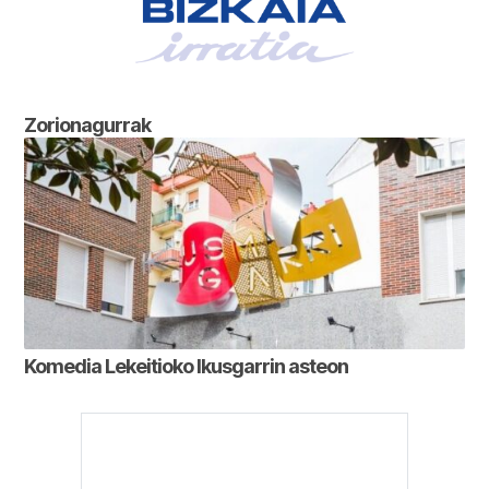
Zorionagurrak
Komedia Lekeitioko Ikusgarrin asteon