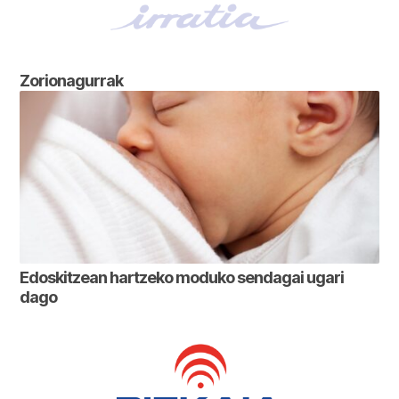
Zorionagurrak
Edoskitzean hartzeko moduko sendagai ugari
dago