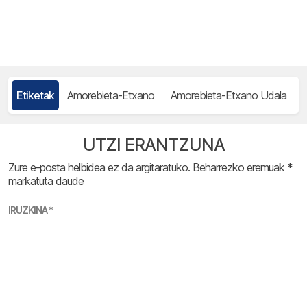
Etiketak
Amorebieta-Etxano
Amorebieta-Etxano Udala
UTZI ERANTZUNA
Zure e-posta helbidea ez da argitaratuko.
Beharrezko eremuak
*
markatuta daude
IRUZKINA
*