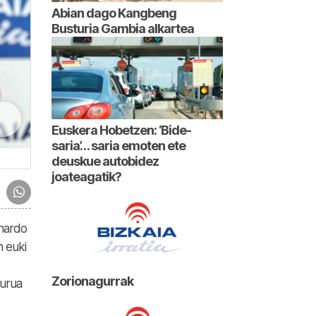
Abian dago Kangbeng
Busturia Gambia alkartea
Euskera Hobetzen: ‘Bide-
saria’… saria emoten ete
deuskue autobidez
joateagatik?
rnardo
n euki
Zorionagurrak
burua