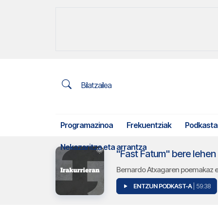
Bilatzailea
Programazinoa
Frekuentziak
Podkasta
Nekazaritza eta arrantza
"Fast Fatum" bere lehen
Bernardo Atxagaren poemakaz eu
ENTZUN PODKAST-A
| 59:38