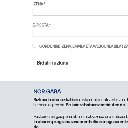
IZENA
*
E-POSTA
*
GORDE NIRE IZENA, EMAILA ETA WEBGUNEA BILA
NOR GARA
Bizkaia Irratia
euskaldunei eskeinitako irrati zerbitzua
hutsean egiten da.
Bizkaiera batuan emitiduten da
.
Euskerearen garapena eta normalizazinoa dira irratsaio 
Irratiaren programazinoaren helburu nagusia entz
da
.