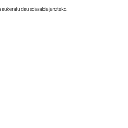
aukeratu dau solasaldia janzteko.