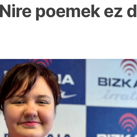
 “Nire poemek ez 