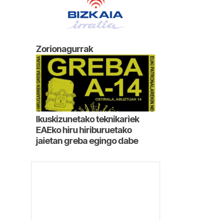
Zorionagurrak
Ikuskizunetako teknikariek
EAEko hiru hiriburuetako
jaietan greba egingo dabe