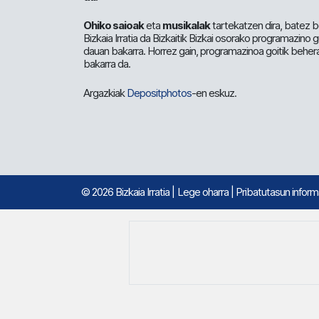
Ohiko saioak
eta
musikalak
tartekatzen dira, batez b
Bizkaia Irratia da Bizkaitik Bizkai osorako programazino
dauan bakarra. Horrez gain, programazinoa goitik beher
bakarra da.
Argazkiak
Depositphotos
-en eskuz.
© 2026 Bizkaia Irratia
|
Lege oharra
|
Pribatutasun infor