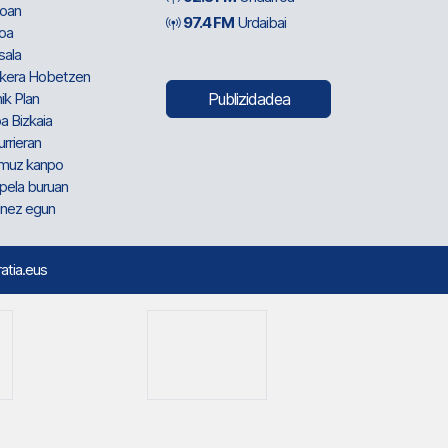
oan
97.4 FM
Urdaibai
oa
sala
kera Hobetzen
ik Plan
Publizidadea
a Bizkaia
urrieran
muz kanpo
pela buruan
nez egun
ratia.eus