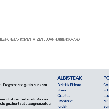
TZAILE HONETAN KOMENTATZEN DUDAN HURRENGORAKO.
ALBISTEAK
P
 da. Programazino guztia
euskera
Bizkaitik Bizkaira
Goi
Elizea
Kult
Gizartea
Lau
berezi batzuen helburuak.
Bizkaia
Hezkuntza
Me
ule guztientzat atsegina izatea
Kirolak
Zor