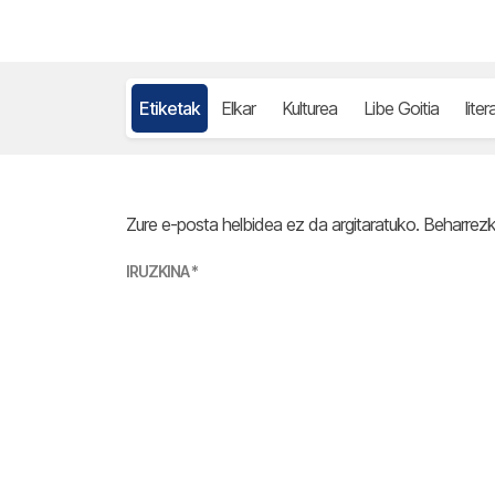
Etiketak
Elkar
Kulturea
Libe Goitia
lite
Zure e-posta helbidea ez da argitaratuko.
Beharrez
IRUZKINA
*