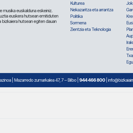
Kulturea
Jok
Nekazaritza eta arrantza
Gar
e musika euskalduna eskeiniz.
 guztia euskera hutsean emitiduten
Politika
Kre
a bizkaiera hutsean egiten dauan
Sormena
Eus
Zientzia eta Teknologia
Plan
Aup
Irak
Ere
Txa
Egu
mazinoa
| Mazarredo zumarkalea 47, 7 – Bilbo |
944 466 800
| info@bizkaiair