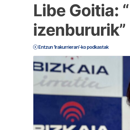
Libe Goitia:
izenbururik”
Entzun ‘Irakurrieran’-ko podkastak