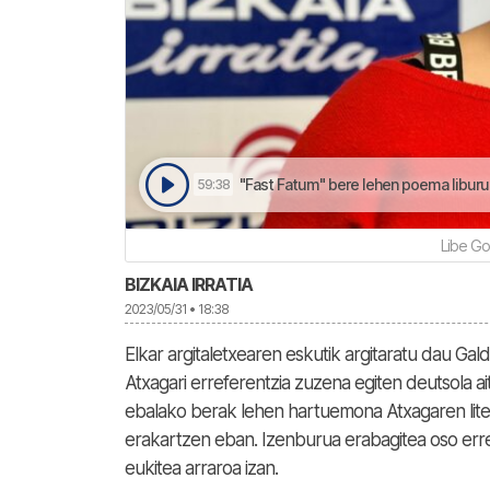
"Fast Fatum" bere lehen poema liburua
59:38
Libe Goi
BIZKAIA IRRATIA
2023/05/31 • 18:38
Elkar argitaletxearen eskutik argitaratu dau Ga
Atxagari erreferentzia zuzena egiten deutsola ait
ebalako berak lehen hartuemona Atxagaren lite
erakartzen eban. Izenburua erabagitea oso err
eukitea arraroa izan.