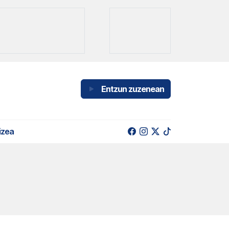
Entzun zuzenean
izea