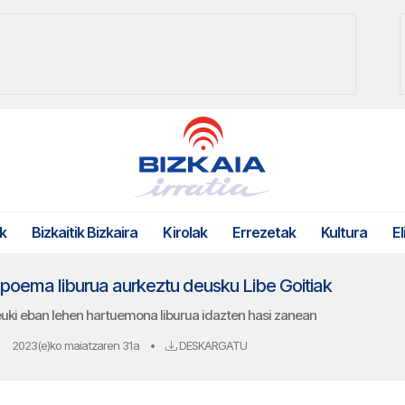
k
Bizkaitik Bizkaira
Kirolak
Errezetak
Kultura
El
 poema liburua aurkeztu deusku Libe Goitiak
ki eban lehen hartuemona liburua idazten hasi zanean
2023(e)ko maiatzaren 31a
•
DESKARGATU