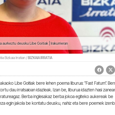
 aurkeztu deusku Libe Goitiak | Irakurrieran
tia Bizkaia Irratian /
BIZKAIA IRRATIA
ldakaoko Libe Goitiak bere lehen poema liburua: “Fast Fatum”. Be
ortu dau irratsaioan idazleak. Izan be, liburua idazten hasi zanea
ratureagaz. Berba inglesakaz berba jokoa egiteko aukereak be
eza egin jakola be kontatu deusku, nahiz eta bere poemek izen