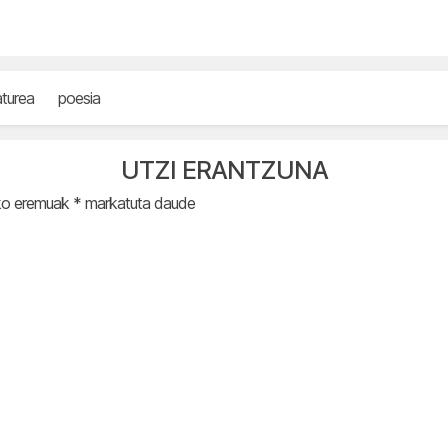
raturea
poesia
UTZI ERANTZUNA
ko eremuak
*
markatuta daude