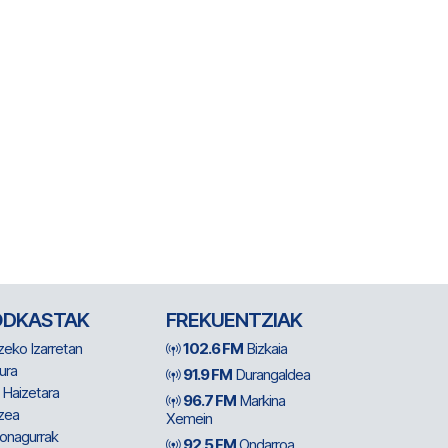
ODKASTAK
FREKUENTZIAK
zeko Izarretan
102.6 FM
Bizkaia
ura
91.9 FM
Durangaldea
 Haizetara
96.7 FM
Markina
zea
Xemein
ionagurrak
92.5 FM
Ondarroa