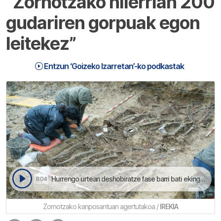
“Zornotzako hilerrian 200
gudariren gorpuak egon
leitekez”
Entzun ‘Goizeko Izarretan’-ko podkastak
Hurrengo urtean deshobiratze fase barri bati ekingo deutse Amorebieta-Etxanoko kanposantuan | Goizeko Izarretan
8:04
Zornotzako kanposantuan agertutakoa /
IREKIA