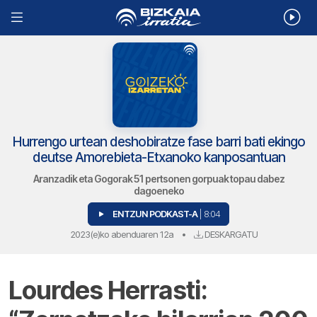
Hurrengo urtean deshobiratze fase barri bati ekingo
deutse Amorebieta-Etxanoko kanposantuan
Aranzadik eta Gogorak 51 pertsonen gorpuak topau dabez
dagoeneko
ENTZUN PODKAST-A
| 8:04
2023(e)ko abenduaren 12a
•
DESKARGATU
Lourdes Herrasti: