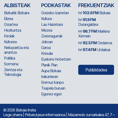
ALBISTEAK
PODKASTAK
FREKUENTZIAK
Bizkaitik Bizkaira
Goizeko Izarretan
102.6 FM
Bizkaia
Elizea
Kultura
91.9 FM
Gizartea
Lau Haizetara
Durangaldea
Hezkuntza
Mezea
96.7 FM
Markina
Kirolak
Zorionagurrak
Xemein
Kulturea
Jokoan
92.5 FM
Ondarroa
Nekazaritza eta
Garoa
97.4 FM
Urdaibai
arrantza
Kresala
Politika
Euskera Hobetzen
Sormena
Planik Plan
Zientzia eta
Publizidadea
Aupa Bizkaia
Teknologia
Irakurrieran
Eremuz kanpo
Txapela buruan
Egunez egun
© 2026 Bizkaia Irratia
Lege oharra
|
Pribatutasun informazinoa
| Mazarredo zumarkalea 47, 7 –