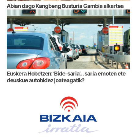
Abian dago Kangbeng Busturia Gambia alkartea
Euskera Hobetzen: ‘Bide-saria’… saria emoten ete
deuskue autobidez joateagatik?