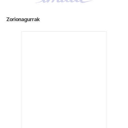
Zorionagurrak