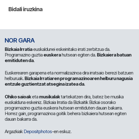
NOR GARA
Bizkaia Irratia
euskaldunei eskeinitako irrati zerbitzua da.
Programazino guztia
euskera
hutsean egiten da.
Bizkaiera batuan
emitiduten da
.
Euskerearen garapena eta normalizazinoa dira irratsaio berezi batzuen
helburuak.
Bizkaia Irratiaren programazinoaren helburu nagusia
entzule guztientzat atsegina izatea da
.
Ohiko saioak
eta
musikalak
tartekatzen dira, batez be musika
euskalduna eskeiniz. Bizkaia Irratia da Bizkaitik Bizkai osorako
programazino guztia euskera hutsean emitiduten dauan bakarra.
Horrez gain, programazinoa goitik behera bizkaiera hutsean egiten
dauan bakarra da.
Argazkiak
Depositphotos
-en eskuz.