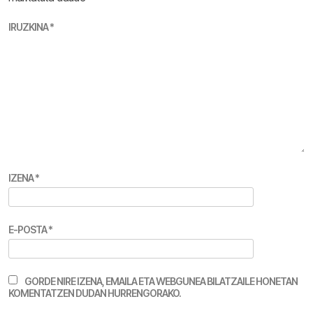
IRUZKINA
*
IZENA
*
E-POSTA
*
GORDE NIRE IZENA, EMAILA ETA WEBGUNEA BILATZAILE HONETAN
KOMENTATZEN DUDAN HURRENGORAKO.