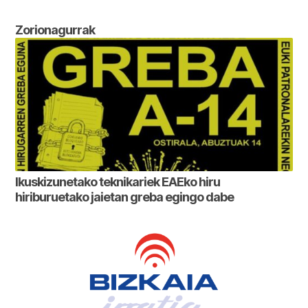
Zorionagurrak
Ikuskizunetako teknikariek EAEko hiru
hiriburuetako jaietan greba egingo dabe