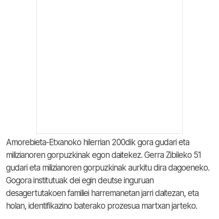
Amorebieta-Etxanoko hilerrian 200dik gora gudari eta
milizianoren gorpuzkinak egon daitekez. Gerra Zibileko 51
gudari eta milizianoren gorpuzkinak aurkitu dira dagoeneko.
Gogora institutuak dei egin deutse inguruan
desagertutakoen familiei harremanetan jarri daitezan, eta
holan, identifikazino baterako prozesua martxan jarteko.