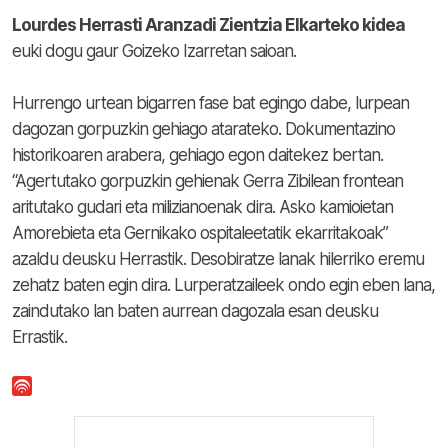
Lourdes Herrasti Aranzadi Zientzia Elkarteko kidea
euki dogu gaur Goizeko Izarretan saioan.
Hurrengo urtean bigarren fase bat egingo dabe, lurpean
dagozan gorpuzkin gehiago atarateko. Dokumentazino
historikoaren arabera, gehiago egon daitekez bertan.
“Agertutako gorpuzkin gehienak Gerra Zibilean frontean
aritutako gudari eta milizianoenak dira. Asko kamioietan
Amorebieta eta Gernikako ospitaleetatik ekarritakoak”
azaldu deusku Herrastik. Desobiratze lanak hilerriko eremu
zehatz baten egin dira. Lurperatzaileek ondo egin eben lana,
zaindutako lan baten aurrean dagozala esan deusku
Errastik.