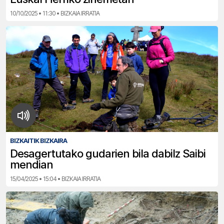
10/10/2025 • 11:30 • BIZKAIA IRRATIA
BIZKAITIK BIZKAIRA
Desagertutako gudarien bila dabilz Saibi
mendian
15/04/2025 • 15:04 • BIZKAIA IRRATIA