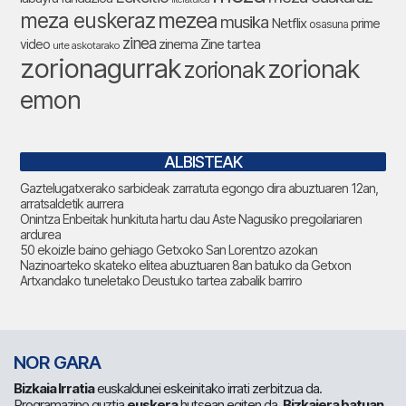
meza euskeraz
mezea
musika
Netflix
prime
osasuna
zinea
zinema
Zine tartea
video
urte askotarako
zorionagurrak
zorionak
zorionak
emon
ALBISTEAK
Gaztelugatxerako sarbideak zarratuta egongo dira abuztuaren 12an,
arratsaldetik aurrera
Onintza Enbeitak hunkituta hartu dau Aste Nagusiko pregoilariaren
ardurea
50 ekoizle baino gehiago Getxoko San Lorentzo azokan
Nazinoarteko skateko elitea abuztuaren 8an batuko da Getxon
Artxandako tuneletako Deustuko tartea zabalik barriro
NOR GARA
Bizkaia Irratia
euskaldunei eskeinitako irrati zerbitzua da.
Programazino guztia
euskera
hutsean egiten da.
Bizkaiera batuan