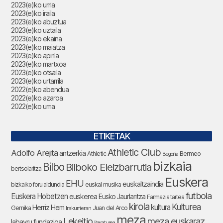
2023(e)ko urria
2023(e)ko iraila
2023(e)ko abuztua
2023(e)ko uztaila
2023(e)ko ekaina
2023(e)ko maiatza
2023(e)ko apirila
2023(e)ko martxoa
2023(e)ko otsaila
2023(e)ko urtarrila
2022(e)ko abendua
2022(e)ko azaroa
2022(e)ko urria
ETIKETAK
Athletic Club
Adolfo Arejita
antzerkia
Athletic
Bermeo
Begoña
bizkaia
Bilbo
Bilboko Eleizbarrutia
bertsolaritza
Euskera
EHU
euskaltzaindia
bizkaiko foru aldundia
euskal musika
futbola
Euskera Hobetzen
euskerea
Eusko Jaurlaritza
Farmazia tartea
kirola
Kulturea
kultura
Herriz Herri
Gernika
Juan del Arco
Irakurrieran
meza
Lekeitio
meza euskaraz
labayru fundazioa
literaturea