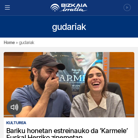
gudariak
Home
»
gudariak
KULTUREA
Bariku honetan estreinauko da ‘Karmele’
Euskal Herriko zinemetan