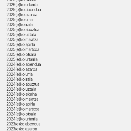
2026(e)ko urtarrila
2025(e)ko abendua
2025(e)ko azaroa
2025(e)ko urria
2025(e)ko iraila
2025(e)ko abuztua
2025(e)ko uztaila
2025(e)ko maiatza
2025(e)ko apirila
2025(e)ko martxoa
2025(e)ko otsaila
2025(e)ko urtarrila
2024(e)ko abendua
2024(e)ko azaroa
2024(e)ko urria
2024(e)ko iraila
2024(e)ko abuztua
2024(e)ko uztaila
2024(e)ko ekaina
2024(e)ko maiatza
2024(e)ko apirila
2024(e)ko martxoa
2024(e)ko otsaila
2024(e)ko urtarrila
2023(e)ko abendua
2023(e)ko azaroa