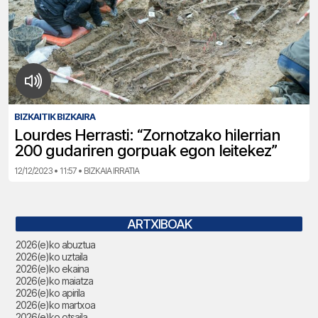
BIZKAITIK BIZKAIRA
Lourdes Herrasti: “Zornotzako hilerrian
200 gudariren gorpuak egon leitekez”
12/12/2023 • 11:57 • BIZKAIA IRRATIA
ARTXIBOAK
2026(e)ko abuztua
2026(e)ko uztaila
2026(e)ko ekaina
2026(e)ko maiatza
2026(e)ko apirila
2026(e)ko martxoa
2026(e)ko otsaila