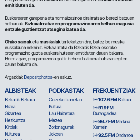
emitiduten da
.
Euskerearen garapena eta normalizazinoa dira irratsaio berezi batzuen
helburuak.
Bizkaia Irratiaren programazinoaren helburu nagusia
entzule guztientzat atsegina izatea da
.
Ohiko saioak
eta
musikalak
tartekatzen dira, batez be musika
euskalduna eskeiniz. Bizkaia Irratia da Bizkaitik Bizkai osorako
programazino guztia euskera hutsean emitiduten dauan bakarra.
Horrez gain, programazinoa goitik behera bizkaiera hutsean egiten
dauan bakarra da.
Argazkiak
Depositphotos
-en eskuz.
ALBISTEAK
PODKASTAK
FREKUENTZIAK
Bizkaitik Bizkaira
Goizeko Izarretan
102.6 FM
Bizkaia
Elizea
Kultura
91.9 FM
Gizartea
Lau Haizetara
Durangaldea
Hezkuntza
Mezea
96.7 FM
Markina
Kirolak
Zorionagurrak
Xemein
Kulturea
Jokoan
92.5 FM
Ondarroa