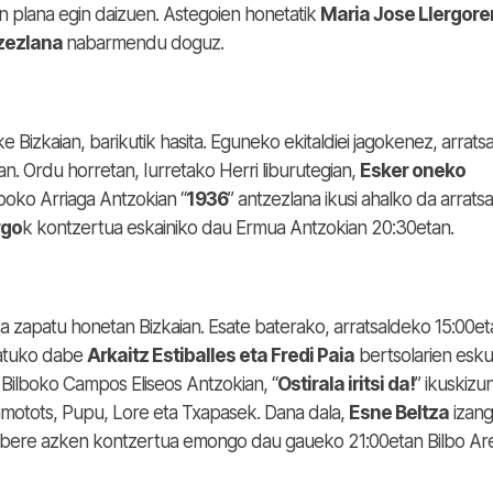
n plana egin daizuen. Astegoien honetatik
Maria Jose Llergore
tzezlana
nabarmendu doguz.
 Bizkaian, barikutik hasita. Eguneko ekitaldiei jagokenez, arrats
n. Ordu horretan, Iurretako Herri liburutegian,
Esker oneko
lboko Arriaga Antzokian “
1936
” antzezlana ikusi ahalko da arrats
rgo
k kontzertua eskainiko dau Ermua Antzokian 20:30etan.
sta zapatu honetan Bizkaian. Esate baterako, arratsaldeko 15:00e
tuko dabe
Arkaitz Estiballes eta Fredi Paia
bertsolarien eskut
Bilboko Campos Eliseos Antzokian, “
Ostirala iritsi da!
” ikuskizu
motots, Pupu, Lore eta Txapasek. Dana dala,
Esne Beltza
izang
k bere azken kontzertua emongo dau gaueko 21:00etan Bilbo Ar