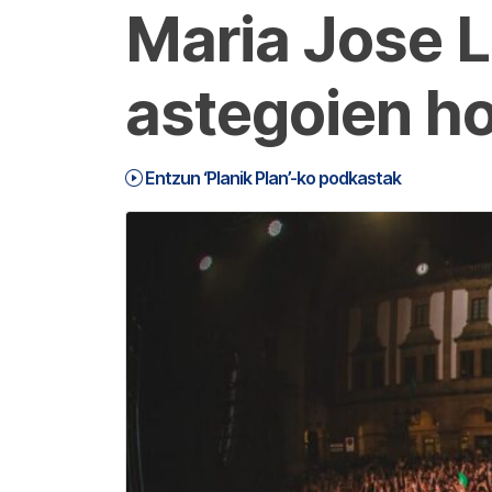
Maria Jose L
astegoien h
Entzun ‘Planik Plan’-ko podkastak