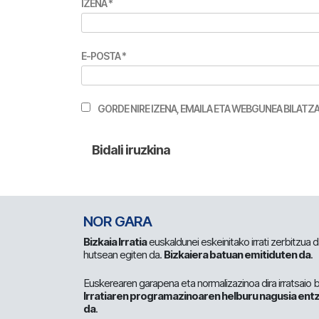
IZENA
*
E-POSTA
*
GORDE NIRE IZENA, EMAILA ETA WEBGUNEA BILA
NOR GARA
Bizkaia Irratia
euskaldunei eskeinitako irrati zerbitzua
hutsean egiten da.
Bizkaiera batuan emitiduten da
.
Euskerearen garapena eta normalizazinoa dira irratsaio 
Irratiaren programazinoaren helburu nagusia entz
da
.