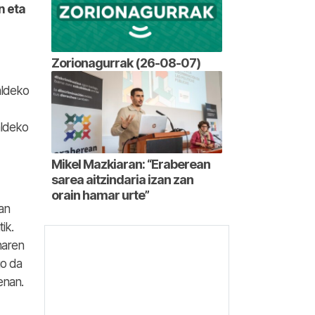
n eta
Zorionagurrak (26-08-07)
aldeko
aldeko
Mikel Mazkiaran: “Eraberean
sarea aitzindaria izan zan
orain hamar urte”
tan
ik.
naren
o da
enan.