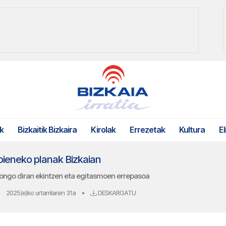
k
Bizkaitik Bizkaira
Kirolak
Errezetak
Kultura
El
oieneko planak Bizkaian
ongo diran ekintzen eta egitasmoen errepasoa
2025(e)ko urtarrilaren 31a
•
DESKARGATU