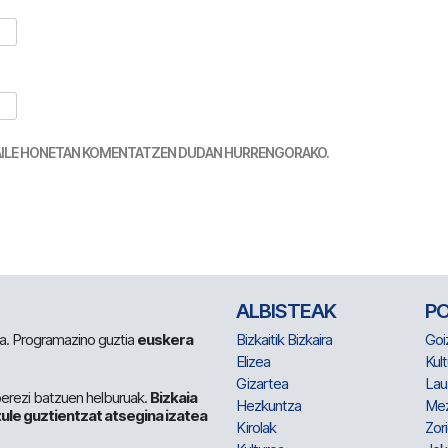
TZAILE HONETAN KOMENTATZEN DUDAN HURRENGORAKO.
ALBISTEAK
P
 da. Programazino guztia
euskera
Bizkaitik Bizkaira
Goi
Elizea
Kult
Gizartea
Lau
berezi batzuen helburuak.
Bizkaia
Hezkuntza
Me
ule guztientzat atsegina izatea
Kirolak
Zor