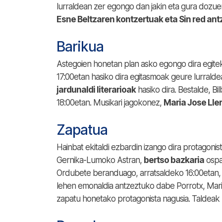
lurraldean zer egongo dan jakin eta gura dozue
Esne Beltzaren kontzertuak eta Sin red an
Barikua
Astegoien honetan plan asko egongo dira egiteke
17:00etan hasiko dira egitasmoak geure lurraldea
jardunaldi literarioak
hasiko dira. Bestalde, Bi
18:00etan. Musikari jagokonez,
Maria Jose Lle
Zapatua
Hainbat ekitaldi ezbardin izango dira protagoni
Gernika-Lumoko Astran,
bertso bazkaria
ospa
Ordubete beranduago, arratsaldeko 16:00etan, 
lehen emonaldia antzeztuko dabe Porrotx, Mari
zapatu honetako protagonista nagusia. Taldea