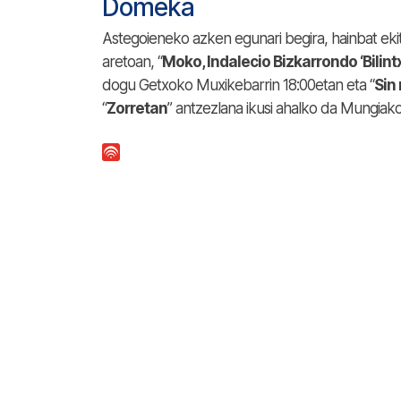
Domeka
Astegoieneko azken egunari begira, hainbat ekit
aretoan, “
Moko, Indalecio Bizkarrondo ‘Bilintx
dogu Getxoko Muxikebarrin 18:00etan eta “
Sin
“
Zorretan
” antzezlana ikusi ahalko da Mungiak