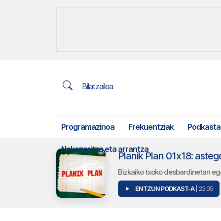
Bilatzailea
Programazinoa
Frekuentziak
Podkasta
Nekazaritza eta arrantza
Planik Plan 01x18: asteg
Bizkaiko txoko desbardinetan eg
ENTZUN PODKAST-A
| 23:05