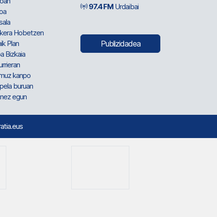
oan
97.4 FM
Urdaibai
oa
sala
kera Hobetzen
ik Plan
Publizidadea
a Bizkaia
urrieran
muz kanpo
pela buruan
nez egun
ratia.eus