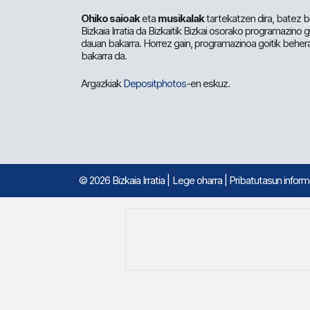
Ohiko saioak
eta
musikalak
tartekatzen dira, batez b
Bizkaia Irratia da Bizkaitik Bizkai osorako programazino
dauan bakarra. Horrez gain, programazinoa goitik beher
bakarra da.
Argazkiak
Depositphotos
-en eskuz.
© 2026 Bizkaia Irratia
|
Lege oharra
|
Pribatutasun infor