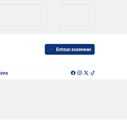
Entzun zuzenean
izea