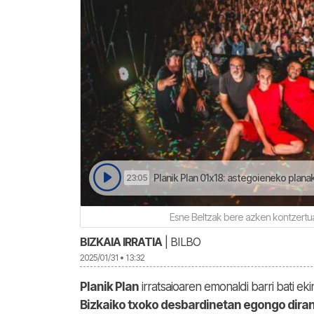
Planik Plan 01x18: astegoieneko planak 
23:05
Esne Beltzak bere azken kontzertua
BIZKAIA IRRATIA
| BILBO
2025/01/31 • 13:32
Planik Plan
irratsaioaren emonaldi barri bati eki
Bizkaiko txoko desbardinetan egongo dira