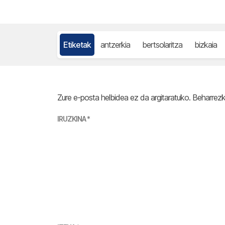
Etiketak
antzerkia
bertsolaritza
bizkaia
Zure e-posta helbidea ez da argitaratuko.
Beharrez
IRUZKINA
*