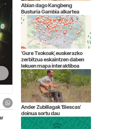
Abian dago Kangbeng
Busturia Gambia alkartea
‘Gure Txokoak’, euskerazko
zerbitzua eskaintzen daben
lekuen mapa interaktiboa
Ander Zubillagak ‘Biescas’
doinua sortu dau
ar