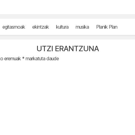
egitasmoak
ekintzak
kultura
musika
Planik Plan
UTZI ERANTZUNA
ko eremuak
*
markatuta daude