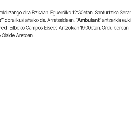
aldi izango dira Bizkaian. Eguerdiko 12:30etan, Santurtziko Sera
’
” obra ikusi ahalko da. Arratsaldean, “
Ambulant
” antzerkia euk
 red
” Bilboko Campos Eliseos Antzokian 19:00etan. Ordu berean,
o Olalde Aretoan.