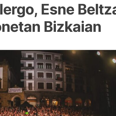
lergo, Esne Beltza
onetan Bizkaian