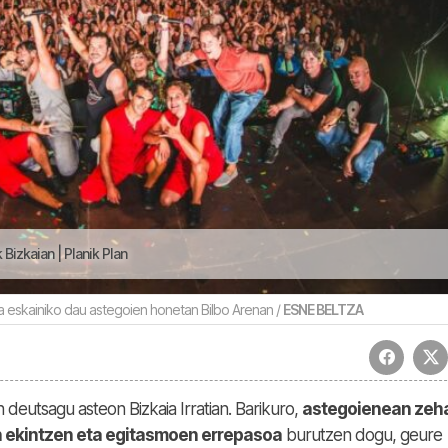
Bizkaian | Planik Plan
 eskainiko dau astegoien honetan Bilbo Arenan /
ESNE BELTZA
n deutsagu asteon Bizkaia Irratian. Barikuro,
astegoienean zeh
n ekintzen eta egitasmoen errepasoa
burutzen dogu, geure