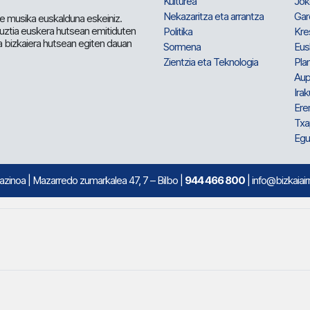
Kulturea
Jok
Nekazaritza eta arrantza
Gar
e musika euskalduna eskeiniz.
 guztia euskera hutsean emitiduten
Politika
Kre
a bizkaiera hutsean egiten dauan
Sormena
Eus
Zientzia eta Teknologia
Plan
Aup
Irak
Ere
Txa
Egu
mazinoa
| Mazarredo zumarkalea 47, 7 – Bilbo |
944 466 800
| info@bizkaiair