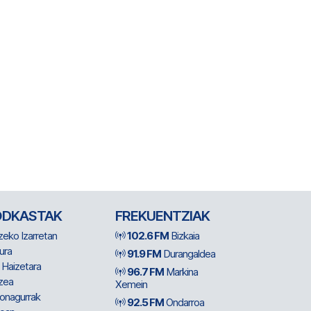
ODKASTAK
FREKUENTZIAK
zeko Izarretan
102.6 FM
Bizkaia
ura
91.9 FM
Durangaldea
 Haizetara
96.7 FM
Markina
zea
Xemein
ionagurrak
92.5 FM
Ondarroa