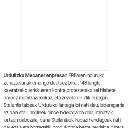
Urdulizko Mecaner enpresa
n EREaren inguruko
zehaztasunak emongo deutsiez bihar. 148 langile
kaleratzeko arriskuaren kontra protestetako sei hilabete
daroez mobilizazinoakaz, eta zezeilaren 7tik huelgan.
Stellantis taldeak Urdulizko lantegia itxi nahi dau, bideragarria
ez dala eta. Langileek dinoe bideragarria dala, irabaziak
lortzen dabezala, baina Stellantisek irabazi handiagoak nahi
dauezala eta horregaitik produkzinoa beste herrialde batera