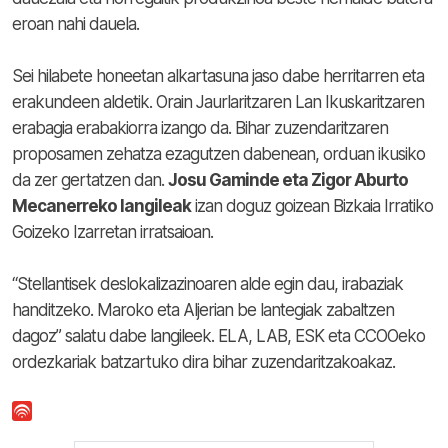
eroan nahi dauela.
Sei hilabete honeetan alkartasuna jaso dabe herritarren eta
erakundeen aldetik. Orain Jaurlaritzaren Lan Ikuskaritzaren
erabagia erabakiorra izango da. Bihar zuzendaritzaren
proposamen zehatza ezagutzen dabenean, orduan ikusiko
da zer gertatzen dan.
Josu Gaminde eta Zigor Aburto
Mecanerreko langileak
izan doguz goizean Bizkaia Irratiko
Goizeko Izarretan irratsaioan.
“Stellantisek deslokalizazinoaren alde egin dau, irabaziak
handitzeko. Maroko eta Aljerian be lantegiak zabaltzen
dagoz” salatu dabe langileek. ELA, LAB, ESK eta CCOOeko
ordezkariak batzartuko dira bihar zuzendaritzakoakaz.