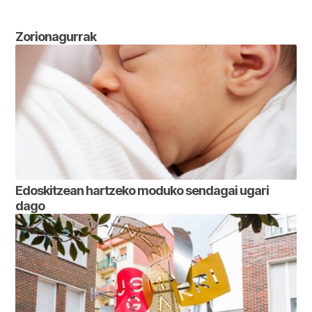
Zorionagurrak
Edoskitzean hartzeko moduko sendagai ugari
dago