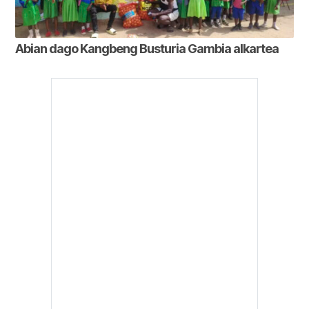
Abian dago Kangbeng Busturia Gambia alkartea