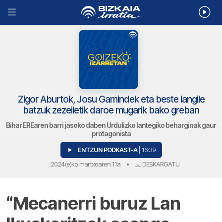
Zigor Aburtok, Josu Gamindek eta beste langile
batzuk zezeiletik daroe mugarik bako greban
Bihar EREaren barri jasoko daben Urdulizko lantegiko beharginak gaur
protagonista
ENTZUN PODKAST-A
| 16:39
2024(e)ko martxoaren 11a
•
DESKARGATU
“Mecanerri buruz Lan