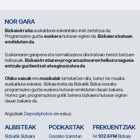
NOR GARA
Bizkaia Irratia
euskaldunei eskeinitako irrati zerbitzua da.
Programazino guztia
euskera
hutsean egiten da.
Bizkaiera batuan
emitiduten da
.
Euskerearen garapena eta normalizazinoa dira irratsaio berezi batzuen
helburuak.
Bizkaia Irratiaren programazinoaren helburu nagusia
entzule guztientzat atsegina izatea da
.
Ohiko saioak
eta
musikalak
tartekatzen dira, batez be musika
euskalduna eskeiniz. Bizkaia Irratia da Bizkaitik Bizkai osorako
programazino guztia euskera hutsean emitiduten dauan bakarra.
Horrez gain, programazinoa goitik behera bizkaiera hutsean egiten
dauan bakarra da.
Argazkiak
Depositphotos
-en eskuz.
ALBISTEAK
PODKASTAK
FREKUENTZIAK
Bizkaitik Bizkaira
Goizeko Izarretan
102.6 FM
Bizkaia