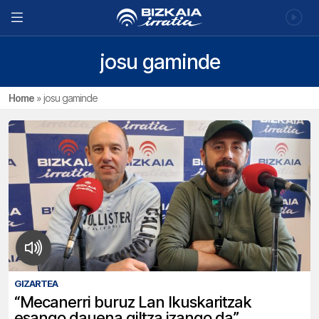
josu gaminde
Home
»
josu gaminde
GIZARTEA
“Mecanerri buruz Lan Ikuskaritzak
esango dauena giltza izango da”