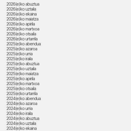
2026(e)ko abuztua
2026(e)ko uztaila
2026(e)ko ekaina
2026(e)ko maiatza
2026(e)ko apirila
2026(e)ko martxoa
2026(e)ko otsaila
2026(e)ko urtarrila
2025(e)ko abendua
2025(e)ko azaroa
2025(e)ko urria
2025(e)ko iraila
2025(e)ko abuztua
2025(e)ko uztaila
2025(e)ko maiatza
2025(e)ko apirila
2025(e)ko martxoa
2025(e)ko otsaila
2025(e)ko urtarrila
2024(e)ko abendua
2024(e)ko azaroa
2024(e)ko urria
2024(e)ko iraila
2024(e)ko abuztua
2024(e)ko uztaila
2024(e)ko ekaina