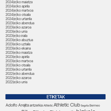
2024(e)ko maiatza
2024(e)ko apirila
2024(e)ko martxoa
2024(e)ko otsaila
2024(e)ko urtarrila
2023(e)ko abendua
2023(e)ko azaroa
2023(e)ko urria
2023(e)ko iraila
2023(e)ko abuztua
2023(e)ko uztaila
2023(e)ko ekaina
2023(e)ko maiatza
2023(e)ko apirila
2023(e)ko martxoa
2023(e)ko otsaila
2023(e)ko urtarrila
2022(e)ko abendua
2022(e)ko azaroa
2022(e)ko urria
ETIKETAK
Athletic Club
Adolfo Arejita
antzerkia
Athletic
Bermeo
Begoña