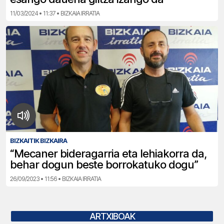
11/03/2024 • 11:37 • BIZKAIA IRRATIA
BIZKAITIK BIZKAIRA
“Mecaner bideragarria eta lehiakorra da,
behar dogun beste borrokatuko dogu”
26/09/2023 • 11:56 • BIZKAIA IRRATIA
ARTXIBOAK