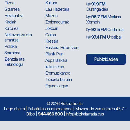
Elizea
Kultura
91.9 FM
Gizartea
Lau Haizetara
Durangaldea
Hezkuntza
Mezea
96.7 FM
Markina
Kirolak
Zorionagurrak
Xemein
Kulturea
Jokoan
92.5 FM
Ondarroa
Nekazaritza eta
Garoa
97.4 FM
Urdaibai
arrantza
Kresala
Politika
Euskera Hobetzen
Sormena
Planik Plan
Zientzia eta
Publizidadea
Aupa Bizkaia
Teknologia
Irakurrieran
Eremuz kanpo
Txapela buruan
Egunez egun
© 2026 Bizkaia Irratia
Lege oharra
|
Pribatutasun informazinoa
| Mazarredo zumarkalea 47, 7 –
Bilbo |
944 466 800
| info@bizkaiairratia.eus