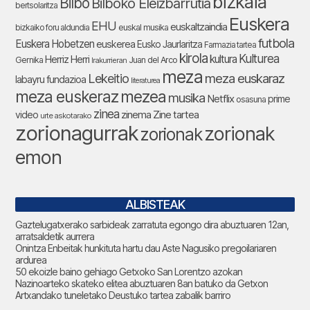
bizkaia
Bilbo
Bilboko Eleizbarrutia
bertsolaritza
Euskera
EHU
euskaltzaindia
bizkaiko foru aldundia
euskal musika
futbola
Euskera Hobetzen
euskerea
Eusko Jaurlaritza
Farmazia tartea
kirola
Kulturea
kultura
Herriz Herri
Gernika
Juan del Arco
Irakurrieran
meza
Lekeitio
meza euskaraz
labayru fundazioa
literaturea
meza euskeraz
mezea
musika
Netflix
prime
osasuna
zinea
zinema
Zine tartea
video
urte askotarako
zorionagurrak
zorionak
zorionak
emon
ALBISTEAK
Gaztelugatxerako sarbideak zarratuta egongo dira abuztuaren 12an,
arratsaldetik aurrera
Onintza Enbeitak hunkituta hartu dau Aste Nagusiko pregoilariaren
ardurea
50 ekoizle baino gehiago Getxoko San Lorentzo azokan
Nazinoarteko skateko elitea abuztuaren 8an batuko da Getxon
Artxandako tuneletako Deustuko tartea zabalik barriro