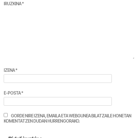
IRUZKINA
*
IZENA
*
E-POSTA
*
GORDE NIRE IZENA, EMAILA ETA WEBGUNEA BILATZAILE HONETAN
KOMENTATZEN DUDAN HURRENGORAKO.