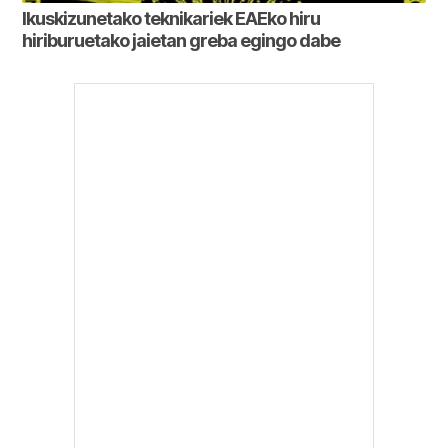
Ikuskizunetako teknikariek EAEko hiru
hiriburuetako jaietan greba egingo dabe