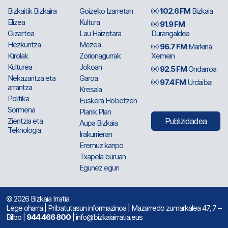
Bizkaitik Bizkaira
Goizeko Izarretan
102.6 FM
Bizkaia
Elizea
Kultura
91.9 FM
Gizartea
Lau Haizetara
Durangaldea
Hezkuntza
Mezea
96.7 FM
Markina
Kirolak
Zorionagurrak
Xemein
Kulturea
Jokoan
92.5 FM
Ondarroa
Nekazaritza eta
Garoa
97.4 FM
Urdaibai
arrantza
Kresala
Politika
Euskera Hobetzen
Sormena
Planik Plan
Zientzia eta
Publizidadea
Aupa Bizkaia
Teknologia
Irakurrieran
Eremuz kanpo
Txapela buruan
Egunez egun
© 2026 Bizkaia Irratia
Lege oharra
|
Pribatutasun informazinoa
| Mazarredo zumarkalea 47, 7 –
Bilbo |
944 466 800
| info@bizkaiairratia.eus