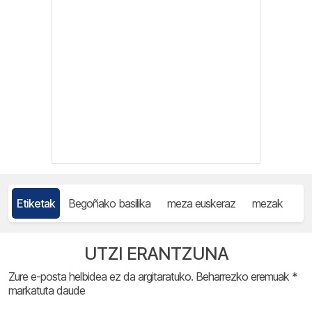
Etiketak
Begoñako basilika
meza euskeraz
mezak
UTZI ERANTZUNA
Zure e-posta helbidea ez da argitaratuko.
Beharrezko eremuak
*
markatuta daude