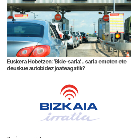
Euskera Hobetzen: ‘Bide-saria’… saria emoten ete
deuskue autobidez joateagatik?