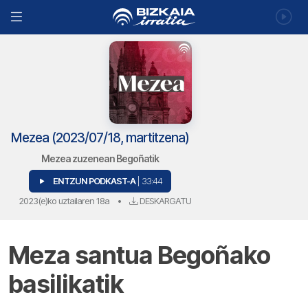
Mezea (2023/07/18, martitzena)
Mezea zuzenean Begoñatik
ENTZUN PODKAST-A
| 33:44
2023(e)ko uztailaren 18a
•
DESKARGATU
Meza santua Begoñako
basilikatik