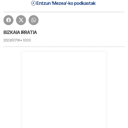
Mezea (2023/07/18, martitzena) | Mezea
33:44
Entzun ‘Mezea’-ko podkastak
BIZKAIA IRRATIA
2023/07/18 • 10:03