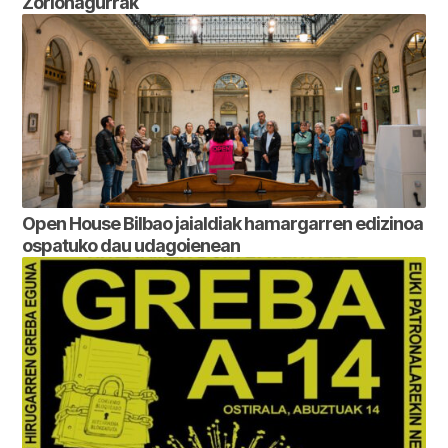
Zorionagurrak
Open House Bilbao jaialdiak hamargarren edizinoa
ospatuko dau udagoienean