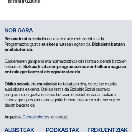
NOR GARA
Bizkaia Irratia
euskaldunei eskeinitako irrati zerbitzua da.
Programazino guztia
euskera
hutsean egiten da.
Bizkaiera batuan
emitiduten da
.
Euskerearen garapena eta normalizazinoa dira irratsaio berezi batzuen
helburuak.
Bizkaia Irratiaren programazinoaren helburu nagusia
entzule guztientzat atsegina izatea da
.
Ohiko saioak
eta
musikalak
tartekatzen dira, batez be musika
euskalduna eskeiniz. Bizkaia Irratia da Bizkaitik Bizkai osorako
programazino guztia euskera hutsean emitiduten dauan bakarra.
Horrez gain, programazinoa goitik behera bizkaiera hutsean egiten
dauan bakarra da.
Argazkiak
Depositphotos
-en eskuz.
ALBISTEAK
PODKASTAK
FREKUENTZIAK