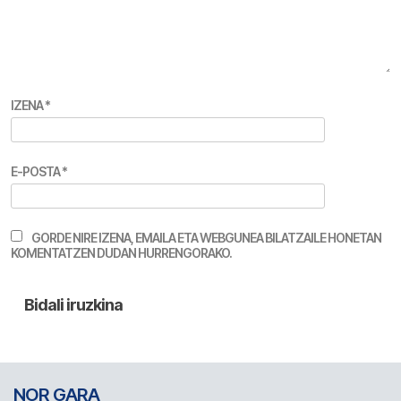
IZENA
*
E-POSTA
*
GORDE NIRE IZENA, EMAILA ETA WEBGUNEA BILATZAILE HONETAN
KOMENTATZEN DUDAN HURRENGORAKO.
NOR GARA