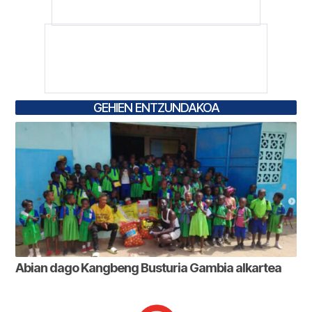
GEHIEN ENTZUNDAKOA
Abian dago Kangbeng Busturia Gambia alkartea