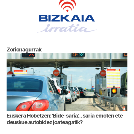
Zorionagurrak
Euskera Hobetzen: ‘Bide-saria’… saria emoten ete
deuskue autobidez joateagatik?