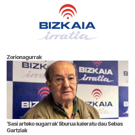
Zorionagurrak
‘Sasi arteko sugarrak’ liburua kaleratu dau Sebas
Gartziak