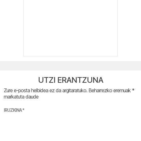
UTZI ERANTZUNA
Zure e-posta helbidea ez da argitaratuko.
Beharrezko eremuak
*
markatuta daude
IRUZKINA
*