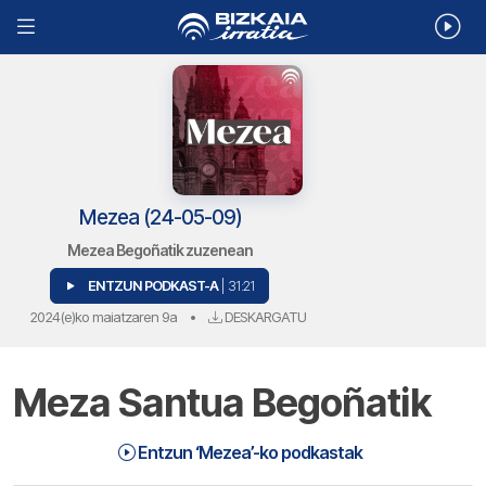
Mezea (24-05-09)
Mezea Begoñatik zuzenean
ENTZUN PODKAST-A
| 31:21
2024(e)ko maiatzaren 9a
•
DESKARGATU
Meza Santua Begoñatik
Mezea (24-05-09) | Mezea
31:21
Entzun ‘Mezea’-ko podkastak