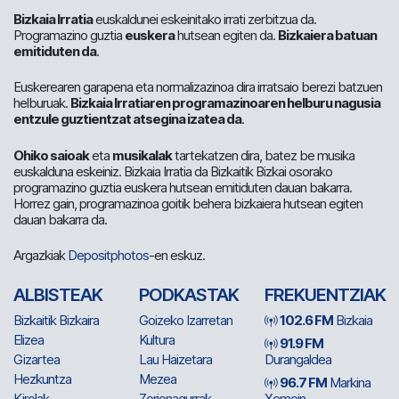
Bizkaia Irratia
euskaldunei eskeinitako irrati zerbitzua da.
Programazino guztia
euskera
hutsean egiten da.
Bizkaiera batuan
emitiduten da
.
Euskerearen garapena eta normalizazinoa dira irratsaio berezi batzuen
helburuak.
Bizkaia Irratiaren programazinoaren helburu nagusia
entzule guztientzat atsegina izatea da
.
Ohiko saioak
eta
musikalak
tartekatzen dira, batez be musika
euskalduna eskeiniz. Bizkaia Irratia da Bizkaitik Bizkai osorako
programazino guztia euskera hutsean emitiduten dauan bakarra.
Horrez gain, programazinoa goitik behera bizkaiera hutsean egiten
dauan bakarra da.
Argazkiak
Depositphotos
-en eskuz.
ALBISTEAK
PODKASTAK
FREKUENTZIAK
Bizkaitik Bizkaira
Goizeko Izarretan
102.6 FM
Bizkaia
Elizea
Kultura
91.9 FM
Gizartea
Lau Haizetara
Durangaldea
Hezkuntza
Mezea
96.7 FM
Markina
Kirolak
Zorionagurrak
Xemein