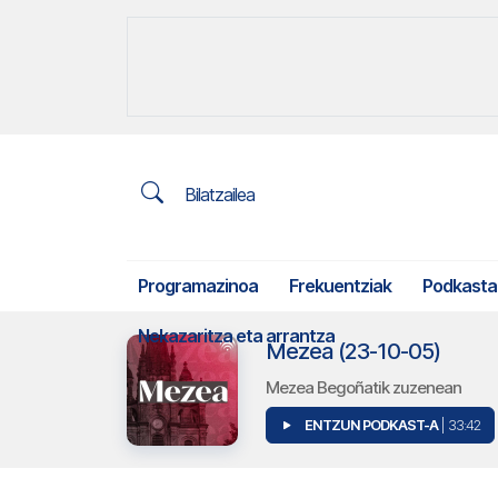
Bilatzailea
Programazinoa
Frekuentziak
Podkasta
Nekazaritza eta arrantza
Mezea (23-10-05)
Mezea Begoñatik zuzenean
ENTZUN PODKAST-A
| 33:42