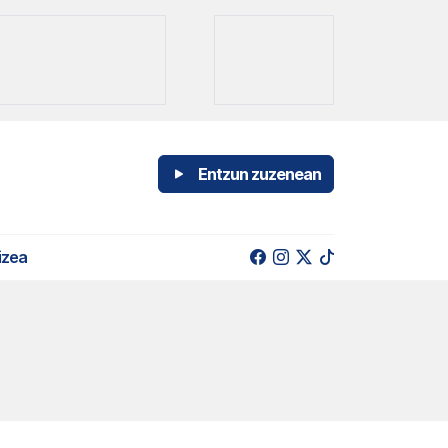
Entzun zuzenean
izea