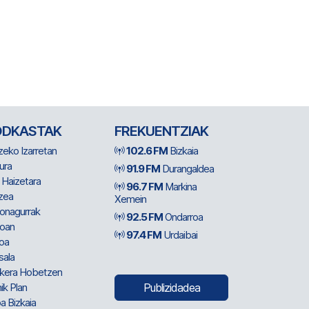
ODKASTAK
FREKUENTZIAK
zeko Izarretan
102.6 FM
Bizkaia
ura
91.9 FM
Durangaldea
 Haizetara
96.7 FM
Markina
zea
Xemein
ionagurrak
92.5 FM
Ondarroa
oan
97.4 FM
Urdaibai
oa
sala
kera Hobetzen
ik Plan
Publizidadea
a Bizkaia