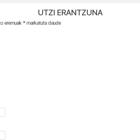
UTZI ERANTZUNA
ko eremuak
*
markatuta daude