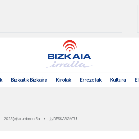
k
Bizkaitik Bizkaira
Kirolak
Errezetak
Kultura
El
2023(e)ko urriaren 5a
•
DESKARGATU