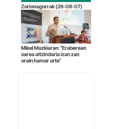
Zorionagurrak (26-08-07)
Mikel Mazkiaran: “Eraberean
sarea aitzindaria izan zan
orain hamar urte”