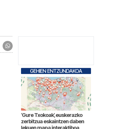
GEHIEN ENTZUNDAKOA
‘Gure Txokoak’, euskerazko
zerbitzua eskaintzen daben
lekuen mapa interaktiboa