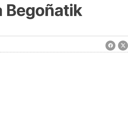
 Begoñatik