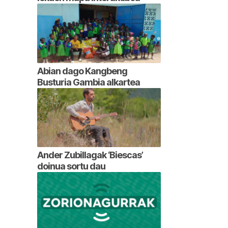
Abian dago Kangbeng
Busturia Gambia alkartea
Ander Zubillagak ‘Biescas’
doinua sortu dau