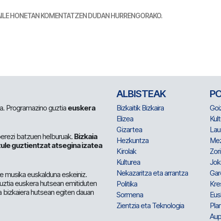
TZAILE HONETAN KOMENTATZEN DUDAN HURRENGORAKO.
ALBISTEAK
P
 da. Programazino guztia
euskera
Bizkaitik Bizkaira
Goi
Elizea
Kult
Gizartea
Lau
berezi batzuen helburuak.
Bizkaia
Hezkuntza
Me
ule guztientzat atsegina izatea
Kirolak
Zor
Kulturea
Jok
Nekazaritza eta arrantza
Gar
e musika euskalduna eskeiniz.
 guztia euskera hutsean emitiduten
Politika
Kre
a bizkaiera hutsean egiten dauan
Sormena
Eus
Zientzia eta Teknologia
Plan
Aup