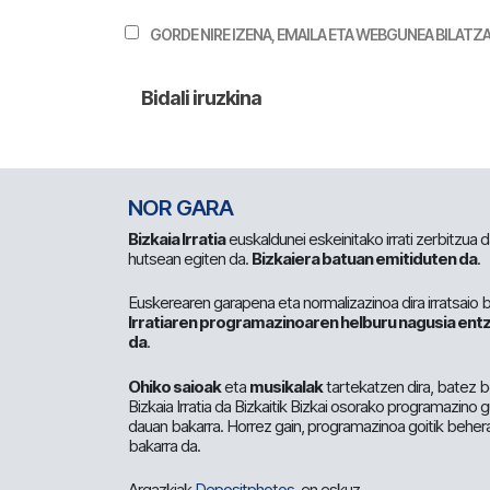
GORDE NIRE IZENA, EMAILA ETA WEBGUNEA BILA
NOR GARA
Bizkaia Irratia
euskaldunei eskeinitako irrati zerbitzua
hutsean egiten da.
Bizkaiera batuan emitiduten da
.
Euskerearen garapena eta normalizazinoa dira irratsaio 
Irratiaren programazinoaren helburu nagusia entz
da
.
Ohiko saioak
eta
musikalak
tartekatzen dira, batez b
Bizkaia Irratia da Bizkaitik Bizkai osorako programazino
dauan bakarra. Horrez gain, programazinoa goitik beher
bakarra da.
Argazkiak
Depositphotos
-en eskuz.