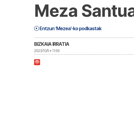
Meza Santua
Mezea (23-10-05) | Mezea
33:42
Entzun ‘Mezea’-ko podkastak
BIZKAIA IRRATIA
2023/10/5 • 11:56