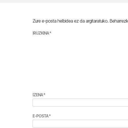
Zure e-posta helbidea ez da argitaratuko.
Beharrez
IRUZKINA
*
IZENA
*
E-POSTA
*