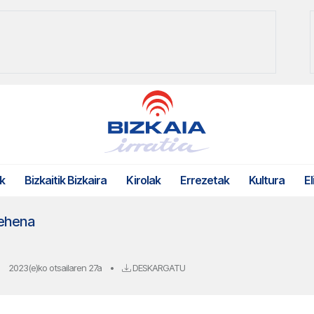
k
Bizkaitik Bizkaira
Kirolak
Errezetak
Kultura
El
lehena
2023(e)ko otsailaren 27a
•
DESKARGATU