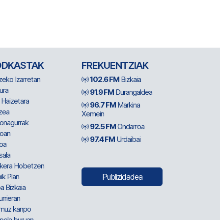
ODKASTAK
FREKUENTZIAK
zeko Izarretan
102.6 FM
Bizkaia
ura
91.9 FM
Durangaldea
 Haizetara
96.7 FM
Markina
zea
Xemein
ionagurrak
92.5 FM
Ondarroa
oan
97.4 FM
Urdaibai
oa
sala
kera Hobetzen
ik Plan
Publizidadea
a Bizkaia
urrieran
muz kanpo
pela buruan