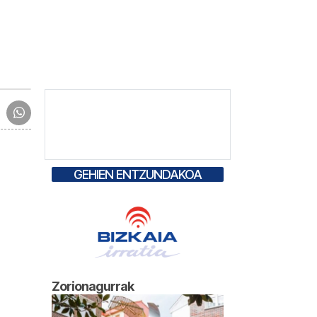
GEHIEN ENTZUNDAKOA
Zorionagurrak