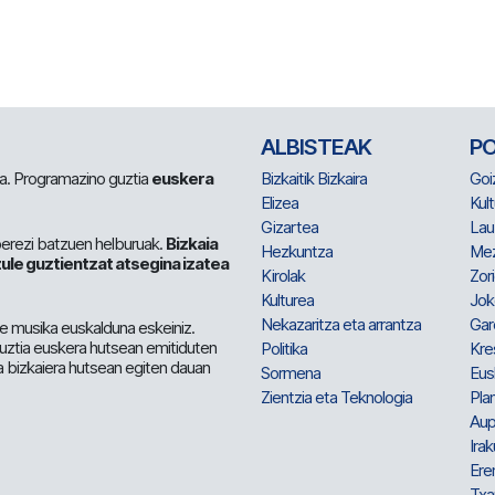
ALBISTEAK
P
 da. Programazino guztia
euskera
Bizkaitik Bizkaira
Goi
Elizea
Kult
Gizartea
Lau
berezi batzuen helburuak.
Bizkaia
Hezkuntza
Me
ule guztientzat atsegina izatea
Kirolak
Zor
Kulturea
Jok
Nekazaritza eta arrantza
Gar
e musika euskalduna eskeiniz.
 guztia euskera hutsean emitiduten
Politika
Kre
a bizkaiera hutsean egiten dauan
Sormena
Eus
Zientzia eta Teknologia
Plan
Aup
Irak
Ere
Txa