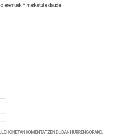
ko eremuak
*
markatuta daude
TZAILE HONETAN KOMENTATZEN DUDAN HURRENGORAKO.