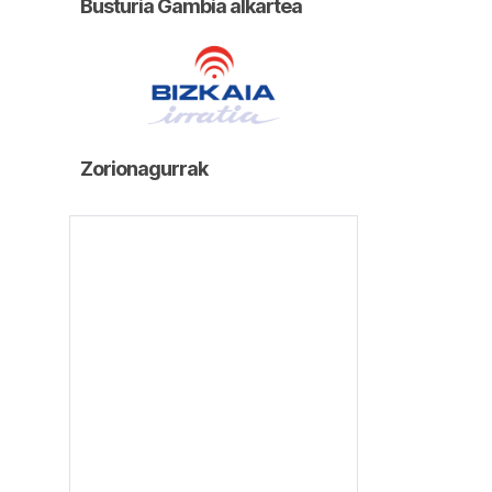
Busturia Gambia alkartea
Zorionagurrak