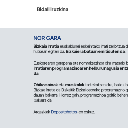
NOR GARA
Bizkaia Irratia
euskaldunei eskeinitako irrati zerbitzua
hutsean egiten da.
Bizkaiera batuan emitiduten da
.
Euskerearen garapena eta normalizazinoa dira irratsaio 
Irratiaren programazinoaren helburu nagusia entz
da
.
Ohiko saioak
eta
musikalak
tartekatzen dira, batez b
Bizkaia Irratia da Bizkaitik Bizkai osorako programazino
dauan bakarra. Horrez gain, programazinoa goitik beher
bakarra da.
Argazkiak
Depositphotos
-en eskuz.