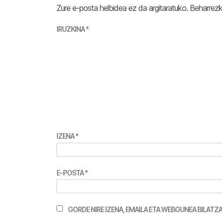
Zure e-posta helbidea ez da argitaratuko.
Beharrez
IRUZKINA
*
IZENA
*
E-POSTA
*
GORDE NIRE IZENA, EMAILA ETA WEBGUNEA BILA