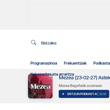
Bilatzailea
Programazinoa
Frekuentziak
Podkasta
Nekazaritza eta arrantza
Mezea (23-02-27) Aste
Mezea Begoñatik zuzenean
ENTZUN PODKAST-A
| 32:00