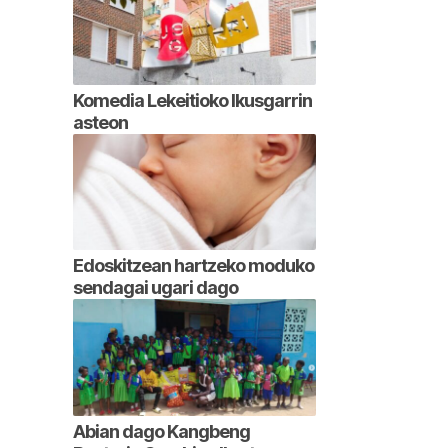
Komedia Lekeitioko Ikusgarrin
asteon
Edoskitzean hartzeko moduko
sendagai ugari dago
Abian dago Kangbeng