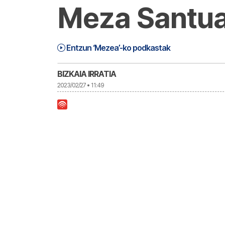
Meza Santua
Mezea (23-02-27) Astelehena | Mez
32:00
Entzun ‘Mezea’-ko podkastak
BIZKAIA IRRATIA
2023/02/27 • 11:49