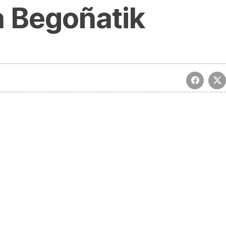
 Begoñatik
ea