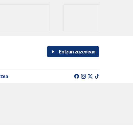
Entzun zuzenean
izea