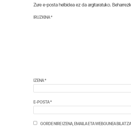
Zure e-posta helbidea ez da argitaratuko.
Beharrez
IRUZKINA
*
IZENA
*
E-POSTA
*
GORDE NIRE IZENA, EMAILA ETA WEBGUNEA BILA