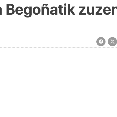
 Begoñatik zuze
a