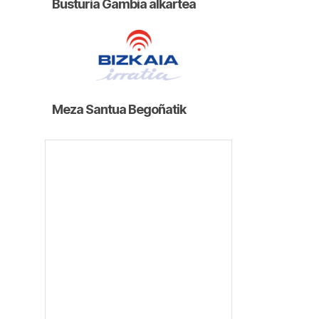
Busturia Gambia alkartea
Meza Santua Begoñatik