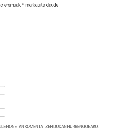
ko eremuak
*
markatuta daude
TZAILE HONETAN KOMENTATZEN DUDAN HURRENGORAKO.