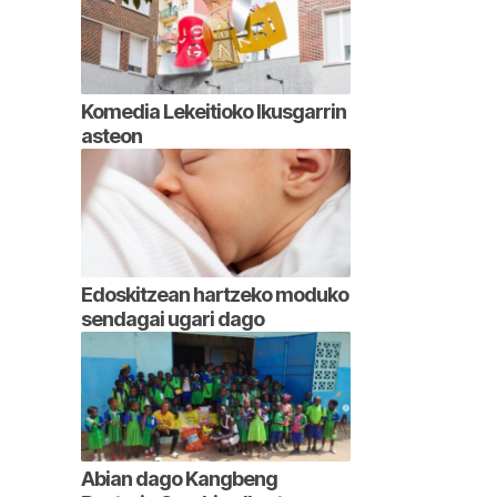
Komedia Lekeitioko Ikusgarrin
asteon
Edoskitzean hartzeko moduko
sendagai ugari dago
Abian dago Kangbeng