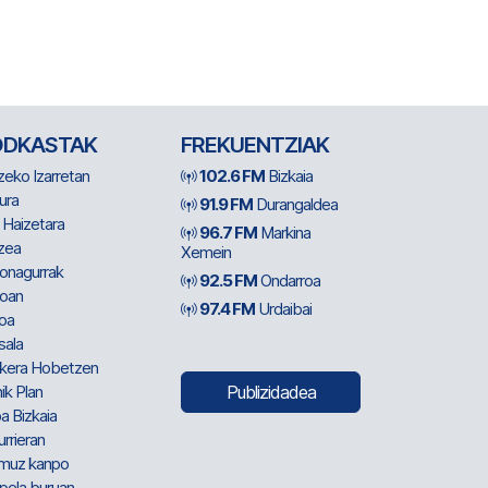
ODKASTAK
FREKUENTZIAK
zeko Izarretan
102.6 FM
Bizkaia
ura
91.9 FM
Durangaldea
 Haizetara
96.7 FM
Markina
zea
Xemein
ionagurrak
92.5 FM
Ondarroa
oan
97.4 FM
Urdaibai
oa
sala
kera Hobetzen
ik Plan
Publizidadea
a Bizkaia
urrieran
muz kanpo
pela buruan