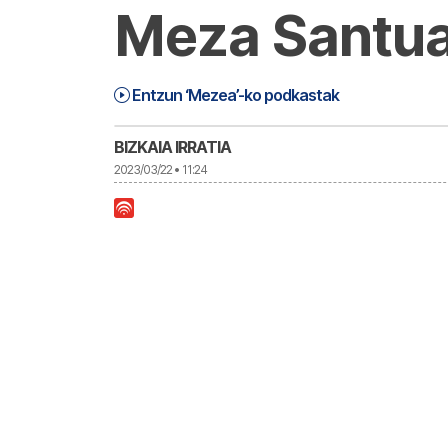
Meza Santua
Mezea (23-03-22) Eguaztena | Meze
34:50
Entzun ‘Mezea’-ko podkastak
BIZKAIA IRRATIA
2023/03/22 • 11:24