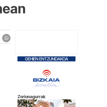
nean
GEHIEN ENTZUNDAKOA
Zorionagurrak