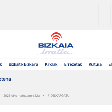
k
Bizkaitik Bizkaira
Kirolak
Errezetak
Kultura
El
ztena
2023(e)ko martxoaren 22a
•
DESKARGATU