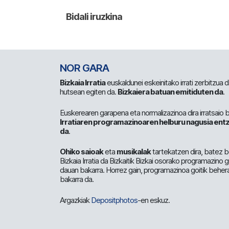
NOR GARA
Bizkaia Irratia
euskaldunei eskeinitako irrati zerbitzua
hutsean egiten da.
Bizkaiera batuan emitiduten da
.
Euskerearen garapena eta normalizazinoa dira irratsaio 
Irratiaren programazinoaren helburu nagusia entz
da
.
Ohiko saioak
eta
musikalak
tartekatzen dira, batez b
Bizkaia Irratia da Bizkaitik Bizkai osorako programazino
dauan bakarra. Horrez gain, programazinoa goitik beher
bakarra da.
Argazkiak
Depositphotos
-en eskuz.