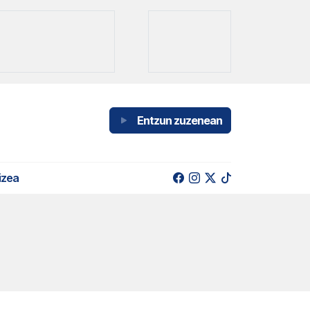
Entzun zuzenean
izea