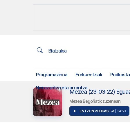
Bilatzailea
Programazinoa
Frekuentziak
Podkasta
Nekazaritza eta arrantza
Mezea (23-03-22) Egua
Mezea Begoñatik zuzenean
ENTZUN PODKAST-A
| 34:50