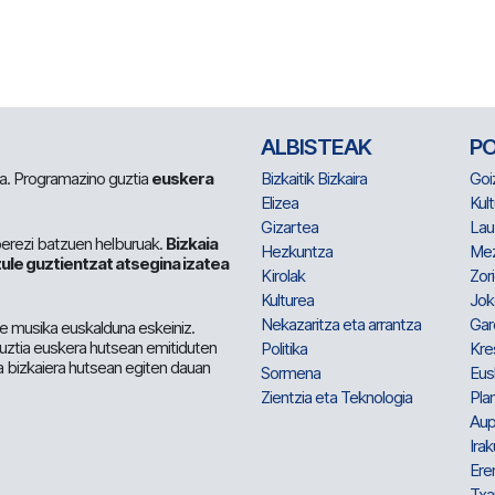
ALBISTEAK
P
 da. Programazino guztia
euskera
Bizkaitik Bizkaira
Goi
Elizea
Kult
Gizartea
Lau
berezi batzuen helburuak.
Bizkaia
Hezkuntza
Me
ule guztientzat atsegina izatea
Kirolak
Zor
Kulturea
Jok
Nekazaritza eta arrantza
Gar
e musika euskalduna eskeiniz.
 guztia euskera hutsean emitiduten
Politika
Kre
a bizkaiera hutsean egiten dauan
Sormena
Eus
Zientzia eta Teknologia
Plan
Aup
Irak
Ere
Txa