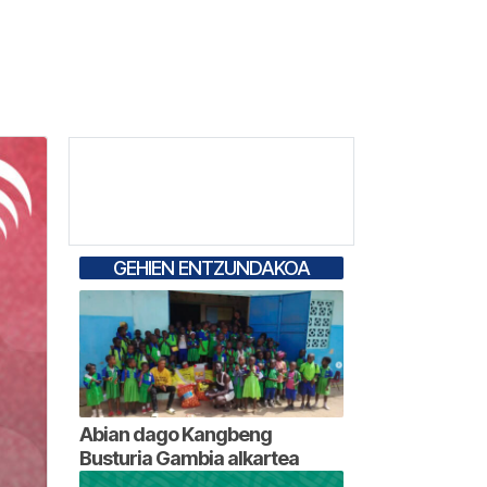
GEHIEN ENTZUNDAKOA
Abian dago Kangbeng
Busturia Gambia alkartea