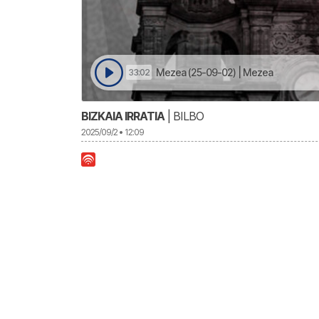
Mezea (25-09-02) | Mezea
33:02
BIZKAIA IRRATIA
| BILBO
2025/09/2 • 12:09