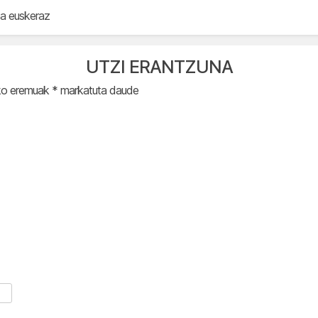
a euskeraz
UTZI ERANTZUNA
ko eremuak
*
markatuta daude