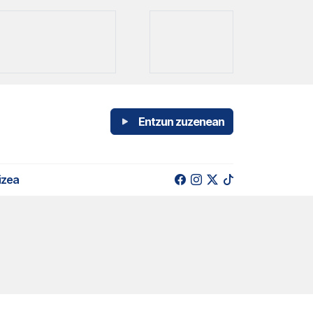
Entzun zuzenean
izea