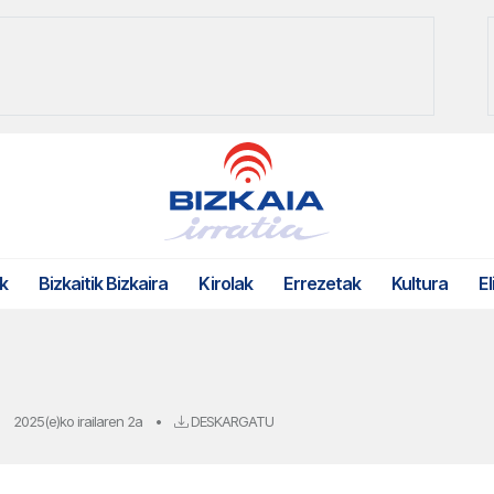
k
Bizkaitik Bizkaira
Kirolak
Errezetak
Kultura
El
2025(e)ko irailaren 2a
•
DESKARGATU