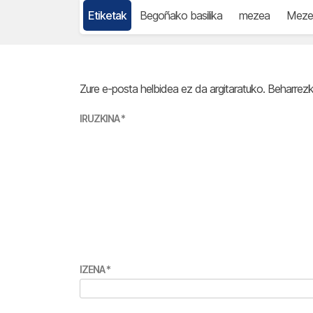
Etiketak
Begoñako basilika
mezea
Meze
Zure e-posta helbidea ez da argitaratuko.
Beharrez
IRUZKINA
*
IZENA
*