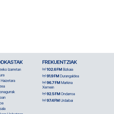
ODKASTAK
FREKUENTZIAK
zeko Izarretan
102.6 FM
Bizkaia
ura
91.9 FM
Durangaldea
 Haizetara
96.7 FM
Markina
zea
Xemein
ionagurrak
92.5 FM
Ondarroa
oan
97.4 FM
Urdaibai
oa
sala