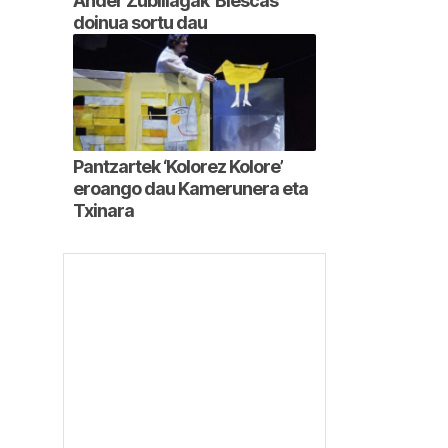
Ander Zubillagak ‘Biescas’
doinua sortu dau
Pantzartek ‘Kolorez Kolore’
eroango dau Kamerunera eta
Txinara