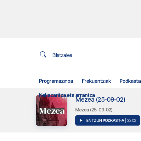
Bilatzailea
Programazinoa
Frekuentziak
Podkasta
Nekazaritza eta arrantza
Mezea (25-09-02)
Mezea (25-09-02)
ENTZUN PODKAST-A
| 33:02