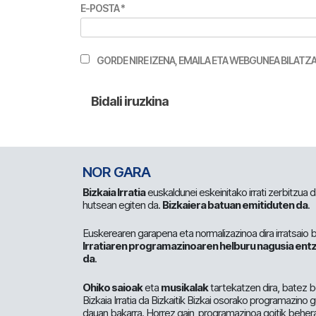
E-POSTA
*
GORDE NIRE IZENA, EMAILA ETA WEBGUNEA BILA
NOR GARA
Bizkaia Irratia
euskaldunei eskeinitako irrati zerbitzua
hutsean egiten da.
Bizkaiera batuan emitiduten da
.
Euskerearen garapena eta normalizazinoa dira irratsaio 
Irratiaren programazinoaren helburu nagusia entz
da
.
Ohiko saioak
eta
musikalak
tartekatzen dira, batez b
Bizkaia Irratia da Bizkaitik Bizkai osorako programazino
dauan bakarra. Horrez gain, programazinoa goitik beher