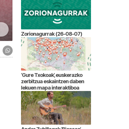
Zorionagurrak (26-08-07)
‘Gure Txokoak’, euskerazko
zerbitzua eskaintzen daben
lekuen mapa interaktiboa