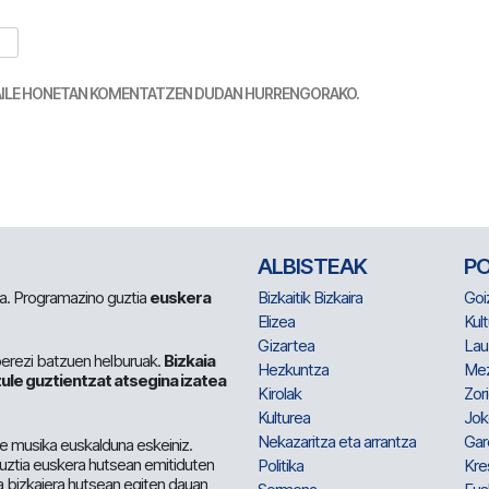
TZAILE HONETAN KOMENTATZEN DUDAN HURRENGORAKO.
ALBISTEAK
P
 da. Programazino guztia
euskera
Bizkaitik Bizkaira
Goi
Elizea
Kult
Gizartea
Lau
berezi batzuen helburuak.
Bizkaia
Hezkuntza
Me
ule guztientzat atsegina izatea
Kirolak
Zor
Kulturea
Jok
Nekazaritza eta arrantza
Gar
e musika euskalduna eskeiniz.
 guztia euskera hutsean emitiduten
Politika
Kre
a bizkaiera hutsean egiten dauan