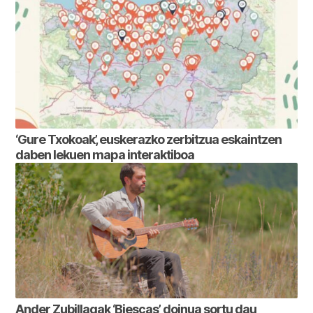
‘Gure Txokoak’, euskerazko zerbitzua eskaintzen
daben lekuen mapa interaktiboa
Ander Zubillagak ‘Biescas’ doinua sortu dau