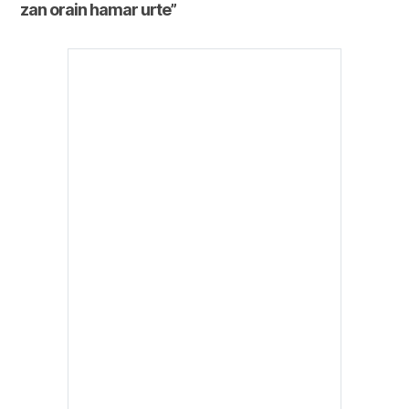
zan orain hamar urte”