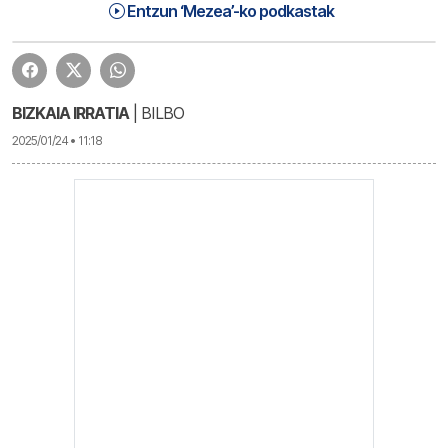
Mezea (25-01-24) | Mezea
31:35
Entzun ‘Mezea’-ko podkastak
BIZKAIA IRRATIA
| BILBO
2025/01/24 • 11:18