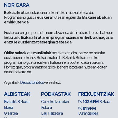
NOR GARA
Bizkaia Irratia
euskaldunei eskeinitako irrati zerbitzua da.
Programazino guztia
euskera
hutsean egiten da.
Bizkaiera batuan
emitiduten da
.
Euskerearen garapena eta normalizazinoa dira irratsaio berezi batzuen
helburuak.
Bizkaia Irratiaren programazinoaren helburu nagusia
entzule guztientzat atsegina izatea da
.
Ohiko saioak
eta
musikalak
tartekatzen dira, batez be musika
euskalduna eskeiniz. Bizkaia Irratia da Bizkaitik Bizkai osorako
programazino guztia euskera hutsean emitiduten dauan bakarra.
Horrez gain, programazinoa goitik behera bizkaiera hutsean egiten
dauan bakarra da.
Argazkiak
Depositphotos
-en eskuz.
ALBISTEAK
PODKASTAK
FREKUENTZIAK
Bizkaitik Bizkaira
Goizeko Izarretan
102.6 FM
Bizkaia
Elizea
Kultura
91.9 FM
Gizartea
Lau Haizetara
Durangaldea