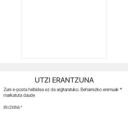
UTZI ERANTZUNA
Zure e-posta helbidea ez da argitaratuko.
Beharrezko eremuak
*
markatuta daude
IRUZKINA
*