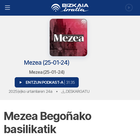
Mezea (25-01-24)
Mezea (25-01-24)
ENTZUN PODKAST-A
| 31:35
2025(e)ko urtarrilaren 24a
•
DESKARGATU
Mezea Begoñako
basilikatik