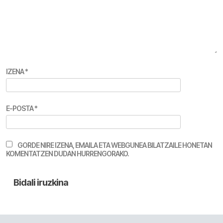
IZENA
*
E-POSTA
*
GORDE NIRE IZENA, EMAILA ETA WEBGUNEA BILATZAILE HONETAN
KOMENTATZEN DUDAN HURRENGORAKO.