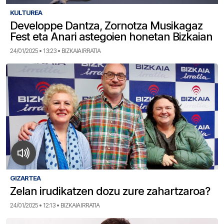
KULTUREA
Developpe Dantza, Zornotza Musikagaz
Fest eta Anari astegoien honetan Bizkaian
24/01/2025 • 13:23 • BIZKAIA IRRATIA
GIZARTEA
Zelan irudikatzen dozu zure zahartzaroa?
24/01/2025 • 12:13 • BIZKAIA IRRATIA