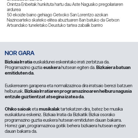
Onintza Enbeitak hunkituta hartu dau Aste Nagusiko pregoilariaren
ardurea
50 ekoizle baino gehiago Getxoko San Lorentzo azokan
Nazinoarteko skateko elitea abuztuaren 8an batuko da Getxon
Artxandako tuneletako Deustuko tartea zabalik barriro
NOR GARA
Bizkaia Irratia
euskaldunei eskeinitako irrati zerbitzua da.
Programazino guztia
euskera
hutsean egiten da.
Bizkaiera batuan
emitiduten da
.
Euskerearen garapena eta normalizazinoa dira irratsaio berezi batzuen
helburuak.
Bizkaia Irratiaren programazinoaren helburu nagusia
entzule guztientzat atsegina izatea da
.
Ohiko saioak
eta
musikalak
tartekatzen dira, batez be musika
euskalduna eskeiniz. Bizkaia Irratia da Bizkaitik Bizkai osorako
programazino guztia euskera hutsean emitiduten dauan bakarra.
Horrez gain, programazinoa goitik behera bizkaiera hutsean egiten
dauan bakarra da.