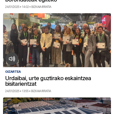
24/01/2025 • 14:02 • BIZKAIA IRRATIA
GIZARTEA
Urdaibai, urte guztirako eskaintzea
bisitarientzat
24/01/2025 • 13:55 • BIZKAIA IRRATIA