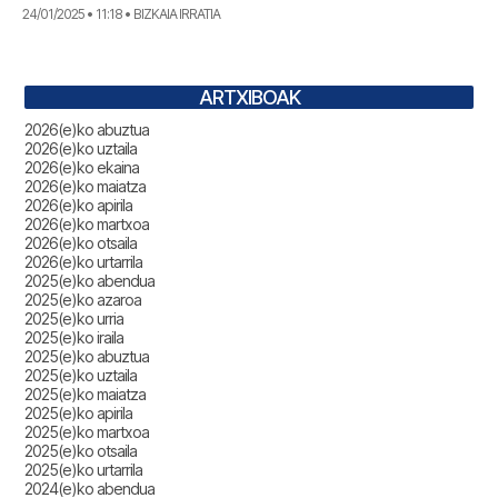
24/01/2025 • 11:18 • BIZKAIA IRRATIA
ARTXIBOAK
2026(e)ko abuztua
2026(e)ko uztaila
2026(e)ko ekaina
2026(e)ko maiatza
2026(e)ko apirila
2026(e)ko martxoa
2026(e)ko otsaila
2026(e)ko urtarrila
2025(e)ko abendua
2025(e)ko azaroa
2025(e)ko urria
2025(e)ko iraila
2025(e)ko abuztua
2025(e)ko uztaila
2025(e)ko maiatza
2025(e)ko apirila
2025(e)ko martxoa
2025(e)ko otsaila
2025(e)ko urtarrila
2024(e)ko abendua