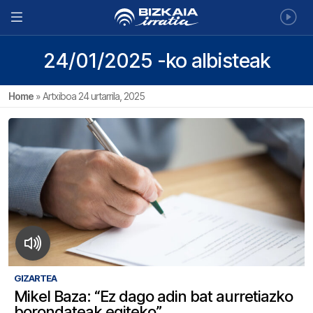
24/01/2025 -ko albisteak
Home
»
Artxiboa 24 urtarrila, 2025
GIZARTEA
Mikel Baza: “Ez dago adin bat aurretiazko
borondateak egiteko”