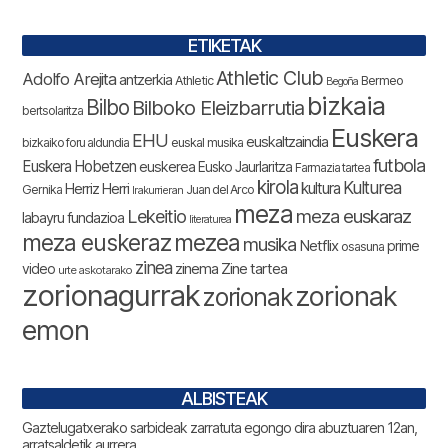
ETIKETAK
Athletic Club
Adolfo Arejita
antzerkia
Athletic
Bermeo
Begoña
bizkaia
Bilbo
Bilboko Eleizbarrutia
bertsolaritza
Euskera
EHU
euskaltzaindia
bizkaiko foru aldundia
euskal musika
futbola
Euskera Hobetzen
euskerea
Eusko Jaurlaritza
Farmazia tartea
kirola
Kulturea
kultura
Herriz Herri
Gernika
Juan del Arco
Irakurrieran
meza
Lekeitio
meza euskaraz
labayru fundazioa
literaturea
meza euskeraz
mezea
musika
Netflix
prime
osasuna
zinea
zinema
Zine tartea
video
urte askotarako
zorionagurrak
zorionak
zorionak
emon
ALBISTEAK
Gaztelugatxerako sarbideak zarratuta egongo dira abuztuaren 12an,
arratsaldetik aurrera