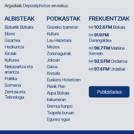
Argazkiak
Depositphotos
-en eskuz.
ALBISTEAK
PODKASTAK
FREKUENTZIAK
Bizkaitik Bizkaira
Goizeko Izarretan
102.6 FM
Bizkaia
Elizea
Kultura
91.9 FM
Gizartea
Lau Haizetara
Durangaldea
Hezkuntza
Mezea
96.7 FM
Markina
Kirolak
Zorionagurrak
Xemein
Kulturea
Jokoan
92.5 FM
Ondarroa
Nekazaritza eta
Garoa
97.4 FM
Urdaibai
arrantza
Kresala
Politika
Euskera Hobetzen
Sormena
Planik Plan
Zientzia eta
Publizidadea
Aupa Bizkaia
Teknologia
Irakurrieran
Eremuz kanpo
Txapela buruan
Egunez egun