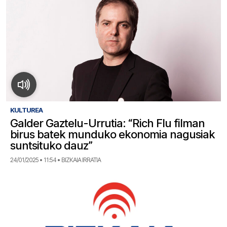
KULTUREA
Galder Gaztelu-Urrutia: “Rich Flu filman
birus batek munduko ekonomia nagusiak
suntsituko dauz”
24/01/2025 • 11:54 • BIZKAIA IRRATIA