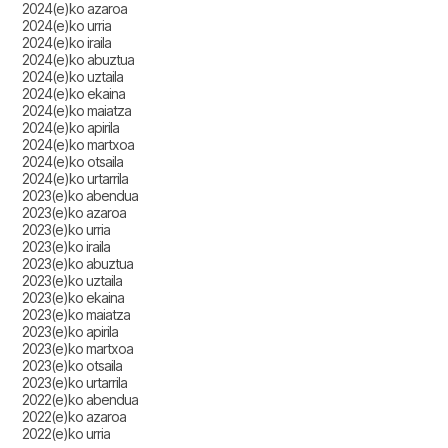
2024(e)ko azaroa
2024(e)ko urria
2024(e)ko iraila
2024(e)ko abuztua
2024(e)ko uztaila
2024(e)ko ekaina
2024(e)ko maiatza
2024(e)ko apirila
2024(e)ko martxoa
2024(e)ko otsaila
2024(e)ko urtarrila
2023(e)ko abendua
2023(e)ko azaroa
2023(e)ko urria
2023(e)ko iraila
2023(e)ko abuztua
2023(e)ko uztaila
2023(e)ko ekaina
2023(e)ko maiatza
2023(e)ko apirila
2023(e)ko martxoa
2023(e)ko otsaila
2023(e)ko urtarrila
2022(e)ko abendua
2022(e)ko azaroa
2022(e)ko urria