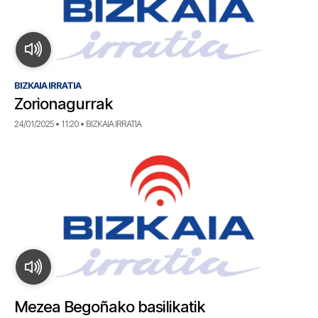
BIZKAIA IRRATIA
Zorionagurrak
24/01/2025 • 11:20 • BIZKAIA IRRATIA
Mezea Begoñako basilikatik