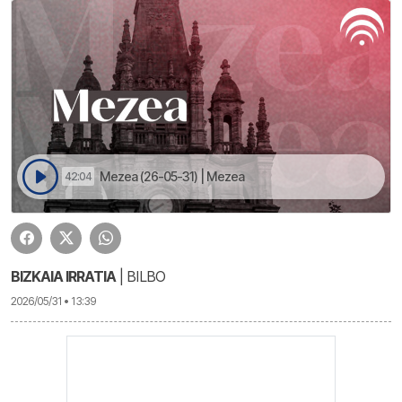
Mezea (26-05-31) | Mezea
42:04
BIZKAIA IRRATIA
| BILBO
2026/05/31 • 13:39