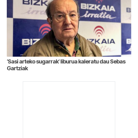
‘Sasi arteko sugarrak’ liburua kaleratu dau Sebas
Gartziak