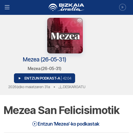
Mezea (26-05-31)
Mezea (26-05-31)
ENTZUN PODKAST-A
| 42:04
2026(e)ko maiatzaren 31a
•
DESKARGATU
Mezea San Felicisimotik
Entzun ‘Mezea’-ko podkastak