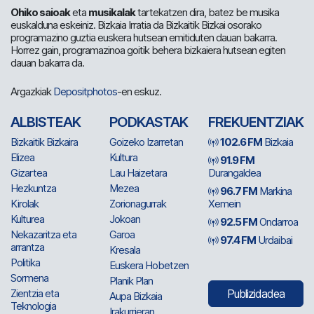
Ohiko saioak
eta
musikalak
tartekatzen dira, batez be musika
euskalduna eskeiniz. Bizkaia Irratia da Bizkaitik Bizkai osorako
programazino guztia euskera hutsean emitiduten dauan bakarra.
Horrez gain, programazinoa goitik behera bizkaiera hutsean egiten
dauan bakarra da.
Argazkiak
Depositphotos
-en eskuz.
ALBISTEAK
PODKASTAK
FREKUENTZIAK
Bizkaitik Bizkaira
Goizeko Izarretan
102.6 FM
Bizkaia
Elizea
Kultura
91.9 FM
Gizartea
Lau Haizetara
Durangaldea
Hezkuntza
Mezea
96.7 FM
Markina
Kirolak
Zorionagurrak
Xemein
Kulturea
Jokoan
92.5 FM
Ondarroa
Nekazaritza eta
Garoa
97.4 FM
Urdaibai
arrantza
Kresala
Politika
Euskera Hobetzen
Sormena
Planik Plan
Zientzia eta
Publizidadea
Aupa Bizkaia
Teknologia
Irakurrieran