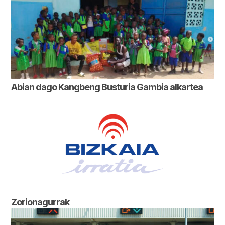
Abian dago Kangbeng Busturia Gambia alkartea
Zorionagurrak