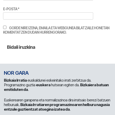
E-POSTA
*
GORDE NIRE IZENA, EMAILA ETA WEBGUNEA BILATZAILE HONETAN
KOMENTATZEN DUDAN HURRENGORAKO.
NOR GARA
Bizkaia Irratia
euskaldunei eskeinitako irrati zerbitzua da.
Programazino guztia
euskera
hutsean egiten da.
Bizkaiera batuan
emitiduten da
.
Euskerearen garapena eta normalizazinoa dira irratsaio berezi batzuen
helburuak.
Bizkaia Irratiaren programazinoaren helburu nagusia
entzule guztientzat atsegina izatea da
.