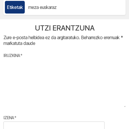
Etiketak
meza euskaraz
UTZI ERANTZUNA
Zure e-posta helbidea ez da argitaratuko.
Beharrezko eremuak
*
markatuta daude
IRUZKINA
*
IZENA
*