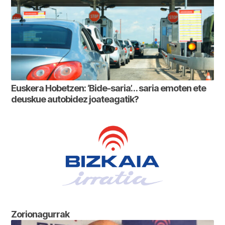
Euskera Hobetzen: ‘Bide-saria’… saria emoten ete
deuskue autobidez joateagatik?
Zorionagurrak