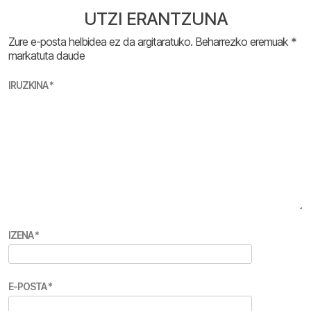
UTZI ERANTZUNA
Zure e-posta helbidea ez da argitaratuko.
Beharrezko eremuak
*
markatuta daude
IRUZKINA
*
IZENA
*
E-POSTA
*