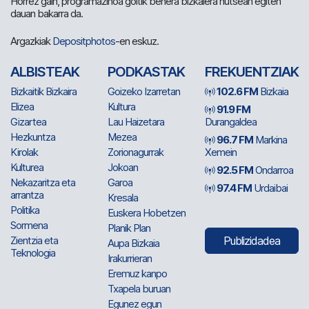
Horrez gain, programazinoa goitik behera bizkaiera hutsean egiten
dauan bakarra da.
Argazkiak
Depositphotos
-en eskuz.
ALBISTEAK
PODKASTAK
FREKUENTZIAK
Bizkaitik Bizkaira
Goizeko Izarretan
102.6 FM
Bizkaia
Elizea
Kultura
91.9 FM
Gizartea
Lau Haizetara
Durangaldea
Hezkuntza
Mezea
96.7 FM
Markina
Kirolak
Zorionagurrak
Xemein
Kulturea
Jokoan
92.5 FM
Ondarroa
Nekazaritza eta
Garoa
97.4 FM
Urdaibai
arrantza
Kresala
Politika
Euskera Hobetzen
Sormena
Planik Plan
Zientzia eta
Publizidadea
Aupa Bizkaia
Teknologia
Irakurrieran
Eremuz kanpo
Txapela buruan
Egunez egun