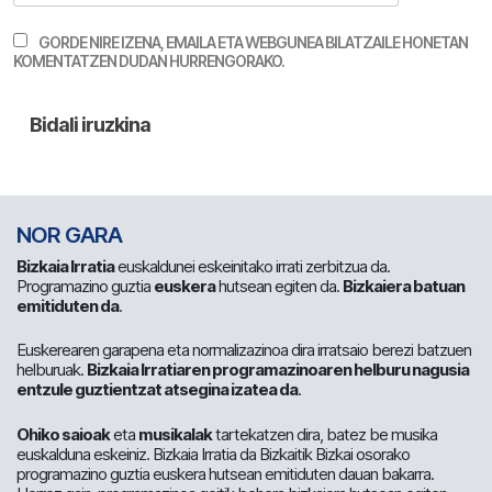
GORDE NIRE IZENA, EMAILA ETA WEBGUNEA BILATZAILE HONETAN
KOMENTATZEN DUDAN HURRENGORAKO.
NOR GARA
Bizkaia Irratia
euskaldunei eskeinitako irrati zerbitzua da.
Programazino guztia
euskera
hutsean egiten da.
Bizkaiera batuan
emitiduten da
.
Euskerearen garapena eta normalizazinoa dira irratsaio berezi batzuen
helburuak.
Bizkaia Irratiaren programazinoaren helburu nagusia
entzule guztientzat atsegina izatea da
.
Ohiko saioak
eta
musikalak
tartekatzen dira, batez be musika
euskalduna eskeiniz. Bizkaia Irratia da Bizkaitik Bizkai osorako
programazino guztia euskera hutsean emitiduten dauan bakarra.