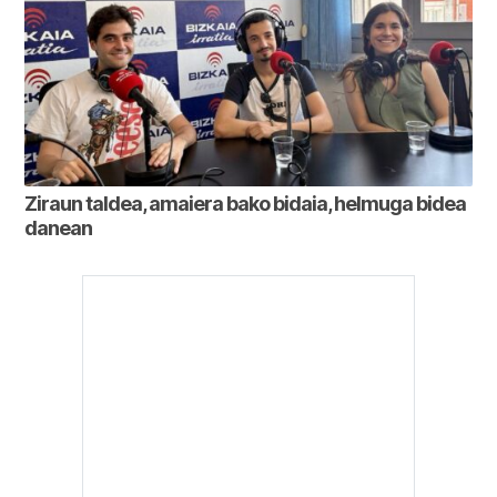
Ziraun taldea, amaiera bako bidaia, helmuga bidea
danean