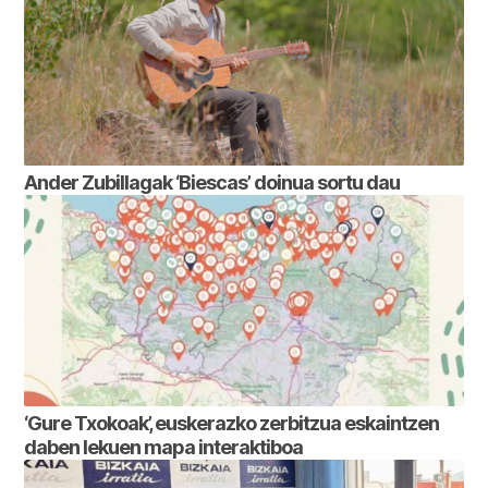
Ander Zubillagak ‘Biescas’ doinua sortu dau
‘Gure Txokoak’, euskerazko zerbitzua eskaintzen
daben lekuen mapa interaktiboa