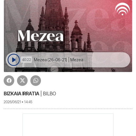
Mezea (26-06-21) | Mezea
40:22
BIZKAIA IRRATIA
| BILBO
2026/06/21 • 14:45