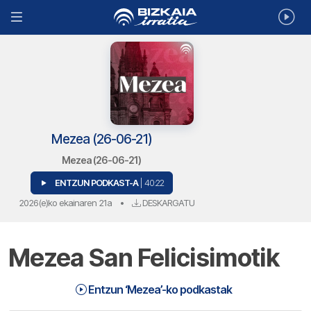
Mezea (26-06-21)
Mezea (26-06-21)
ENTZUN PODKAST-A
| 40:22
2026(e)ko ekainaren 21a
•
DESKARGATU
Mezea San Felicisimotik
Entzun ‘Mezea’-ko podkastak