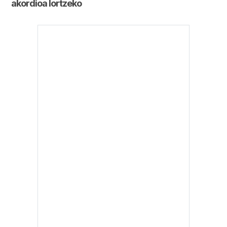
akordioa lortzeko