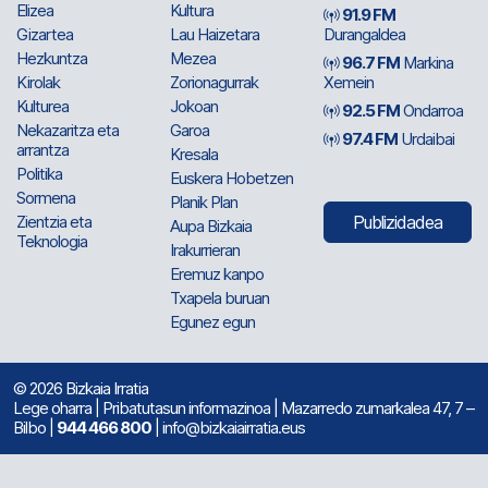
Elizea
Kultura
91.9 FM
Gizartea
Lau Haizetara
Durangaldea
Hezkuntza
Mezea
96.7 FM
Markina
Kirolak
Zorionagurrak
Xemein
Kulturea
Jokoan
92.5 FM
Ondarroa
Nekazaritza eta
Garoa
97.4 FM
Urdaibai
arrantza
Kresala
Politika
Euskera Hobetzen
Sormena
Planik Plan
Zientzia eta
Publizidadea
Aupa Bizkaia
Teknologia
Irakurrieran
Eremuz kanpo
Txapela buruan
Egunez egun
© 2026 Bizkaia Irratia
Lege oharra
|
Pribatutasun informazinoa
| Mazarredo zumarkalea 47, 7 –
Bilbo |
944 466 800
| info@bizkaiairratia.eus