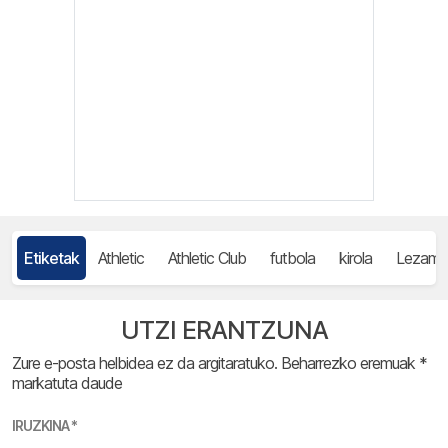
Etiketak
Athletic
Athletic Club
futbola
kirola
Lezama
UTZI ERANTZUNA
Zure e-posta helbidea ez da argitaratuko.
Beharrezko eremuak
*
markatuta daude
IRUZKINA
*