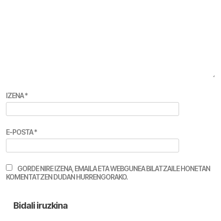
IZENA
*
E-POSTA
*
GORDE NIRE IZENA, EMAILA ETA WEBGUNEA BILATZAILE HONETAN
KOMENTATZEN DUDAN HURRENGORAKO.