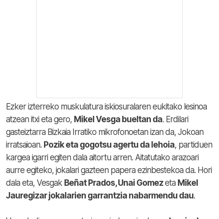
Ezker izterreko muskulatura iskiosuralaren eukitako lesinoa
atzean itxi eta gero,
Mikel Vesga bueltan da
. Erdilari
gasteiztarra Bizkaia Irratiko mikrofonoetan izan da, Jokoan
irratsaioan.
Pozik eta gogotsu agertu da lehoia
, partiduen
kargea igarri egiten dala aitortu arren. Aitatutako arazoari
aurre egiteko, jokalari gazteen papera ezinbestekoa da. Hori
dala eta, Vesgak
Beñat Prados, Unai Gomez
eta
Mikel
Jauregizar jokalarien garrantzia nabarmendu dau
.