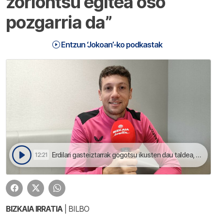
zoriontsu egitea oso
pozgarria da”
Entzun ‘Jokoan’-ko podkastak
Erdilari gasteiztarrak gogotsu ikusten dau taldea, eta gero eta gehiago disfrutetan dauala dino | Jokoan
12:21
BIZKAIA IRRATIA
| BILBO