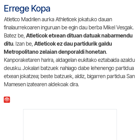
Errege Kopa
Atletico Madrilen aurka Athleticek jokatuko dauan
finalaurrekoaren inguruan be egin dau berba Mikel Vesgak.
Batez be,
Atleticok etxean dituan datuak nabarmendu
ditu
. Izan be,
Atleticok ez dau partidurik galdu
Metropolitano zelaian denporaldi honetan
.
Kanporaketaren harira, aldagelan eukitako eztabaida azaldu
deusku. Jokalari batzuek nahiago dabe lehenengo partidua
etxean jokatzea; beste batzuek, aldiz, bigarren partidua San
Mamesen izatearen aldekoak dira.