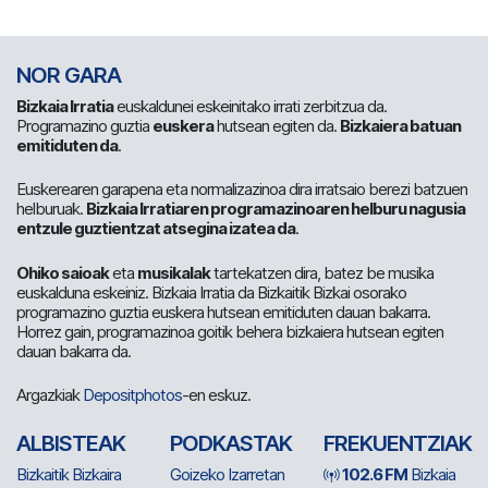
NOR GARA
Bizkaia Irratia
euskaldunei eskeinitako irrati zerbitzua da.
Programazino guztia
euskera
hutsean egiten da.
Bizkaiera batuan
emitiduten da
.
Euskerearen garapena eta normalizazinoa dira irratsaio berezi batzuen
helburuak.
Bizkaia Irratiaren programazinoaren helburu nagusia
entzule guztientzat atsegina izatea da
.
Ohiko saioak
eta
musikalak
tartekatzen dira, batez be musika
euskalduna eskeiniz. Bizkaia Irratia da Bizkaitik Bizkai osorako
programazino guztia euskera hutsean emitiduten dauan bakarra.
Horrez gain, programazinoa goitik behera bizkaiera hutsean egiten
dauan bakarra da.
Argazkiak
Depositphotos
-en eskuz.
ALBISTEAK
PODKASTAK
FREKUENTZIAK
Bizkaitik Bizkaira
Goizeko Izarretan
102.6 FM
Bizkaia