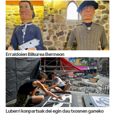
Erraldoien Bilkurea Bermeon
Luberri konpartsak dei egin dau txosnen ganeko