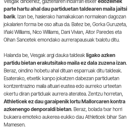
Vesgak dinoenez, gazteriaren indarrari esker
edozeinek
parte hartu ahal dau partiduetan taldearen maila jaitsi
barik
. Izan be, hasierako hamaikakoan normalean dagozan
jokalarien forma be oso altua da. Batez be, Gorka Guruzeta,
Iñaki Williams, Nico Williams, Dani Vivian, Aitor Paredes eta
Oihan Sancetek emondako aurrerapausuak txalotu ditu.
Halanda be, Vesgak argi dauka taldeak
ligako azken
partidu bietan erakutsitako maila ez dala zuzena izan
.
Beraz, oindino hobetu ahal dituan esparruak ditu taldeak.
Esaterako, etxetik kanpo jokatzen dabezan partiduetan
kontzentrazino maila altuari eustea edo aurreko urteetan
okertu diran partiduak aurrera ateratea. Zentzu horretan,
Athleticek ez dau garaipenik lortu Mallorcaren kontra
azkenengo denporaldi bietan
. Beraz, bolada txar horri
bukaera emoteko aukerea eukiko dau Athleticek bihar San
Mamesen.