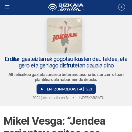
Erdilari gasteiztarrak gogotsu ikusten dau taldea, eta
gero eta gehiago disfrutetan dauala dino
Athleticekoa gaztetasuna eta beteranotasuna buztartzen dituan
plantilea dala nabarmendu deusku
ENTZUN PODKAST-A
| 12:21
2024(e)ko otsailaren 1a
•
DESKARGATU
Mikel Vesga: “Jendea