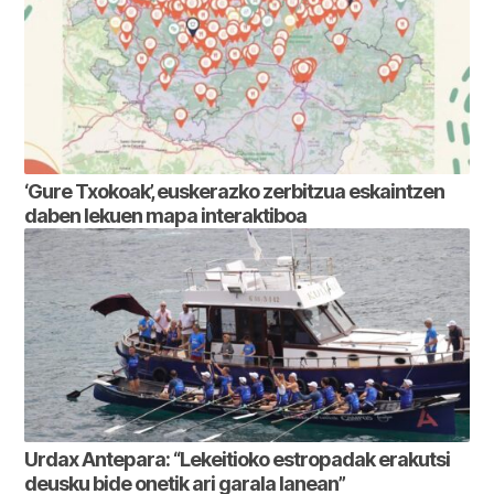
‘Gure Txokoak’, euskerazko zerbitzua eskaintzen
daben lekuen mapa interaktiboa
Urdax Antepara: “Lekeitioko estropadak erakutsi
deusku bide onetik ari garala lanean”