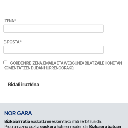
IZENA
*
E-POSTA
*
GORDE NIRE IZENA, EMAILA ETA WEBGUNEA BILATZAILE HONETAN
KOMENTATZEN DUDAN HURRENGORAKO.
NOR GARA
Bizkaia Irratia
euskaldunei eskeinitako irrati zerbitzua da.
Programazino guztia
euskera
hutsean egiten da.
Bizkaiera batuan