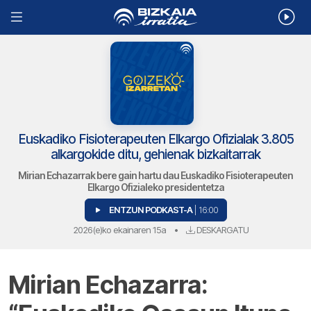
Euskadiko Fisioterapeuten Elkargo Ofizialak 3.805
alkargokide ditu, gehienak bizkaitarrak
Mirian Echazarrak bere gain hartu dau Euskadiko Fisioterapeuten
Elkargo Ofizialeko presidentetza
ENTZUN PODKAST-A
| 16:00
2026(e)ko ekainaren 15a
•
DESKARGATU
Mirian Echazarra: