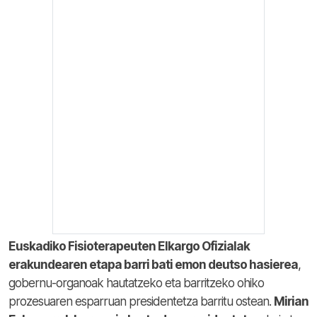
Euskadiko Fisioterapeuten Elkargo Ofizialak
erakundearen etapa barri bati emon deutso hasierea
,
gobernu-organoak hautatzeko eta barritzeko ohiko
prozesuaren esparruan presidentetza barritu ostean.
Mirian