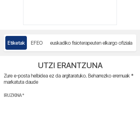
Etiketak
EFEO
euskadiko fisioterapeuten elkargo ofiziala
UTZI ERANTZUNA
Zure e-posta helbidea ez da argitaratuko.
Beharrezko eremuak
*
markatuta daude
IRUZKINA
*