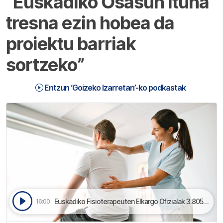
“Euskadiko Osasun Ituna
tresna ezin hobea da
proiektu barriak
sortzeko”
Entzun ‘Goizeko Izarretan’-ko podkastak
Euskadiko Fisioterapeuten Elkargo Ofizialak 3.805 alkargokide ditu, gehienak bizkaitarrak | Goizeko Izarretan
16:00