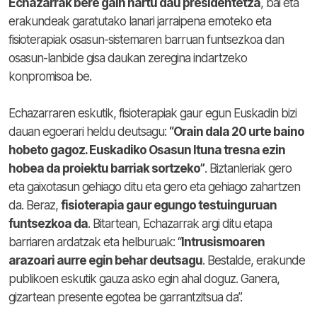
Echazarrak bere gain hartu dau presidentetza
, bai eta
erakundeak garatutako lanari jarraipena emoteko eta
fisioterapiak osasun-sistemaren barruan funtsezkoa dan
osasun-lanbide gisa daukan zeregina indartzeko
konpromisoa be.
Echazarraren eskutik, fisioterapiak gaur egun Euskadin bizi
dauan egoerari heldu deutsagu:
“Orain dala 20 urte baino
hobeto gagoz. Euskadiko Osasun Ituna tresna ezin
hobea da proiektu barriak sortzeko”
. Biztanleriak gero
eta gaixotasun gehiago ditu eta gero eta gehiago zahartzen
da. Beraz,
fisioterapia gaur egungo testuinguruan
funtsezkoa da
. Bitartean, Echazarrak argi ditu etapa
barriaren ardatzak eta helburuak: “
Intrusismoaren
arazoari aurre egin behar deutsagu
. Bestalde, erakunde
publikoen eskutik gauza asko egin ahal doguz. Ganera,
gizartean presente egotea be garrantzitsua da”.