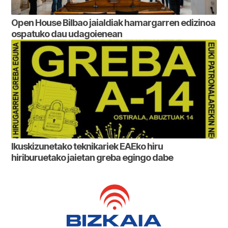
Open House Bilbao jaialdiak hamargarren edizinoa
ospatuko dau udagoienean
Ikuskizunetako teknikariek EAEko hiru
hiriburuetako jaietan greba egingo dabe