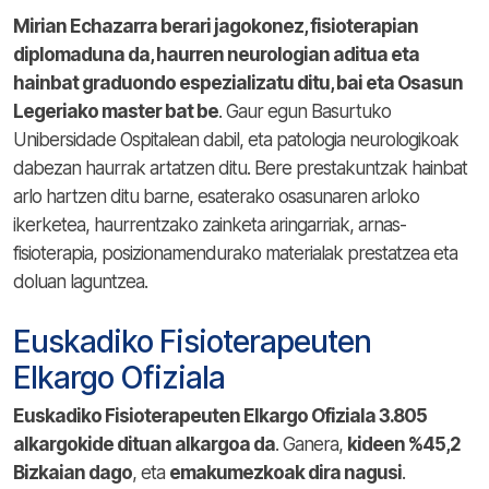
Mirian Echazarra berari jagokonez, fisioterapian
diplomaduna da, haurren neurologian aditua eta
hainbat graduondo espezializatu ditu, bai eta Osasun
Legeriako master bat be
. Gaur egun Basurtuko
Unibersidade Ospitalean dabil, eta patologia neurologikoak
dabezan haurrak artatzen ditu. Bere prestakuntzak hainbat
arlo hartzen ditu barne, esaterako osasunaren arloko
ikerketea, haurrentzako zainketa aringarriak, arnas-
fisioterapia, posizionamendurako materialak prestatzea eta
doluan laguntzea.
Euskadiko Fisioterapeuten
Elkargo Ofiziala
Euskadiko Fisioterapeuten Elkargo Ofiziala 3.805
alkargokide dituan alkargoa da
. Ganera,
kideen %45,2
Bizkaian dago
, eta
emakumezkoak dira nagusi
.