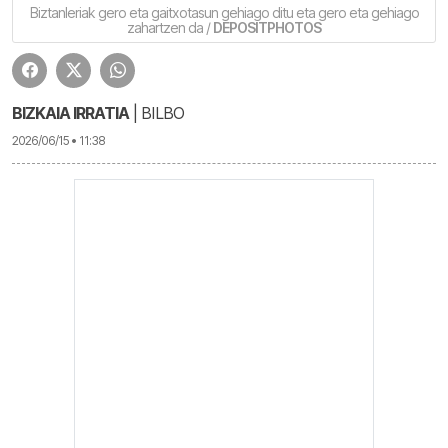
Biztanleriak gero eta gaitxotasun gehiago ditu eta gero eta gehiago
zahartzen da /
DEPOSITPHOTOS
BIZKAIA IRRATIA
| BILBO
2026/06/15 • 11:38