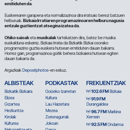
emitiduten da
.
Euskerearen garapena eta normalizazinoa dira irratsaio berezi batzuen
helburuak.
Bizkaia Irratiaren programazinoaren helburu nagusia
entzule guztientzat atsegina izatea da
.
Ohiko saioak
eta
musikalak
tartekatzen dira, batez be musika
euskalduna eskeiniz. Bizkaia Irratia da Bizkaitik Bizkai osorako
programazino guztia euskera hutsean emitiduten dauan bakarra.
Horrez gain, programazinoa goitik behera bizkaiera hutsean egiten
dauan bakarra da.
Argazkiak
Depositphotos
-en eskuz.
ALBISTEAK
PODKASTAK
FREKUENTZIAK
Bizkaitik Bizkaira
Goizeko Izarretan
102.6 FM
Bizkaia
Elizea
Kultura
91.9 FM
Gizartea
Lau Haizetara
Durangaldea
Hezkuntza
Mezea
96.7 FM
Markina
Kirolak
Zorionagurrak
Xemein
Kulturea
Jokoan
92.5 FM
Ondarroa
Nekazaritza eta
Garoa