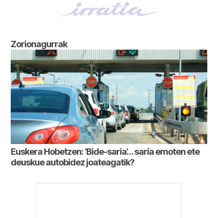
Zorionagurrak
Euskera Hobetzen: ‘Bide-saria’… saria emoten ete
deuskue autobidez joateagatik?