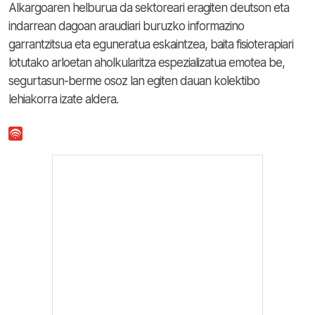
Alkargoaren helburua da sektoreari eragiten deutson eta
indarrean dagoan araudiari buruzko informazino
garrantzitsua eta eguneratua eskaintzea, baita fisioterapiari
lotutako arloetan aholkularitza espezializatua emotea be,
segurtasun-berme osoz lan egiten dauan kolektibo
lehiakorra izate aldera.