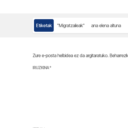
Etiketak
"Migratzaileak"
ana elena altuna
Zure e-posta helbidea ez da argitaratuko.
Beharrez
IRUZKINA
*