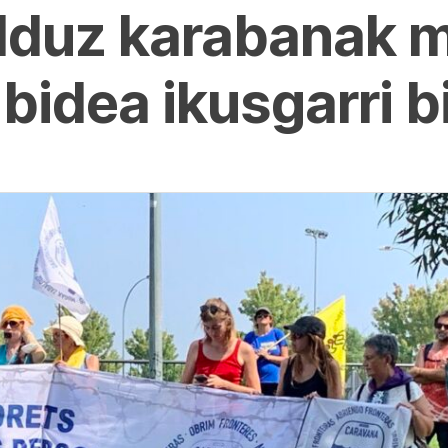
duz karabanak mi
bidea ikusgarri b