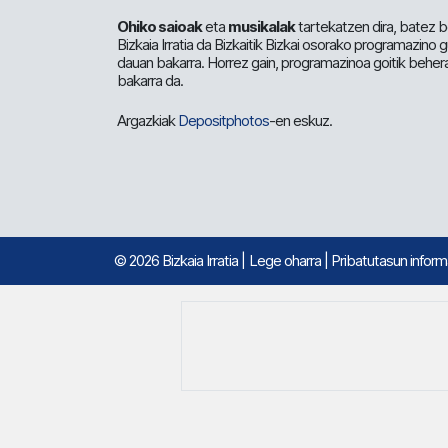
Ohiko saioak
eta
musikalak
tartekatzen dira, batez b
Bizkaia Irratia da Bizkaitik Bizkai osorako programazino
dauan bakarra. Horrez gain, programazinoa goitik beher
bakarra da.
Argazkiak
Depositphotos
-en eskuz.
© 2026 Bizkaia Irratia
|
Lege oharra
|
Pribatutasun infor