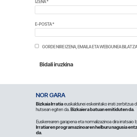
IZENA
*
E-POSTA
*
GORDE NIRE IZENA, EMAILA ETA WEBGUNEA BILA
NOR GARA
Bizkaia Irratia
euskaldunei eskeinitako irrati zerbitzua
hutsean egiten da.
Bizkaiera batuan emitiduten da
.
Euskerearen garapena eta normalizazinoa dira irratsaio 
Irratiaren programazinoaren helburu nagusia entz
da
.