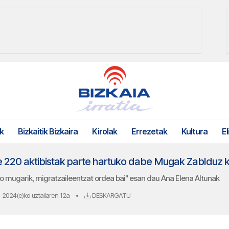
k
Bizkaitik Bizkaira
Kirolak
Errezetak
Kultura
El
rte 220 aktibistak parte hartuko dabe Mugak Zablduz
o mugarik, migratzaileentzat ordea bai" esan dau Ana Elena Altunak
2024(e)ko uztailaren 12a
•
DESKARGATU