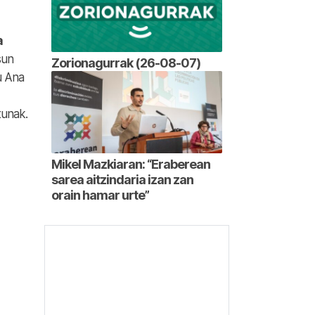
a
sun
Zorionagurrak (26-08-07)
u Ana
tunak.
Mikel Mazkiaran: “Eraberean
sarea aitzindaria izan zan
orain hamar urte”