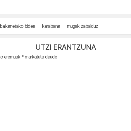
balkanetako bidea
karabana
mugak zabalduz
UTZI ERANTZUNA
ko eremuak
*
markatuta daude