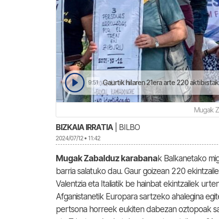
Gaurtik hilaren 21era arte 220 aktibist
9:51
Mugak Z
BIZKAIA IRRATIA
| BILBO
2024/07/12 • 11:42
Mugak Zabalduz karabana
k Balkanetako mig
barria salatuko dau. Gaur goizean 220 ekintzaile
Valentzia eta Italiatik be hainbat ekintzailek urt
Afganistanetik Europara sartzeko ahalegina egi
pertsona horreek eukiten dabezan oztopoak s