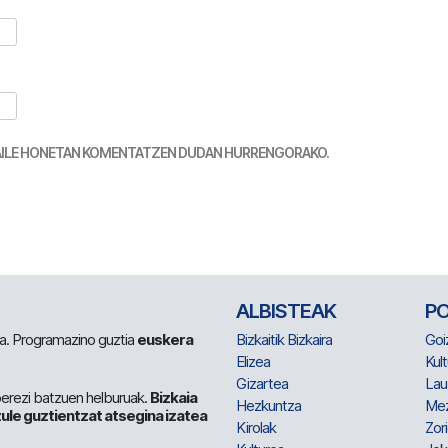
TZAILE HONETAN KOMENTATZEN DUDAN HURRENGORAKO.
ALBISTEAK
P
 da. Programazino guztia
euskera
Bizkaitik Bizkaira
Goi
Elizea
Kult
Gizartea
Lau
berezi batzuen helburuak.
Bizkaia
Hezkuntza
Me
ule guztientzat atsegina izatea
Kirolak
Zor