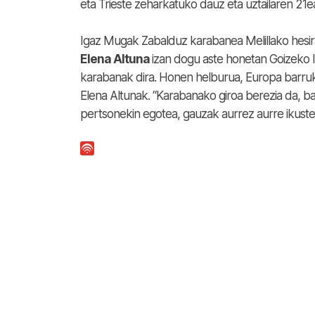
eta Trieste zeharkatuko dauz eta uztailaren 21e
Igaz Mugak Zabalduz karabanea Melillako hesi
Elena Altuna
izan dogu aste honetan Goizeko I
karabanak dira. Honen helburua, Europa barruk
Elena Altunak. “Karabanako giroa berezia da, b
pertsonekin egotea, gauzak aurrez aurre ikuste