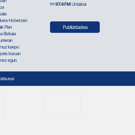
oan
97.4 FM
Urdaibai
oa
sala
kera Hobetzen
ik Plan
Publizidadea
a Bizkaia
urrieran
muz kanpo
pela buruan
nez egun
ratia.eus