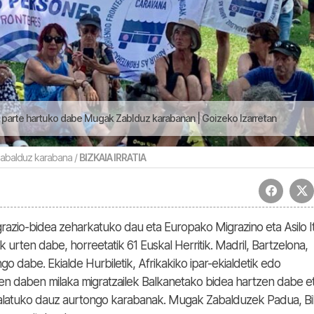
ak parte hartuko dabe Mugak Zablduz karabanan | Goizeko Izarretan
abalduz karabana /
BIZKAIA IRRATIA
razio-bidea zeharkatuko dau eta Europako Migrazino eta Asilo I
k urten dabe, horreetatik 61 Euskal Herritik. Madril, Bartzelona,
engo dabe. Ekialde Hurbiletik, Afrikakiko ipar-ekialdetik edo
ten daben milaka migratzailek Balkanetako bidea hartzen dabe e
alatuko dauz aurtongo karabanak. Mugak Zabalduzek Padua, Bi