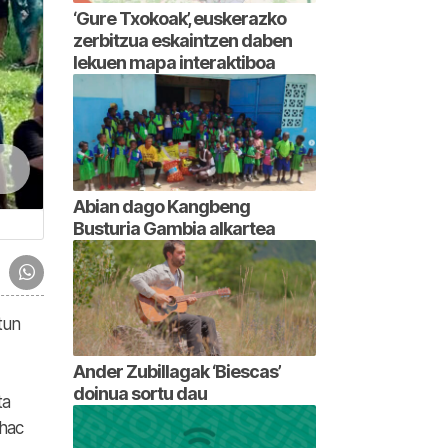
‘Gure Txokoak’, euskerazko
zerbitzua eskaintzen daben
lekuen mapa interaktiboa
Abian dago Kangbeng
Busturia Gambia alkartea
tun
Ander Zubillagak ‘Biescas’
doinua sortu dau
ta
hac