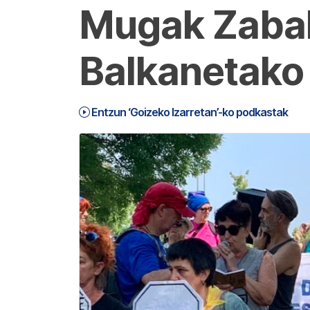
Mugak Zabal
Balkanetako 
Entzun ‘Goizeko Izarretan’-ko podkastak