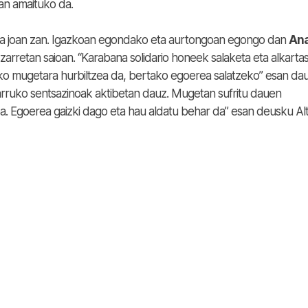
an amaituko da.
ra joan zan. Igazkoan egondako eta aurtongoan egongo dan
An
zarretan saioan. “Karabana solidario honeek salaketa eta alkarta
o mugetara hurbiltzea da, bertako egoerea salatzeko” esan da
arruko sentsazinoak aktibetan dauz. Mugetan sufritu dauen
a. Egoerea gaizki dago eta hau aldatu behar da” esan deusku Al