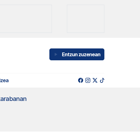
Entzun zuzenean
izea
 karabanan