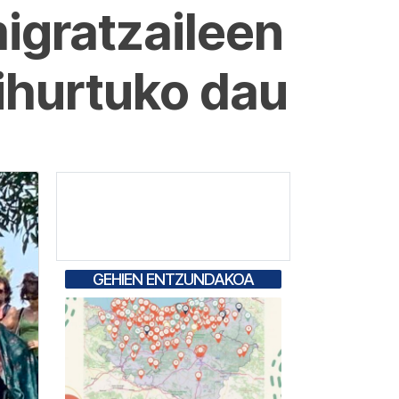
gratzaileen
ihurtuko dau
GEHIEN ENTZUNDAKOA