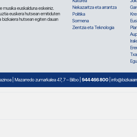
Kulturea
Jok
Nekazaritza eta arrantza
Gar
e musika euskalduna eskeiniz.
 guztia euskera hutsean emitiduten
Politika
Kre
a bizkaiera hutsean egiten dauan
Sormena
Eus
Zientzia eta Teknologia
Plan
Aup
Irak
Ere
Txa
Egu
mazinoa
| Mazarredo zumarkalea 47, 7 – Bilbo |
944 466 800
| info@bizkaiair