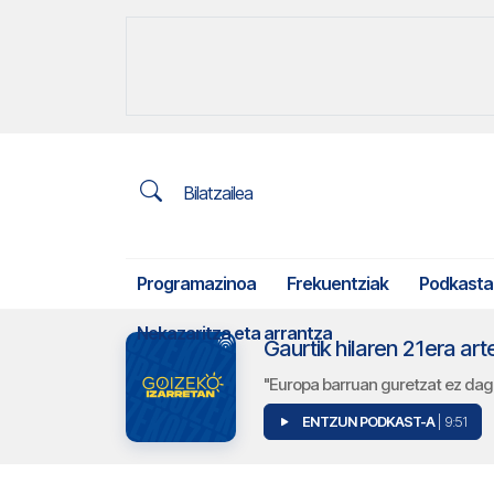
Bilatzailea
Programazinoa
Frekuentziak
Podkasta
Nekazaritza eta arrantza
Gaurtik hilaren 21era a
"Europa barruan guretzat ez dag
ENTZUN PODKAST-A
| 9:51