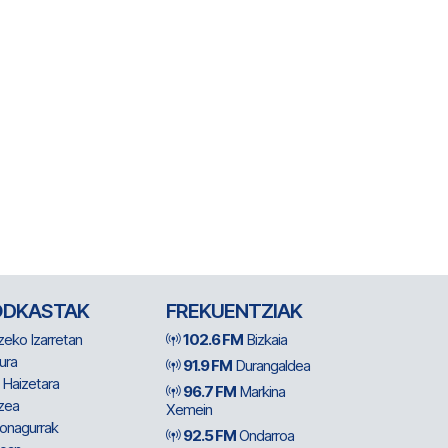
ODKASTAK
FREKUENTZIAK
zeko Izarretan
102.6 FM
Bizkaia
ura
91.9 FM
Durangaldea
 Haizetara
96.7 FM
Markina
zea
Xemein
ionagurrak
92.5 FM
Ondarroa