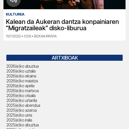
KULTUREA
Kalean da Aukeran dantza konpainiaren
“Migratzaileak” disko-liburua
15/11/2022 • 12:56 • BIZKAIA IRRATIA
ARTXIBOAK
2026(e)ko abuztua
2026(e)ko uztaila
2026(e)ko ekaina
2026(e)ko maiatza
2026(e)ko apirila
2026(e)ko martxoa
2026(e)ko otsaila
2026(e)ko urtarrila
2025(e)ko abendua
2025(e)ko azaroa
2025(e)ko urria
2025(e)ko iraila
2025(e)ko abuztua