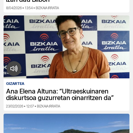
8/04/2026 • 13:54 • BIZKAIA IRRATIA
GIZARTEA
Ana Elena Altuna: “Ultraeskuinaren
diskurtsoa guzurretan oinarritzen da”
23/02/2026 • 12:07 • BIZKAIA IRRATIA