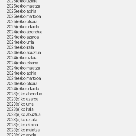
2025(e)ko uztaila
2025(e)ko maiatza
2025(e)ko apirila
2025(e)ko martxoa
2025(e)ko otsaila
2025(e)ko urtarrila
2024(e)ko abendua
2024(e)ko azaroa
2024(e)ko urria
2024(e)ko iraila
2024(e)ko abuztua
2024(e)ko uztaila
2024(e)ko ekaina
2024(e)ko maiatza
2024(e)ko apirila
2024(e)ko martxoa
2024(e)ko otsaila
2024(e)ko urtarrila
2023(e)ko abendua
2023(e)ko azaroa
2023(e)ko urria
2023(e)ko iraila
2023(e)ko abuztua
2023(e)ko uztaila
2023(e)ko ekaina
2023(e)ko maiatza
2023(e)ko apirila