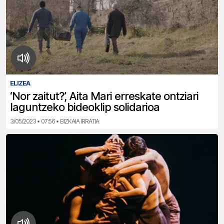
ELIZEA
‘Nor zaitut?’, Aita Mari erreskate ontziari
laguntzeko bideoklip solidarioa
3/05/2023 • 07:56 • BIZKAIA IRRATIA