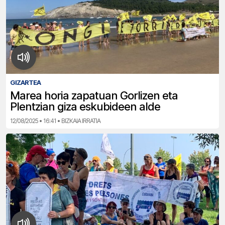
GIZARTEA
Marea horia zapatuan Gorlizen eta
Plentzian giza eskubideen alde
12/08/2025 • 16:41 • BIZKAIA IRRATIA