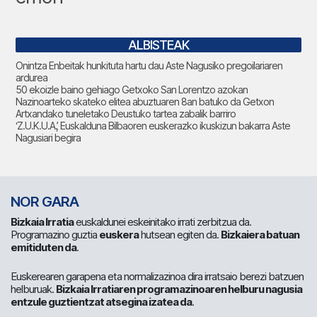
ALBISTEAK
Onintza Enbeitak hunkituta hartu dau Aste Nagusiko pregoilariaren
ardurea
50 ekoizle baino gehiago Getxoko San Lorentzo azokan
Nazinoarteko skateko elitea abuztuaren 8an batuko da Getxon
Artxandako tuneletako Deustuko tartea zabalik barriro
‘Z.U.K.U.A.’, Euskalduna Bilbaoren euskerazko ikuskizun bakarra Aste
Nagusiari begira
NOR GARA
Bizkaia Irratia
euskaldunei eskeinitako irrati zerbitzua da.
Programazino guztia
euskera
hutsean egiten da.
Bizkaiera batuan
emitiduten da
.
Euskerearen garapena eta normalizazinoa dira irratsaio berezi batzuen
helburuak.
Bizkaia Irratiaren programazinoaren helburu nagusia
entzule guztientzat atsegina izatea da
.