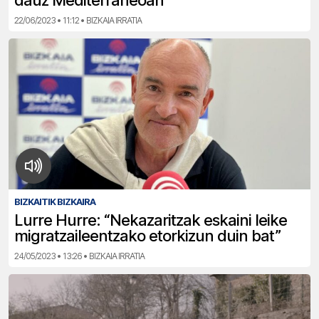
dauz Mediterraneoan
22/06/2023 • 11:12 • BIZKAIA IRRATIA
BIZKAITIK BIZKAIRA
Lurre Hurre: “Nekazaritzak eskaini leike
migratzaileentzako etorkizun duin bat”
24/05/2023 • 13:26 • BIZKAIA IRRATIA