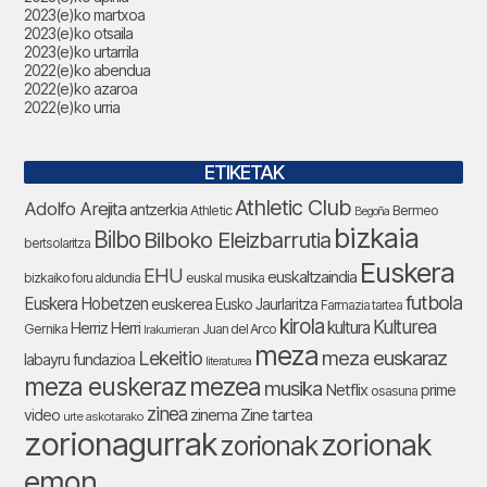
2023(e)ko martxoa
2023(e)ko otsaila
2023(e)ko urtarrila
2022(e)ko abendua
2022(e)ko azaroa
2022(e)ko urria
ETIKETAK
Athletic Club
Adolfo Arejita
antzerkia
Athletic
Bermeo
Begoña
bizkaia
Bilbo
Bilboko Eleizbarrutia
bertsolaritza
Euskera
EHU
euskaltzaindia
bizkaiko foru aldundia
euskal musika
futbola
Euskera Hobetzen
euskerea
Eusko Jaurlaritza
Farmazia tartea
kirola
Kulturea
kultura
Herriz Herri
Gernika
Juan del Arco
Irakurrieran
meza
Lekeitio
meza euskaraz
labayru fundazioa
literaturea
meza euskeraz
mezea
musika
Netflix
prime
osasuna
zinea
zinema
Zine tartea
video
urte askotarako
zorionagurrak
zorionak
zorionak
emon