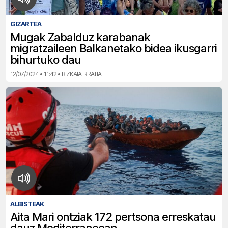
GIZARTEA
Mugak Zabalduz karabanak
migratzaileen Balkanetako bidea ikusgarri
bihurtuko dau
12/07/2024 • 11:42 • BIZKAIA IRRATIA
ALBISTEAK
Aita Mari ontziak 172 pertsona erreskatau