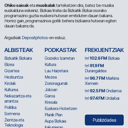
Ohiko saioak
eta
musikalak
tartekatzen dira, batez be musika
euskalduna eskeiniz. Bizkaia Irratia da Bizkaitik Bizkai osorako
programazino guztia euskera hutsean emitiduten dauan bakarra.
Horrez gain, programazinoa goitik behera bizkaiera hutsean egiten
dauan bakarra da.
Argazkiak
Depositphotos
-en eskuz.
ALBISTEAK
PODKASTAK
FREKUENTZIAK
Bizkaitik Bizkaira
Goizeko Izarretan
102.6 FM
Bizkaia
Elizea
Kultura
91.9 FM
Gizartea
Lau Haizetara
Durangaldea
Hezkuntza
Mezea
96.7 FM
Markina
Kirolak
Zorionagurrak
Xemein
Kulturea
Jokoan
92.5 FM
Ondarroa
Nekazaritza eta
Garoa
97.4 FM
Urdaibai
arrantza
Kresala
Politika
Euskera Hobetzen
Sormena
Planik Plan
Zientzia eta
Publizidadea
Aupa Bizkaia
Teknologia
Irakurrieran