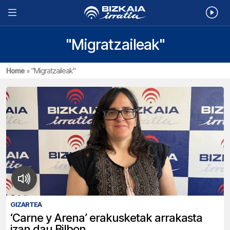
"Migratzaileak"
Home
»
"Migratzaileak"
GIZARTEA
‘Carne y Arena’ erakusketak arrakasta
izan dau Bilbon