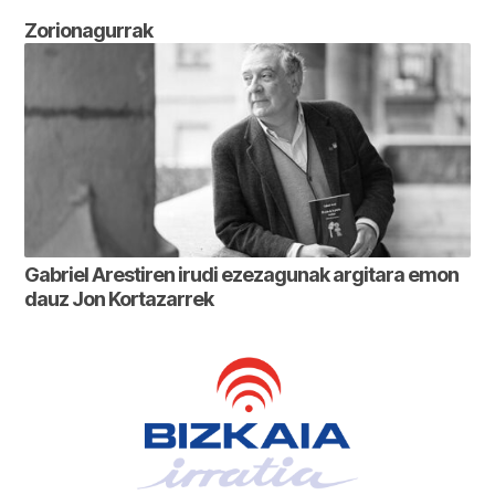
Zorionagurrak
Gabriel Arestiren irudi ezezagunak argitara emon
dauz Jon Kortazarrek