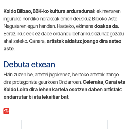
Koldo Bilbao, BBK-ko kultura arduraduna
k ekimenaren
inguruko nondiko norakoak emon deuskuz Bilboko Aste
Nagusiaren egun handian. Hasteko, ekimena
doakoa da
.
Beraz, ikusleek ez dabe ordaindu behar ikuskizunaz gozatu
ahal izateko. Gainera,
artistak aldatuz joango dira astez
aste
.
Debuta etxean
Hain zuzen be, artistei jagokenez, bertoko artistak izango
dira protagonista gaurkoan Ondarroan.
Celeraka, Garai eta
Koldo Loira dira lehen kartela osotzen daben artistak:
ondarrutar bi eta lekeitiar bat
.