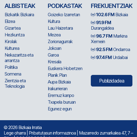
ALBISTEAK
PODKASTAK
FREKUENTZIAK
Bizkaitik Bizkaira
Goizeko Izarretan
102.6 FM
Bizkaia
Elizea
Kultura
91.9 FM
Gizartea
Lau Haizetara
Durangaldea
Hezkuntza
Mezea
96.7 FM
Markina
Kirolak
Zorionagurrak
Xemein
Kulturea
Jokoan
92.5 FM
Ondarroa
Nekazaritza eta
Garoa
97.4 FM
Urdaibai
arrantza
Kresala
Politika
Euskera Hobetzen
Sormena
Planik Plan
Zientzia eta
Publizidadea
Aupa Bizkaia
Teknologia
Irakurrieran
Eremuz kanpo
Txapela buruan
Egunez egun
© 2026 Bizkaia Irratia
Lege oharra
|
Pribatutasun informazinoa
| Mazarredo zumarkalea 47, 7 –