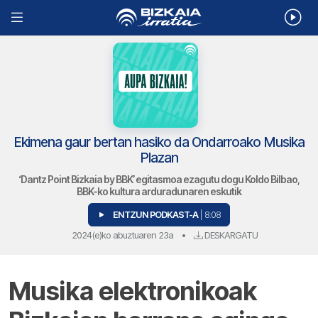
Ekimena gaur bertan hasiko da Ondarroako Musika
Plazan
‘Dantz Point Bizkaia by BBK’ egitasmoa ezagutu dogu Koldo Bilbao,
BBK-ko kultura arduradunaren eskutik
ENTZUN PODKAST-A
| 8:08
2024(e)ko abuztuaren 23a
•
DESKARGATU
Musika elektronikoak