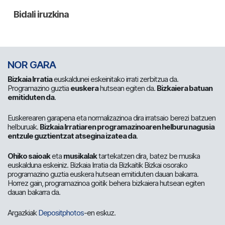
NOR GARA
Bizkaia Irratia
euskaldunei eskeinitako irrati zerbitzua da.
Programazino guztia
euskera
hutsean egiten da.
Bizkaiera batuan
emitiduten da
.
Euskerearen garapena eta normalizazinoa dira irratsaio berezi batzuen
helburuak.
Bizkaia Irratiaren programazinoaren helburu nagusia
entzule guztientzat atsegina izatea da
.
Ohiko saioak
eta
musikalak
tartekatzen dira, batez be musika
euskalduna eskeiniz. Bizkaia Irratia da Bizkaitik Bizkai osorako
programazino guztia euskera hutsean emitiduten dauan bakarra.
Horrez gain, programazinoa goitik behera bizkaiera hutsean egiten
dauan bakarra da.
Argazkiak
Depositphotos
-en eskuz.