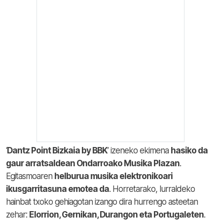
‘
Dantz Point Bizkaia by BBK
’ izeneko ekimena
hasiko da
gaur arratsaldean Ondarroako Musika Plazan
.
Egitasmoaren
helburua musika elektronikoari
ikusgarritasuna emotea da
. Horretarako, lurraldeko
hainbat txoko gehiagotan izango dira hurrengo asteetan
zehar:
Elorrion, Gernikan, Durangon eta Portugaleten
.