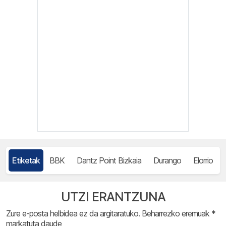
Etiketak
BBK
Dantz Point Bizkaia
Durango
Elorrio
UTZI ERANTZUNA
Zure e-posta helbidea ez da argitaratuko.
Beharrezko eremuak
*
markatuta daude