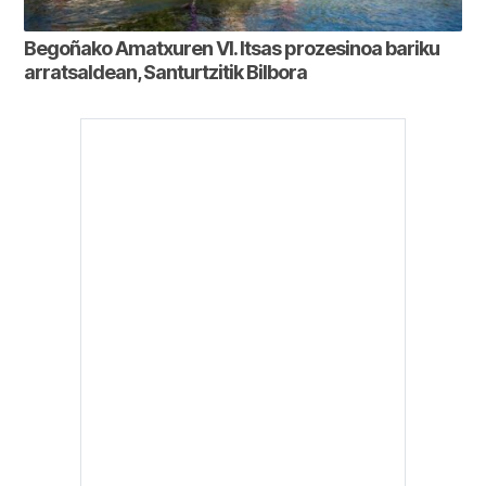
Begoñako Amatxuren VI. Itsas prozesinoa bariku
arratsaldean, Santurtzitik Bilbora