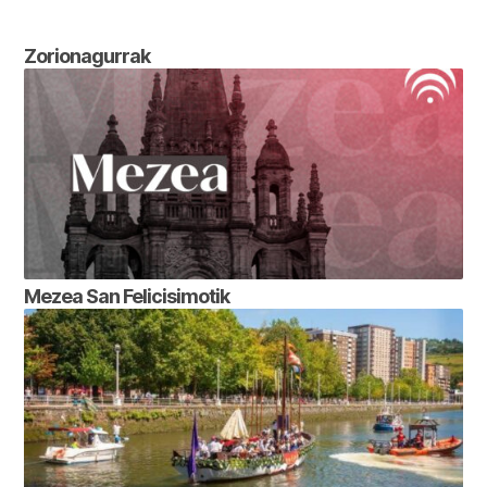
Zorionagurrak
Mezea San Felicisimotik