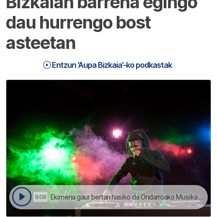
Bizkaian barrena egingo
dau hurrengo bost
asteetan
Entzun ‘Aupa Bizkaia’-ko podkastak
Ekimena gaur bertan hasiko da Ondarroako Musika Plazan | Aupa Bizkaia
8:08