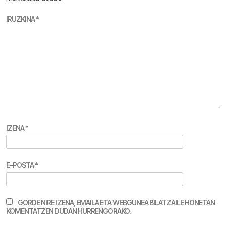
IRUZKINA
*
IZENA
*
E-POSTA
*
GORDE NIRE IZENA, EMAILA ETA WEBGUNEA BILATZAILE HONETAN
KOMENTATZEN DUDAN HURRENGORAKO.