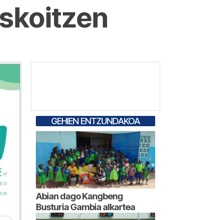
skoitzen
GEHIEN ENTZUNDAKOA
Abian dago Kangbeng
Busturia Gambia alkartea