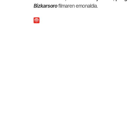
Bizkarsoro
filmaren emonaldia.