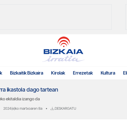
k
Bizkaitik Bizkaira
Kirolak
Errezetak
Kultura
El
a ikastola dago tartean
teko ekitaldia izango da
2024(e)ko martxoaren 8a
•
DESKARGATU