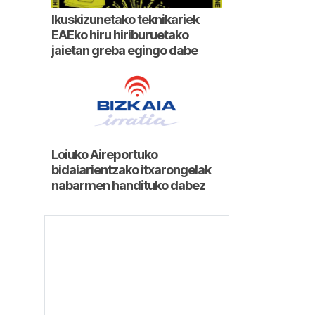
Ikuskizunetako teknikariek
EAEko hiru hiriburuetako
jaietan greba egingo dabe
Loiuko Aireportuko
bidaiarientzako itxarongelak
nabarmen handituko dabez