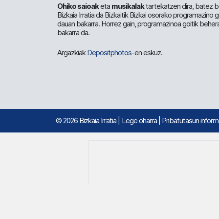
Ohiko saioak
eta
musikalak
tartekatzen dira, batez b
Bizkaia Irratia da Bizkaitik Bizkai osorako programazino
dauan bakarra. Horrez gain, programazinoa goitik beher
bakarra da.
Argazkiak
Depositphotos
-en eskuz.
© 2026 Bizkaia Irratia
|
Lege oharra
|
Pribatutasun infor