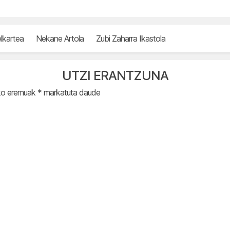
elkartea
Nekane Artola
Zubi Zaharra Ikastola
UTZI ERANTZUNA
ko eremuak
*
markatuta daude