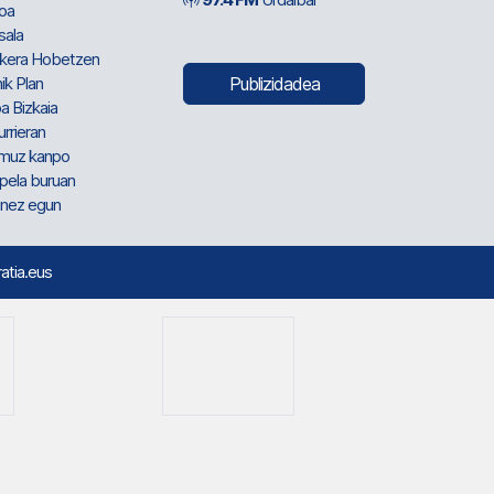
oa
sala
kera Hobetzen
ik Plan
Publizidadea
a Bizkaia
urrieran
muz kanpo
pela buruan
nez egun
ratia.eus