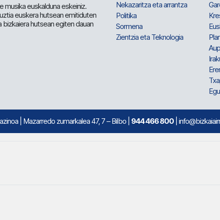
Nekazaritza eta arrantza
Gar
e musika euskalduna eskeiniz.
 guztia euskera hutsean emitiduten
Politika
Kre
a bizkaiera hutsean egiten dauan
Sormena
Eus
Zientzia eta Teknologia
Plan
Aup
Irak
Ere
Txa
Egu
mazinoa
| Mazarredo zumarkalea 47, 7 – Bilbo |
944 466 800
| info@bizkaiair