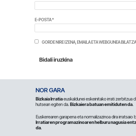
E-POSTA
*
GORDE NIRE IZENA, EMAILA ETA WEBGUNEA BILA
NOR GARA
Bizkaia Irratia
euskaldunei eskeinitako irrati zerbitzua
hutsean egiten da.
Bizkaiera batuan emitiduten da
.
Euskerearen garapena eta normalizazinoa dira irratsaio 
Irratiaren programazinoaren helburu nagusia entz
da
.