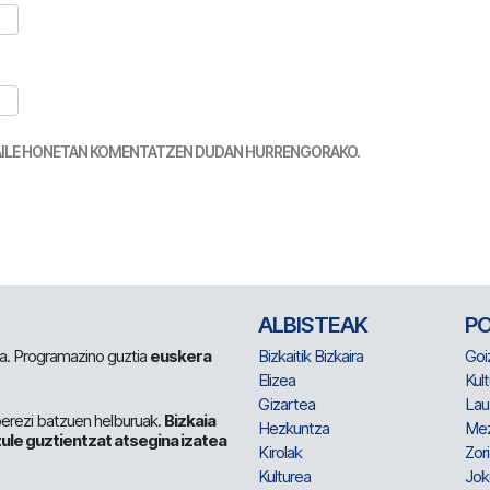
TZAILE HONETAN KOMENTATZEN DUDAN HURRENGORAKO.
ALBISTEAK
P
 da. Programazino guztia
euskera
Bizkaitik Bizkaira
Goi
Elizea
Kult
Gizartea
Lau
berezi batzuen helburuak.
Bizkaia
Hezkuntza
Me
ule guztientzat atsegina izatea
Kirolak
Zor
Kulturea
Jok