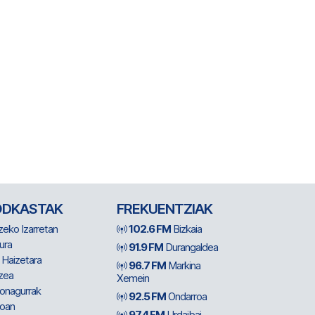
ODKASTAK
FREKUENTZIAK
zeko Izarretan
102.6 FM
Bizkaia
ura
91.9 FM
Durangaldea
 Haizetara
96.7 FM
Markina
zea
Xemein
ionagurrak
92.5 FM
Ondarroa
oan
97.4 FM
Urdaibai