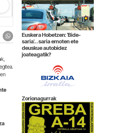
Euskera Hobetzen: ‘Bide-
saria’… saria emoten ete
deuskue autobidez
joateagatik?
a
k,
egitea.
len
nte
Zorionagurrak
za