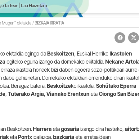
o tartean | Lau Haizetara
 Mugan" ekitaldia /
BIZKAIA IRRATIA
o ekitaldia egingo da
Beskoitzen
, Euskal Herriko
Ikastolen
tza
egiteko eguna izango da domekako ekitaldia.
Nekane Artol
raza ikastola honeek bizi daben egoera sozio-politikoari aurre 
n dabe gehienetan. Domekako ekitaldian omenduko diran ikasto
olea. Beragaz batera,
Beskoitze
ko ikastola,
Sohütako Eperra
lde
,
Tuterako Argia
,
Vianako Erentxun
eta
Oiongo San Bize
kan Beskoitzen.
Harrera
eta
gosaria
izango dira hasteko,
aitort
riak
eta
Pontx
pailazoa,
bazkaria
eta arratsaldean