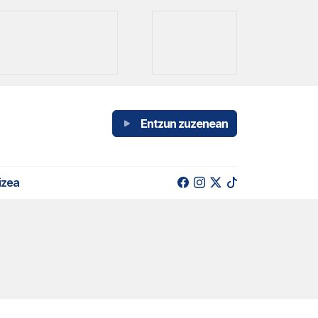
Entzun zuzenean
izea