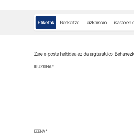
Etiketak
Beskoitze
bizkarsoro
ikastolen 
Zure e-posta helbidea ez da argitaratuko.
Beharrez
IRUZKINA
*
IZENA
*