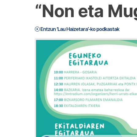
“Non eta Mu
Entzun ‘Lau Haizetara’-ko podkastak