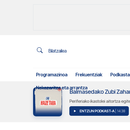
Bilatzailea
Programazinoa
Frekuentziak
Podkasta
Nekazaritza eta arrantza
Balmasedako Zubi Zaharr
Periferiako ikastolei aitortza egi
ENTZUN PODKAST-A
| 14:38