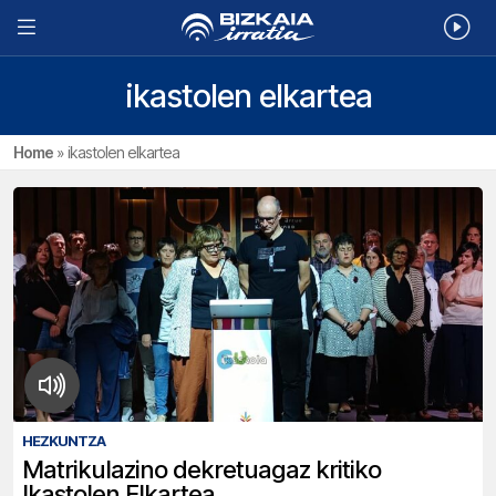
ikastolen elkartea
Home
»
ikastolen elkartea
HEZKUNTZA
Matrikulazino dekretuagaz kritiko
Ikastolen Elkartea