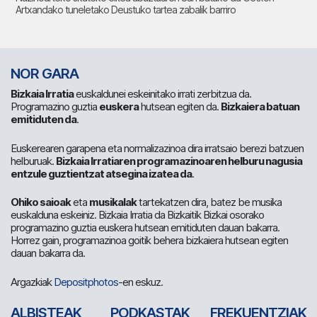
Artxandako tuneletako Deustuko tartea zabalik barriro
NOR GARA
Bizkaia Irratia
euskaldunei eskeinitako irrati zerbitzua da.
Programazino guztia
euskera
hutsean egiten da.
Bizkaiera batuan
emitiduten da
.
Euskerearen garapena eta normalizazinoa dira irratsaio berezi batzuen
helburuak.
Bizkaia Irratiaren programazinoaren helburu nagusia
entzule guztientzat atsegina izatea da
.
Ohiko saioak
eta
musikalak
tartekatzen dira, batez be musika
euskalduna eskeiniz. Bizkaia Irratia da Bizkaitik Bizkai osorako
programazino guztia euskera hutsean emitiduten dauan bakarra.
Horrez gain, programazinoa goitik behera bizkaiera hutsean egiten
dauan bakarra da.
Argazkiak
Depositphotos
-en eskuz.
ALBISTEAK
PODKASTAK
FREKUENTZIAK