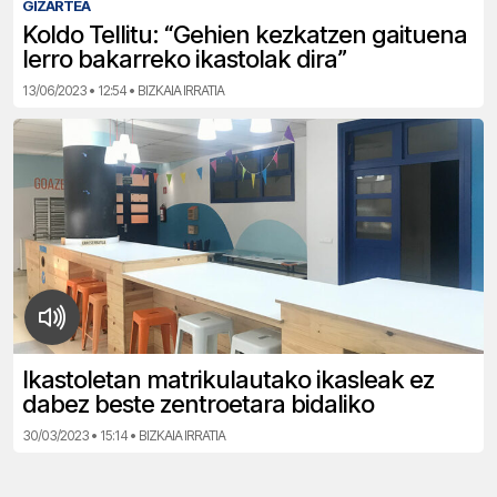
GIZARTEA
Koldo Tellitu: “Gehien kezkatzen gaituena
lerro bakarreko ikastolak dira”
13/06/2023 • 12:54 • BIZKAIA IRRATIA
Ikastoletan matrikulautako ikasleak ez
dabez beste zentroetara bidaliko
30/03/2023 • 15:14 • BIZKAIA IRRATIA