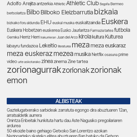
Athletic Club
Adolfo Arejita
antzerkia
Athletic
Bermeo
Begoña
bizkaia
Bilbo
Bilboko Eleizbarrutia
bertsolaritza
Euskera
EHU
euskaltzaindia
bizkaiko foru aldundia
euskal musika
futbola
Euskera Hobetzen
euskerea
Eusko Jaurlaritza
Farmazia tartea
kirola
Kulturea
kultura
Herriz Herri
Gernika
Juan del Arco
Irakurrieran
meza
Lekeitio
meza euskaraz
labayru fundazioa
literaturea
meza euskeraz
mezea
musika
Netflix
prime
osasuna
zinea
zinema
Zine tartea
video
urte askotarako
zorionagurrak
zorionak
zorionak
emon
ALBISTEAK
Gaztelugatxerako sarbideak zarratuta egongo dira abuztuaren 12an,
arratsaldetik aurrera
Onintza Enbeitak hunkituta hartu dau Aste Nagusiko pregoilariaren
ardurea
50 ekoizle baino gehiago Getxoko San Lorentzo azokan
Nazinoarteko skateko elitea abuztuaren 8an batuko da Getxon