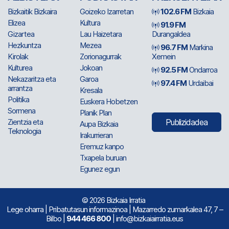
Bizkaitik Bizkaira
Goizeko Izarretan
102.6 FM
Bizkaia
Elizea
Kultura
91.9 FM
Gizartea
Lau Haizetara
Durangaldea
Hezkuntza
Mezea
96.7 FM
Markina
Kirolak
Zorionagurrak
Xemein
Kulturea
Jokoan
92.5 FM
Ondarroa
Nekazaritza eta
Garoa
97.4 FM
Urdaibai
arrantza
Kresala
Politika
Euskera Hobetzen
Sormena
Planik Plan
Zientzia eta
Publizidadea
Aupa Bizkaia
Teknologia
Irakurrieran
Eremuz kanpo
Txapela buruan
Egunez egun
© 2026 Bizkaia Irratia
Lege oharra
|
Pribatutasun informazinoa
| Mazarredo zumarkalea 47, 7 –
Bilbo |
944 466 800
| info@bizkaiairratia.eus