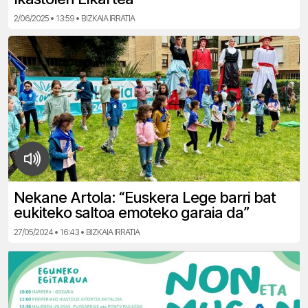
2/06/2025 • 13:59 • BIZKAIA IRRATIA
Nekane Artola: “Euskera Lege barri bat
eukiteko saltoa emoteko garaia da”
27/05/2024 • 16:43 • BIZKAIA IRRATIA