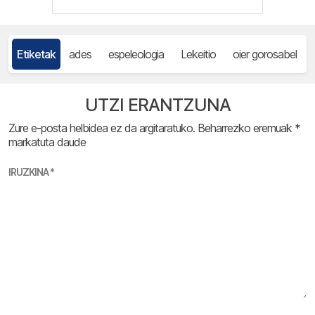
Etiketak
ades
espeleologia
Lekeitio
oier gorosabel
UTZI ERANTZUNA
Zure e-posta helbidea ez da argitaratuko.
Beharrezko eremuak
*
markatuta daude
IRUZKINA
*