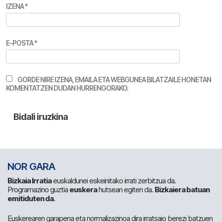
IZENA
*
E-POSTA
*
GORDE NIRE IZENA, EMAILA ETA WEBGUNEA BILATZAILE HONETAN
KOMENTATZEN DUDAN HURRENGORAKO.
NOR GARA
Bizkaia Irratia
euskaldunei eskeinitako irrati zerbitzua da.
Programazino guztia
euskera
hutsean egiten da.
Bizkaiera batuan
emitiduten da
.
Euskerearen garapena eta normalizazinoa dira irratsaio berezi batzuen