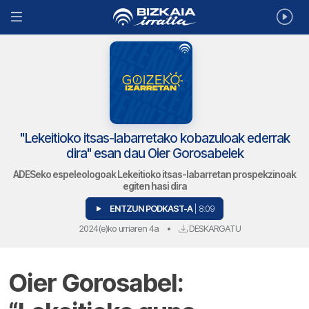
"Lekeitioko itsas-labarretako kobazuloak ederrak
dira" esan dau Oier Gorosabelek
ADESeko espeleologoak Lekeitioko itsas-labarretan prospekzinoak
egiten hasi dira
ENTZUN PODKAST-A
| 8:09
2024(e)ko urriaren 4a
•
DESKARGATU
Oier Gorosabel: