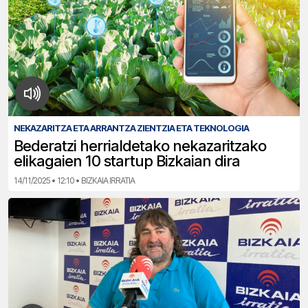
NEKAZARITZA ETA ARRANTZA ZIENTZIA ETA TEKNOLOGIA
Bederatzi herrialdetako nekazaritzako
elikagaien 10 startup Bizkaian dira
14/11/2025 • 12:10 • BIZKAIA IRRATIA