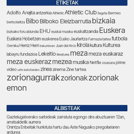
ETIKETAK
Athletic Club
Adolfo Arejita
antzerkia
Athletic
Bermeo
Begoña
bizkaia
Bilbo
Bilboko Eleizbarrutia
bertsolaritza
Euskera
EHU
euskaltzaindia
bizkaiko foru aldundia
euskal musika
futbola
Euskera Hobetzen
euskerea
Eusko Jaurlaritza
Farmazia tartea
kirola
Kulturea
kultura
Herriz Herri
Gernika
Juan del Arco
Irakurrieran
meza
Lekeitio
meza euskaraz
labayru fundazioa
literaturea
meza euskeraz
mezea
musika
Netflix
prime
osasuna
zinea
zinema
Zine tartea
video
urte askotarako
zorionagurrak
zorionak
zorionak
emon
ALBISTEAK
Gaztelugatxerako sarbideak zarratuta egongo dira abuztuaren 12an,
arratsaldetik aurrera
Onintza Enbeitak hunkituta hartu dau Aste Nagusiko pregoilariaren
ardurea