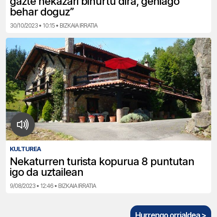
gazte nekazari bihurtu dira, gehiago
behar doguz”
30/10/2023 • 10:15 • BIZKAIA IRRATIA
KULTUREA
Nekaturren turista kopurua 8 puntutan
igo da uztailean
9/08/2023 • 12:46 • BIZKAIA IRRATIA
Hurrengo orrialdea >