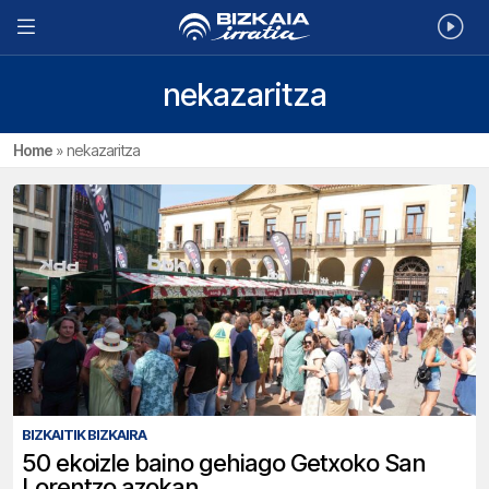
nekazaritza
Home
»
nekazaritza
BIZKAITIK BIZKAIRA
50 ekoizle baino gehiago Getxoko San
Lorentzo azokan