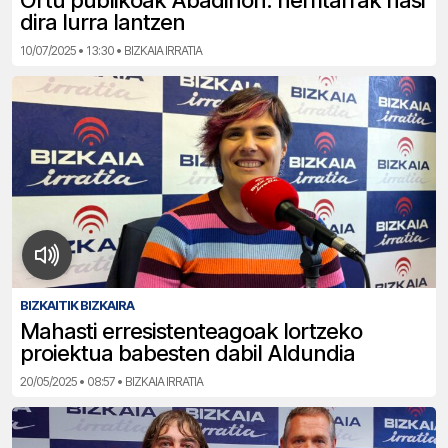
Ortu publikoak Abadiñon: herritarrak hasi
dira lurra lantzen
10/07/2025 • 13:30 • BIZKAIA IRRATIA
BIZKAITIK BIZKAIRA
Mahasti erresistenteagoak lortzeko
proiektua babesten dabil Aldundia
20/05/2025 • 08:57 • BIZKAIA IRRATIA