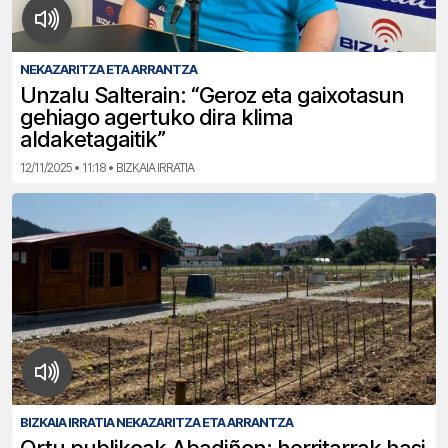
NEKAZARITZA ETA ARRANTZA
Unzalu Salterain: “Geroz eta gaixotasun
gehiago agertuko dira klima
aldaketagaitik”
12/11/2025 • 11:18 • BIZKAIA IRRATIA
BIZKAIA IRRATIA NEKAZARITZA ETA ARRANTZA