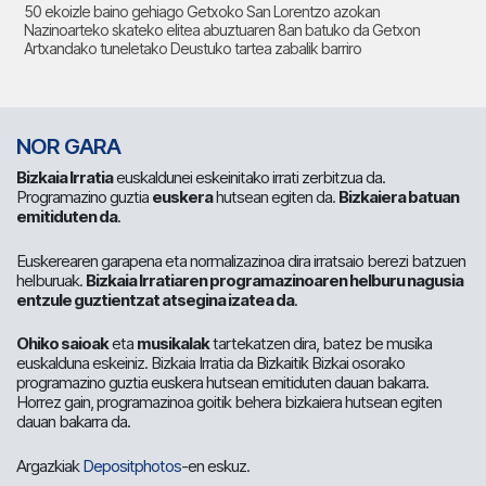
50 ekoizle baino gehiago Getxoko San Lorentzo azokan
Nazinoarteko skateko elitea abuztuaren 8an batuko da Getxon
Artxandako tuneletako Deustuko tartea zabalik barriro
NOR GARA
Bizkaia Irratia
euskaldunei eskeinitako irrati zerbitzua da.
Programazino guztia
euskera
hutsean egiten da.
Bizkaiera batuan
emitiduten da
.
Euskerearen garapena eta normalizazinoa dira irratsaio berezi batzuen
helburuak.
Bizkaia Irratiaren programazinoaren helburu nagusia
entzule guztientzat atsegina izatea da
.
Ohiko saioak
eta
musikalak
tartekatzen dira, batez be musika
euskalduna eskeiniz. Bizkaia Irratia da Bizkaitik Bizkai osorako
programazino guztia euskera hutsean emitiduten dauan bakarra.
Horrez gain, programazinoa goitik behera bizkaiera hutsean egiten
dauan bakarra da.
Argazkiak
Depositphotos
-en eskuz.