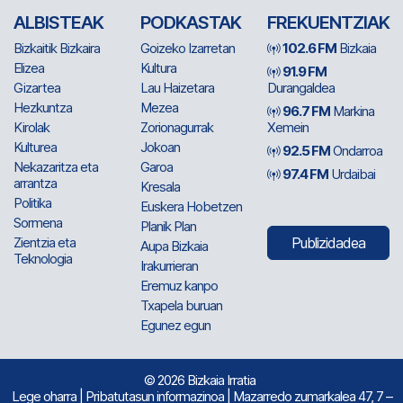
ALBISTEAK
PODKASTAK
FREKUENTZIAK
Bizkaitik Bizkaira
Goizeko Izarretan
102.6 FM
Bizkaia
Elizea
Kultura
91.9 FM
Gizartea
Lau Haizetara
Durangaldea
Hezkuntza
Mezea
96.7 FM
Markina
Kirolak
Zorionagurrak
Xemein
Kulturea
Jokoan
92.5 FM
Ondarroa
Nekazaritza eta
Garoa
97.4 FM
Urdaibai
arrantza
Kresala
Politika
Euskera Hobetzen
Sormena
Planik Plan
Zientzia eta
Publizidadea
Aupa Bizkaia
Teknologia
Irakurrieran
Eremuz kanpo
Txapela buruan
Egunez egun
© 2026 Bizkaia Irratia
Lege oharra
|
Pribatutasun informazinoa
| Mazarredo zumarkalea 47, 7 –