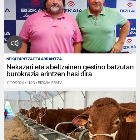
NEKAZARITZA ETA ARRANTZA
Nekazari eta abeltzainen gestino batzutan
burokrazia arintzen hasi dira
11/09/2024 • 11:23 • BIZKAIA IRRATIA