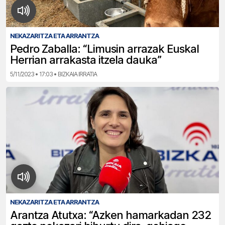
NEKAZARITZA ETA ARRANTZA
Pedro Zaballa: “Limusin arrazak Euskal
Herrian arrakasta itzela dauka”
5/11/2023 • 17:03 • BIZKAIA IRRATIA
NEKAZARITZA ETA ARRANTZA
Arantza Atutxa: “Azken hamarkadan 232