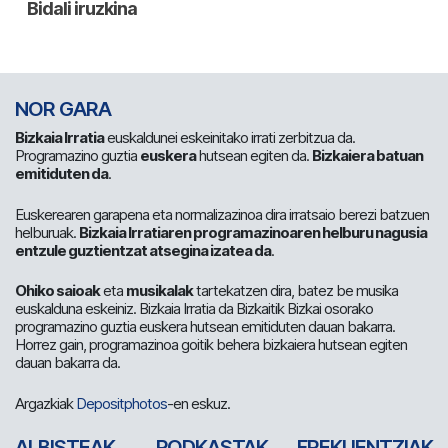
NOR GARA
Bizkaia Irratia
euskaldunei eskeinitako irrati zerbitzua da.
Programazino guztia
euskera
hutsean egiten da.
Bizkaiera batuan
emitiduten da
.
Euskerearen garapena eta normalizazinoa dira irratsaio berezi batzuen
helburuak.
Bizkaia Irratiaren programazinoaren helburu nagusia
entzule guztientzat atsegina izatea da
.
Ohiko saioak
eta
musikalak
tartekatzen dira, batez be musika
euskalduna eskeiniz. Bizkaia Irratia da Bizkaitik Bizkai osorako
programazino guztia euskera hutsean emitiduten dauan bakarra.
Horrez gain, programazinoa goitik behera bizkaiera hutsean egiten
dauan bakarra da.
Argazkiak
Depositphotos
-en eskuz.
ALBISTEAK
PODKASTAK
FREKUENTZIAK