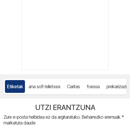
Etiketak
ana sofi telletxea
Caritas
foessa
prekarizazin
UTZI ERANTZUNA
Zure e-posta helbidea ez da argitaratuko.
Beharrezko eremuak
*
markatuta daude