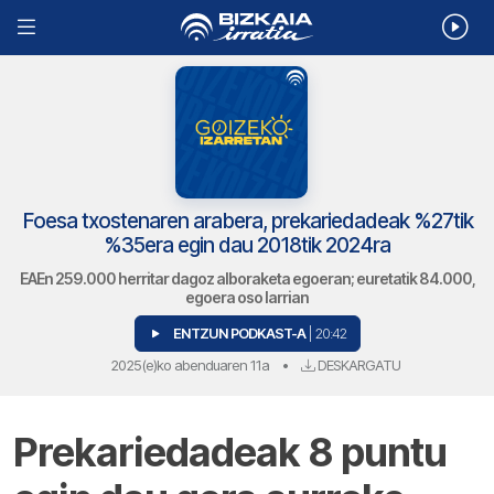
Foesa txostenaren arabera, prekariedadeak %27tik
%35era egin dau 2018tik 2024ra
EAEn 259.000 herritar dagoz alboraketa egoeran; euretatik 84.000,
egoera oso larrian
ENTZUN PODKAST-A
| 20:42
2025(e)ko abenduaren 11a
•
DESKARGATU
Prekariedadeak 8 puntu