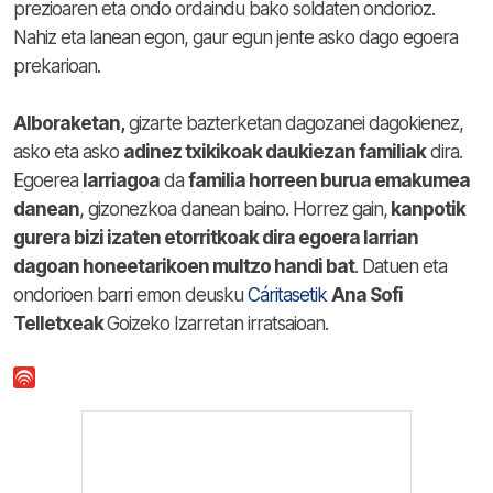
prezioaren eta ondo ordaindu bako soldaten ondorioz.
Nahiz eta lanean egon, gaur egun jente asko dago egoera
prekarioan.
Alboraketan,
gizarte bazterketan dagozanei dagokienez,
asko eta asko
adinez txikikoak daukiezan familiak
dira.
Egoerea
larriagoa
da
familia horreen burua emakumea
danean
, gizonezkoa danean baino. Horrez gain,
kanpotik
gurera bizi izaten etorritkoak dira egoera larrian
dagoan honeetarikoen multzo handi bat
. Datuen eta
ondorioen barri emon deusku
Cáritasetik
Ana Sofi
Telletxeak
Goizeko Izarretan irratsaioan.