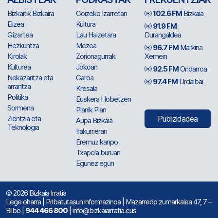
Bizkaitik Bizkaira
Goizeko Izarretan
102.6 FM
Bizkaia
Elizea
Kultura
91.9 FM
Gizartea
Lau Haizetara
Durangaldea
Hezkuntza
Mezea
96.7 FM
Markina
Kirolak
Zorionagurrak
Xemein
Kulturea
Jokoan
92.5 FM
Ondarroa
Nekazaritza eta
Garoa
97.4 FM
Urdaibai
arrantza
Kresala
Politika
Euskera Hobetzen
Sormena
Planik Plan
Zientzia eta
Publizidadea
Aupa Bizkaia
Teknologia
Irakurrieran
Eremuz kanpo
Txapela buruan
Egunez egun
© 2026 Bizkaia Irratia
Lege oharra
|
Pribatutasun informazinoa
| Mazarredo zumarkalea 47, 7 –
Bilbo |
944 466 800
| info@bizkaiairratia.eus