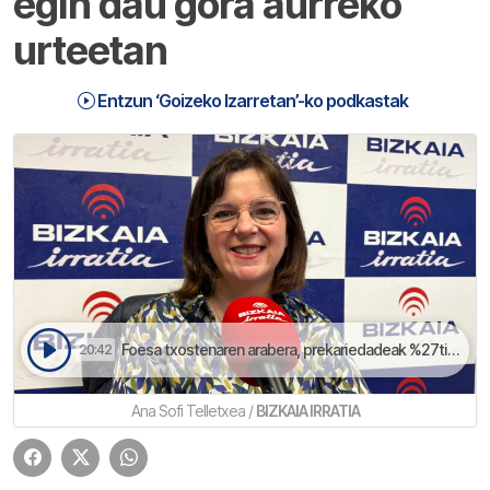
egin dau gora aurreko
urteetan
Entzun ‘Goizeko Izarretan’-ko podkastak
Foesa txostenaren arabera, prekariedadeak %27tik %35era egin dau 2018tik 2024ra | Goizeko Izarretan
20:42
Ana Sofi Telletxea /
BIZKAIA IRRATIA