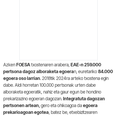
Azken
FOESA
txostenaren arabera,
EAE-n 259.000
pertsona dagoz alboraketa egoera
n, euretariko
84.000
egoera oso larrian
. 2018tik 2024ra arteko txostena egin
dabe. Aldi horretan 100.000 pertsonak urten dabe
alboraketa egoeratik, nahiz eta gaur egun be hondino
prekarizazino egoeran dagozan.
Integratuta dagozan
pertsonen artean,
gero eta ohikoagoa da
egoera
prekarioagoan egotea
, batez be, etxebizitzearen