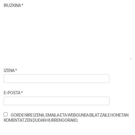
IRUZKINA
*
IZENA
*
E-POSTA
*
GORDE NIRE IZENA, EMAILA ETA WEBGUNEA BILATZAILE HONETAN
KOMENTATZEN DUDAN HURRENGORAKO.