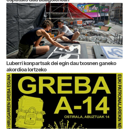
Luberri konpartsak dei egin dau txosnen ganeko
akordioa lortzeko