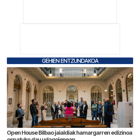
GEHIEN ENTZUNDAKOA
Open House Bilbao jaialdiak hamargarren edizinoa
ospatuko dau udagoienean