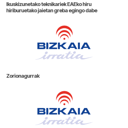
Ikuskizunetako teknikariek EAEko hiru
hiriburuetako jaietan greba egingo dabe
Zorionagurrak