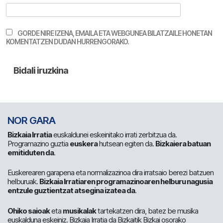
GORDE NIRE IZENA, EMAILA ETA WEBGUNEA BILATZAILE HONETAN
KOMENTATZEN DUDAN HURRENGORAKO.
NOR GARA
Bizkaia Irratia
euskaldunei eskeinitako irrati zerbitzua da.
Programazino guztia
euskera
hutsean egiten da.
Bizkaiera batuan
emitiduten da
.
Euskerearen garapena eta normalizazinoa dira irratsaio berezi batzuen
helburuak.
Bizkaia Irratiaren programazinoaren helburu nagusia
entzule guztientzat atsegina izatea da
.
Ohiko saioak
eta
musikalak
tartekatzen dira, batez be musika
euskalduna eskeiniz. Bizkaia Irratia da Bizkaitik Bizkai osorako