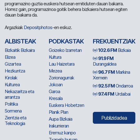
programazino guztia euskera hutsean emitiduten dauan bakarra.
Horrez gain, programazinoa goitik behera bizkaiera hutsean egiten
dauan bakarra da.
Argazkiak
Depositphotos
-en eskuz.
ALBISTEAK
PODKASTAK
FREKUENTZIAK
Bizkaitik Bizkaira
Goizeko Izarretan
102.6 FM
Bizkaia
Elizea
Kultura
91.9 FM
Gizartea
Lau Haizetara
Durangaldea
Hezkuntza
Mezea
96.7 FM
Markina
Kirolak
Zorionagurrak
Xemein
Kulturea
Jokoan
92.5 FM
Ondarroa
Nekazaritza eta
Garoa
97.4 FM
Urdaibai
arrantza
Kresala
Politika
Euskera Hobetzen
Sormena
Planik Plan
Zientzia eta
Publizidadea
Aupa Bizkaia
Teknologia
Irakurrieran
Eremuz kanpo
Txapela buruan