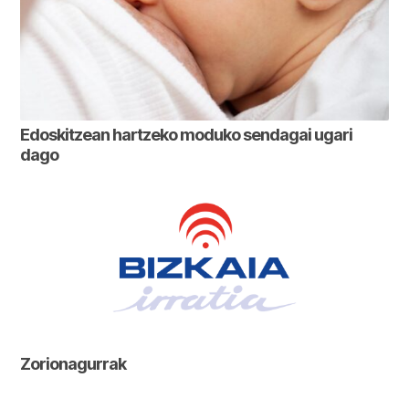
Edoskitzean hartzeko moduko sendagai ugari
dago
Zorionagurrak