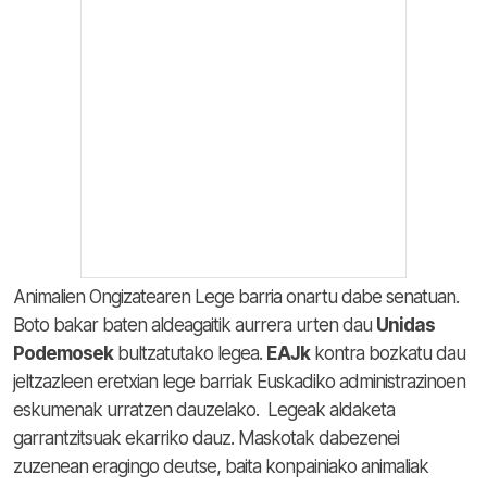
Animalien Ongizatearen Lege barria onartu dabe senatuan.
Boto bakar baten aldeagaitik aurrera urten dau
Unidas
Podemosek
bultzatutako legea.
EAJk
kontra bozkatu dau
jeltzazleen eretxian lege barriak Euskadiko administrazinoen
eskumenak urratzen dauzelako.
Legeak aldaketa
garrantzitsuak ekarriko dauz. Maskotak dabezenei
zuzenean eragingo deutse, baita konpainiako animaliak