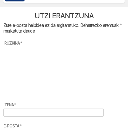
UTZI ERANTZUNA
Zure e-posta helbidea ez da argitaratuko.
Beharrezko eremuak
*
markatuta daude
IRUZKINA
*
IZENA
*
E-POSTA
*