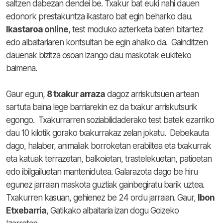
saltzen dabezan dendei be. Txakur bat euki nahi dauen
edonork prestakuntza ikastaro bat egin beharko dau.
Ikastaroa online
, test moduko azterketa baten bitartez
edo albaitariaren kontsultan be egin ahalko da. Gainditzen
dauenak bizitza osoan izango dau maskotak eukiteko
baimena.
Gaur egun,
8 txakur arraza
dagoz arriskutsuen artean
sartuta baina lege barriarekin ez da txakur arriskutsurik
egongo. Txakurrarren soziabilidaderako test batek ezarriko
dau 10 kilotik gorako txakurrakaz zelan jokatu.
Debekauta
dago, halaber, animaliak borroketan erabiltea eta txakurrak
eta katuak terrazetan, balkoietan, trastelekuetan, patioetan
edo ibilgailuetan mantenidutea. Galarazota dago be hiru
egunez jarraian maskota guztiak gainbegiratu barik uztea.
Txakurren kasuan, gehienez be 24 ordu jarraian.
Gaur,
Ibon
Etxebarria
, Gatikako albaitaria izan dogu Goizeko