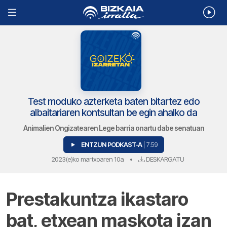
Test moduko azterketa baten bitartez edo
albaitariaren kontsultan be egin ahalko da
Animalien Ongizatearen Lege barria onartu dabe senatuan
ENTZUN PODKAST-A
| 7:59
2023(e)ko martxoaren 10a
•
DESKARGATU
Prestakuntza ikastaro
bat, etxean maskota izan