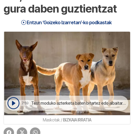
gura daben guztientzat
Entzun ‘Goizeko Izarretan’-ko podkastak
Test moduko azterketa baten bitartez edo albaitariaren kontsultan be egin ahalko da | Goizeko Izarretan
7:59
Maskotak /
BIZKAIA IRRATIA