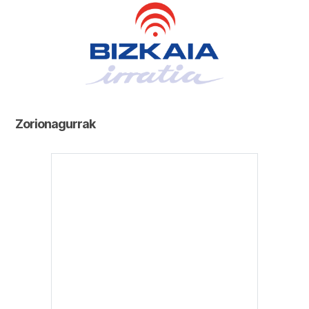
Zorionagurrak