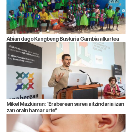
Abian dago Kangbeng Busturia Gambia alkartea
Mikel Mazkiaran: “Eraberean sarea aitzindaria izan
zan orain hamar urte”