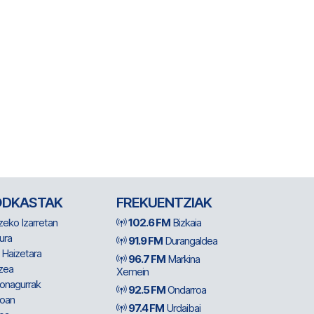
ODKASTAK
FREKUENTZIAK
zeko Izarretan
102.6 FM
Bizkaia
ura
91.9 FM
Durangaldea
 Haizetara
96.7 FM
Markina
zea
Xemein
ionagurrak
92.5 FM
Ondarroa
oan
97.4 FM
Urdaibai