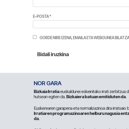
E-POSTA
*
GORDE NIRE IZENA, EMAILA ETA WEBGUNEA BILA
NOR GARA
Bizkaia Irratia
euskaldunei eskeinitako irrati zerbitzua
hutsean egiten da.
Bizkaiera batuan emitiduten da
.
Euskerearen garapena eta normalizazinoa dira irratsaio 
Irratiaren programazinoaren helburu nagusia entz
da
.