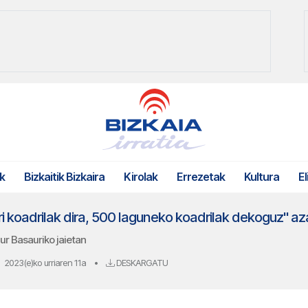
k
Bizkaitik Bizkaira
Kirolak
Errezetak
Kultura
El
ri koadrilak dira, 500 laguneko koadrilak dekoguz" aza
 Basauriko jaietan
2023(e)ko urriaren 11a
•
DESKARGATU