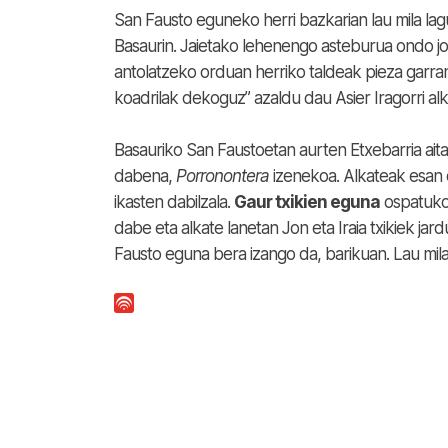
San Fausto eguneko herri bazkarian lau mila lag
Basaurin. Jaietako lehenengo asteburua ondo j
antolatzeko orduan herriko taldeak pieza garrantz
koadrilak dekoguz” azaldu dau Asier Iragorri al
Basauriko San Faustoetan aurten Etxebarria ait
dabena,
Porronontera
izenekoa. Alkateak esan d
ikasten dabilzala.
Gaur txikien eguna
ospatuko 
dabe eta alkate lanetan Jon eta Iraia txikiek ja
Fausto eguna bera izango da, barikuan. Lau mila