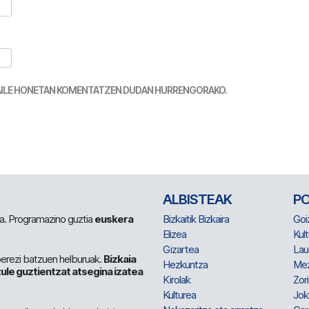
TZAILE HONETAN KOMENTATZEN DUDAN HURRENGORAKO.
ALBISTEAK
P
 da. Programazino guztia
euskera
Bizkaitik Bizkaira
Goi
Elizea
Kult
Gizartea
Lau
berezi batzuen helburuak.
Bizkaia
Hezkuntza
Me
ule guztientzat atsegina izatea
Kirolak
Zor
Kulturea
Jok