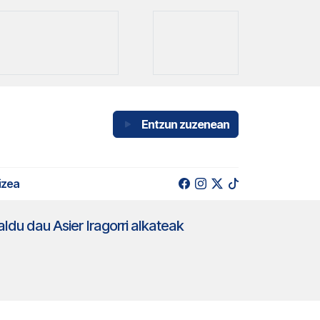
Entzun zuzenean
izea
ldu dau Asier Iragorri alkateak