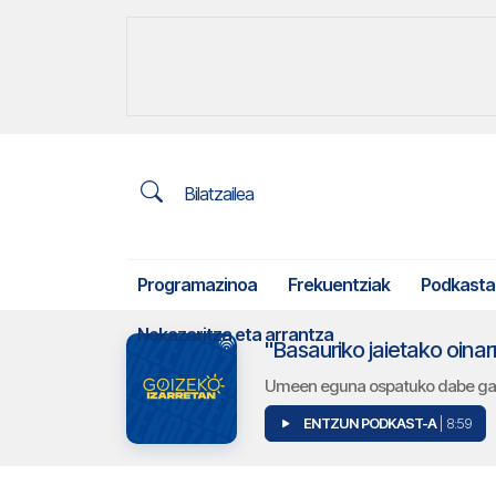
Bilatzailea
Programazinoa
Frekuentziak
Podkasta
Nekazaritza eta arrantza
"Basauriko jaietako oinar
Umeen eguna ospatuko dabe gaur
ENTZUN PODKAST-A
| 8:59