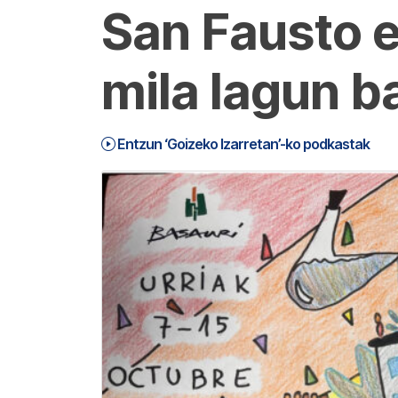
San Fausto e
mila lagun b
Entzun ‘Goizeko Izarretan’-ko podkastak