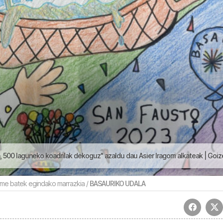
500 laguneko koadrilak dekoguz" azaldu dau Asier Iragorri alkateak | Goizeko Izarre
ume batek egindako marrazkia /
BASAURIKO UDALA