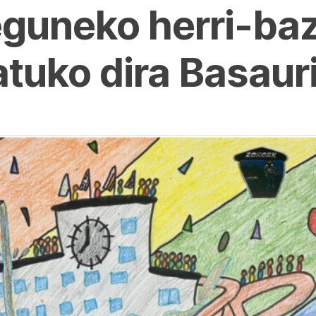
guneko herri-baz
atuko dira Basaur