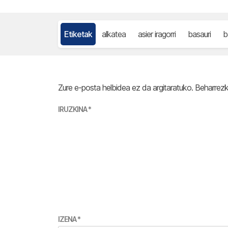
Etiketak
alkatea
asier iragorri
basauri
b
Zure e-posta helbidea ez da argitaratuko.
Beharrez
IRUZKINA
*
IZENA
*