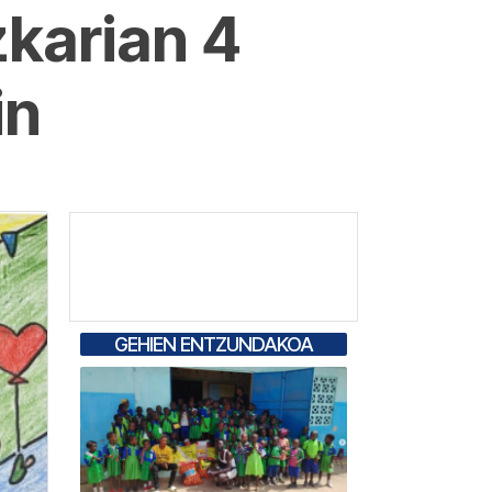
karian 4
in
GEHIEN ENTZUNDAKOA