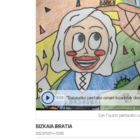
"Basauriko jaietako oinarri koadrilak dira, 
8:59
San Fausto jaietarako 
BIZKAIA IRRATIA
2023/10/11 • 10:55