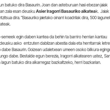
un batuko dira Basaurin. Joan dan asteburuan hasi ebezan jaiak
oan zala esan deusku
Asier Iragorri Basauriko alkatea
k. Jaiak
itsua dira. “Basauriko jaietako oinarri koadrilak dira, 500 lagun
kateak.
a-semeek egin daben kantea da behin ta barriro herrian kantau
eusku asko entzuten dabilzan abestia dala eta herritarrak letre
dabe Basaurin. Goizean udaletxean umeen osoko bilkura eging
rdungo dabe. Bestalde egun berezia, Iragorri alkatearen ustez, Sa
 lagun batuko dira alkarregaz bazkaltzeko, herri bazkarian.