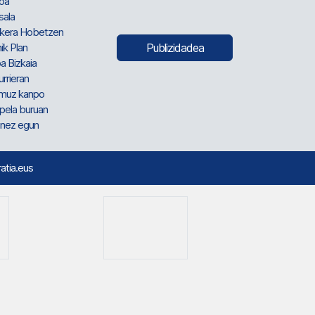
oa
sala
kera Hobetzen
ik Plan
Publizidadea
a Bizkaia
urrieran
muz kanpo
pela buruan
nez egun
ratia.eus