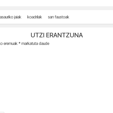
asauriko jaiak
koadrilak
san faustoak
UTZI ERANTZUNA
ko eremuak
*
markatuta daude