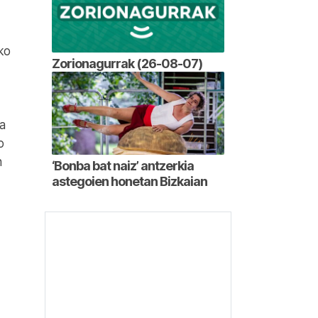
eko
Zorionagurrak (26-08-07)
a
o
n
‘Bonba bat naiz’ antzerkia
astegoien honetan Bizkaian