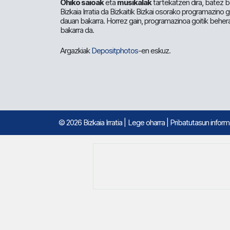
Ohiko saioak
eta
musikalak
tartekatzen dira, batez b
Bizkaia Irratia da Bizkaitik Bizkai osorako programazino
dauan bakarra. Horrez gain, programazinoa goitik beher
bakarra da.
Argazkiak
Depositphotos
-en eskuz.
© 2026 Bizkaia Irratia
|
Lege oharra
|
Pribatutasun infor