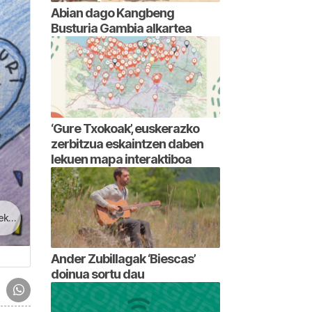
Abian dago Kangbeng
Busturia Gambia alkartea
‘Gure Txokoak’, euskerazko
zerbitzua eskaintzen daben
lekuen mapa interaktiboa
tan
Ander Zubillagak ‘Biescas’
doinua sortu dau