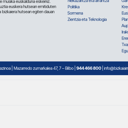
Nekazaritza eta arrantza
Gar
e musika euskalduna eskeiniz.
 guztia euskera hutsean emitiduten
Politika
Kre
a bizkaiera hutsean egiten dauan
Sormena
Eus
Zientzia eta Teknologia
Plan
Aup
Irak
Ere
Txa
Egu
mazinoa
| Mazarredo zumarkalea 47, 7 – Bilbo |
944 466 800
| info@bizkaiair