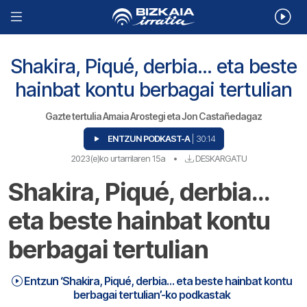
Shakira, Piqué, derbia... eta beste
hainbat kontu berbagai tertulian
Gazte tertulia Amaia Arostegi eta Jon Castañedagaz
ENTZUN PODKAST-A
| 30:14
2023(e)ko urtarrilaren 15a
•
DESKARGATU
Shakira, Piqué, derbia…
eta beste hainbat kontu
berbagai tertulian
Entzun ‘Shakira, Piqué, derbia… eta beste hainbat kontu
berbagai tertulian’-ko podkastak