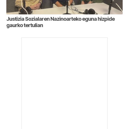
Justizia Sozialaren Nazinoarteko eguna hizpide
gaurko tertulian