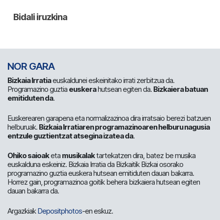
NOR GARA
Bizkaia Irratia
euskaldunei eskeinitako irrati zerbitzua da.
Programazino guztia
euskera
hutsean egiten da.
Bizkaiera batuan
emitiduten da
.
Euskerearen garapena eta normalizazinoa dira irratsaio berezi batzuen
helburuak.
Bizkaia Irratiaren programazinoaren helburu nagusia
entzule guztientzat atsegina izatea da
.
Ohiko saioak
eta
musikalak
tartekatzen dira, batez be musika
euskalduna eskeiniz. Bizkaia Irratia da Bizkaitik Bizkai osorako
programazino guztia euskera hutsean emitiduten dauan bakarra.
Horrez gain, programazinoa goitik behera bizkaiera hutsean egiten
dauan bakarra da.
Argazkiak
Depositphotos
-en eskuz.