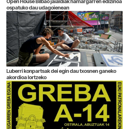
Open House Bilbao jaialdiak hamargarren edizinoa
ospatuko dau udagoienean
Luberri konpartsak dei egin dau txosnen ganeko
akordioa lortzeko