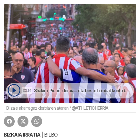
Shakira, Piqué, derbia... eta beste hainbat kontu berbagai tertulian | Shakira, Piqué, derbia… eta beste hainbat kontu berbagai tertulian
30:14
Bi zale akarregaz derbiaren atarian /
@ATHLETICHERRIA
BIZKAIA IRRATIA
| BILBO