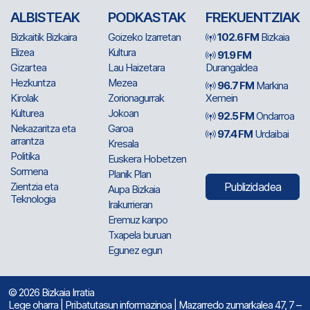
ALBISTEAK
PODKASTAK
FREKUENTZIAK
Bizkaitik Bizkaira
Goizeko Izarretan
102.6 FM
Bizkaia
Elizea
Kultura
91.9 FM
Gizartea
Lau Haizetara
Durangaldea
Hezkuntza
Mezea
96.7 FM
Markina
Kirolak
Zorionagurrak
Xemein
Kulturea
Jokoan
92.5 FM
Ondarroa
Nekazaritza eta
Garoa
97.4 FM
Urdaibai
arrantza
Kresala
Politika
Euskera Hobetzen
Sormena
Planik Plan
Zientzia eta
Publizidadea
Aupa Bizkaia
Teknologia
Irakurrieran
Eremuz kanpo
Txapela buruan
Egunez egun
© 2026 Bizkaia Irratia
Lege oharra
|
Pribatutasun informazinoa
| Mazarredo zumarkalea 47, 7 –