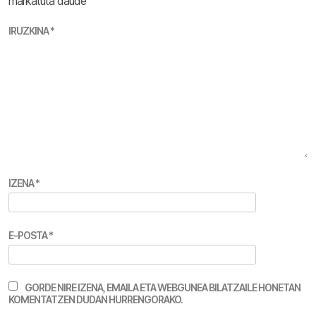
markatuta daude
IRUZKINA
*
IZENA
*
E-POSTA
*
GORDE NIRE IZENA, EMAILA ETA WEBGUNEA BILATZAILE HONETAN
KOMENTATZEN DUDAN HURRENGORAKO.