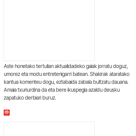
Aste honetako tertulian aktualidadeko gaiak jorratu doguz,
umorez eta modu entretenigarri batean. Shakirak ataratako
kantua komenteu dogu, eztabaida zabala bultzatu dauana.
Amaia txuriurdina da eta bere ikuspegia azaldu deusku
zapatuko derbiari buruz.