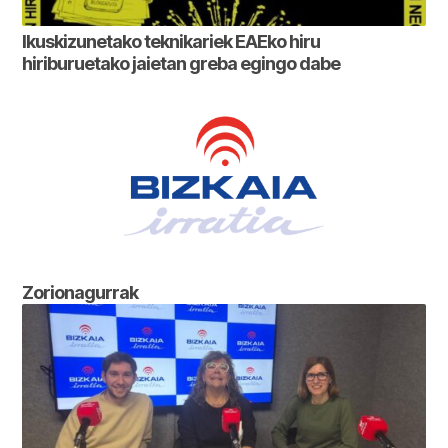
Ikuskizunetako teknikariek EAEko hiru
hiriburuetako jaietan greba egingo dabe
Zorionagurrak