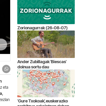
Zorionagurrak (26-08-07)
Ander Zubillagak ‘Biescas’
doinua sortu dau
n
z eta
a,
zezlan
‘Gure Txokoak’, euskerazko