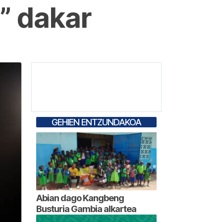
” dakar
GEHIEN ENTZUNDAKOA
Abian dago Kangbeng
Busturia Gambia alkartea