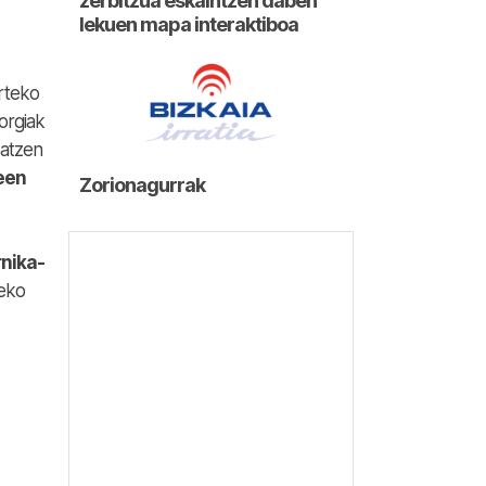
zerbitzua eskaintzen daben
lekuen mapa interaktiboa
rteko
orgiak
patzen
een
Zorionagurrak
rnika-
eko