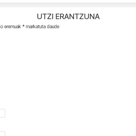
UTZI ERANTZUNA
ko eremuak
*
markatuta daude