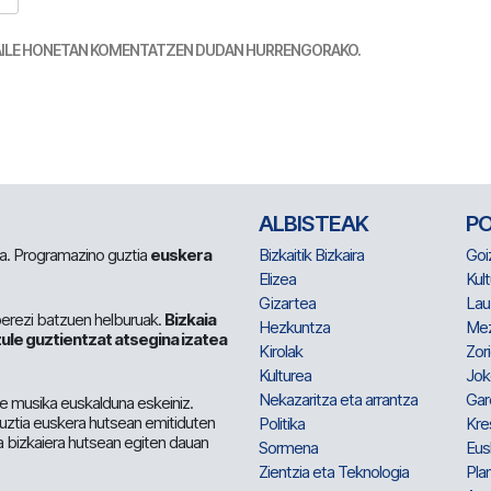
TZAILE HONETAN KOMENTATZEN DUDAN HURRENGORAKO.
ALBISTEAK
P
 da. Programazino guztia
euskera
Bizkaitik Bizkaira
Goi
Elizea
Kult
Gizartea
Lau
berezi batzuen helburuak.
Bizkaia
Hezkuntza
Me
ule guztientzat atsegina izatea
Kirolak
Zor
Kulturea
Jok
Nekazaritza eta arrantza
Gar
e musika euskalduna eskeiniz.
 guztia euskera hutsean emitiduten
Politika
Kre
a bizkaiera hutsean egiten dauan
Sormena
Eus
Zientzia eta Teknologia
Plan