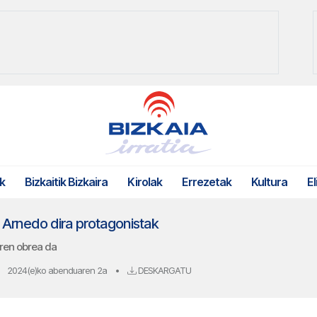
k
Bizkaitik Bizkaira
Kirolak
Errezetak
Kultura
El
 Arnedo dira protagonistak
aren obrea da
2024(e)ko abenduaren 2a
•
DESKARGATU