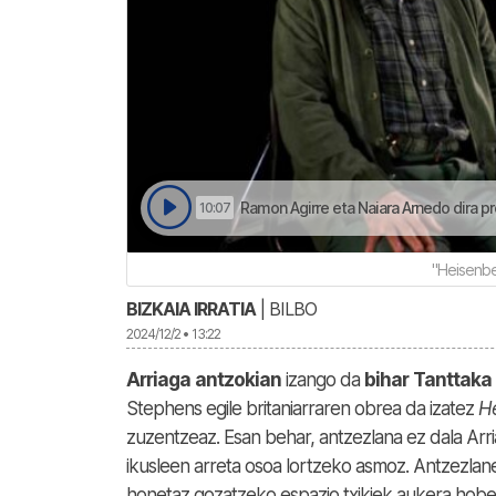
Ramon Agirre eta Naiara Arnedo dira pr
10:07
"Heisenbe
BIZKAIA IRRATIA
| BILBO
2024/12/2 • 13:22
Arriaga
antzokian
izango da
bihar
Tanttaka
Stephens egile britaniarraren obrea da izatez
H
zuzentzeaz. Esan behar, antzezlana ez dala Arri
ikusleen arreta osoa lortzeko asmoz. Antzezlan
honetaz gozatzeko espazio txikiek aukera hob