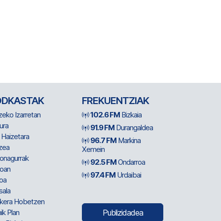
ODKASTAK
FREKUENTZIAK
zeko Izarretan
102.6 FM
Bizkaia
ura
91.9 FM
Durangaldea
 Haizetara
96.7 FM
Markina
zea
Xemein
ionagurrak
92.5 FM
Ondarroa
oan
97.4 FM
Urdaibai
oa
sala
kera Hobetzen
ik Plan
Publizidadea