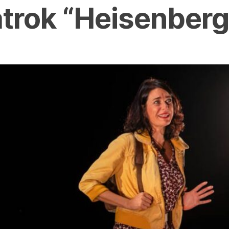
trok “Heisenberg