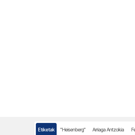
Etiketak
"Heisenberg"
Arriaga Antzokia
F