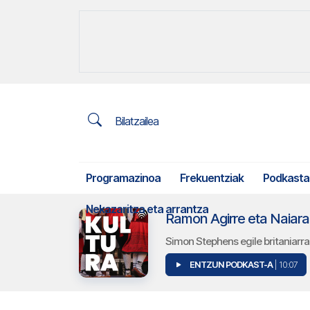
Bilatzailea
Programazinoa
Frekuentziak
Podkasta
Nekazaritza eta arrantza
Ramon Agirre eta Naiara
Simon Stephens egile britaniarr
ENTZUN PODKAST-A
| 10:07