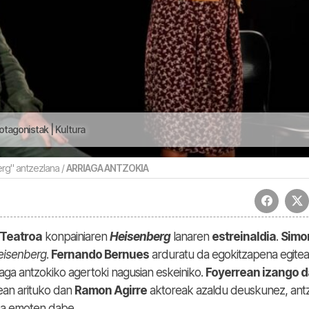
otagonistak | Kultura
rg" antzezlana /
ARRIAGA ANTZOKIA
 Teatroa
konpainiaren
Heisenberg
lanaren
estreinaldia
.
Simo
eisenberg
.
Fernando Bernues
arduratu da egokitzapena egitea
aga antzokiko agertoki nagusian eskeiniko.
Foyerrean izango d
ean arituko dan
Ramon Agirre
aktoreak azaldu deuskunez, ant
ea emoten dabe.