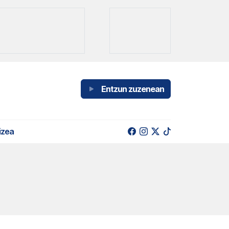
Entzun zuzenean
izea