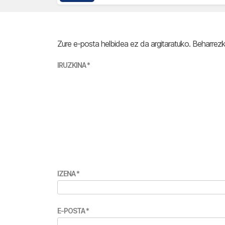
Zure e-posta helbidea ez da argitaratuko.
Beharrez
IRUZKINA
*
IZENA
*
E-POSTA
*