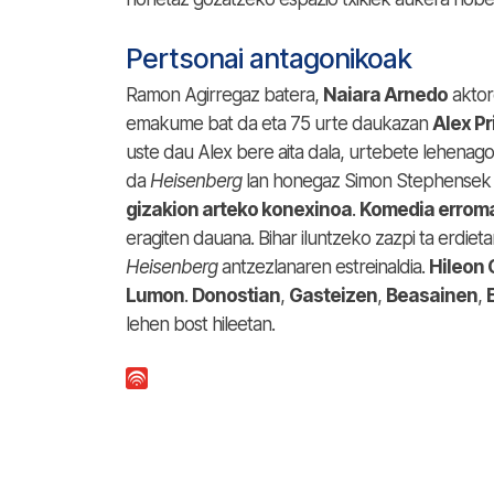
Pertsonai antagonikoak
Ramon Agirregaz batera,
Naiara Arnedo
aktor
emakume bat da eta 75 urte daukazan
Alex Pr
uste dau Alex bere aita dala, urtebete lehenago
da
Heisenberg
lan honegaz Simon Stephensek e
gizakion arteko konexinoa
.
Komedia errom
eragiten dauana. Bihar iluntzeko zazpi ta erdie
Heisenberg
antzezlanaren estreinaldia.
Hileon
Lumon
.
Donostian
,
Gasteizen
,
Beasainen
,
lehen bost hileetan.