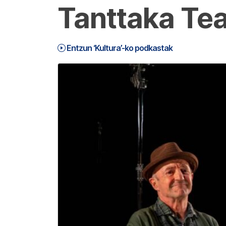
Tanttaka Tea
Entzun ‘Kultura’-ko podkastak