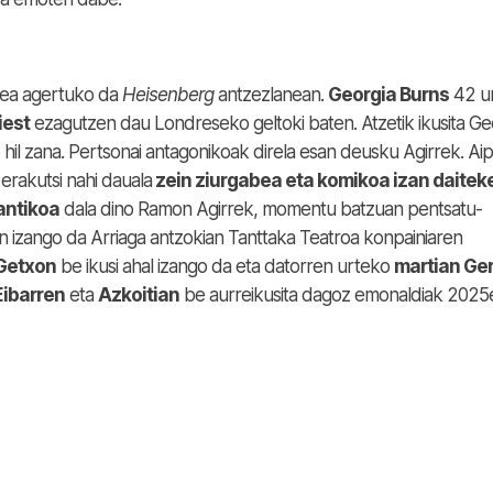
ea agertuko da
Heisenberg
antzezlanean.
Georgia Burns
42 u
iest
ezagutzen dau Londreseko geltoki baten. Atzetik ikusita Ge
 hil zana. Pertsonai antagonikoak direla esan deusku Agirrek. Ai
rakutsi nahi dauala
zein ziurgabea eta komikoa izan daitek
antikoa
dala dino Ramon Agirrek, momentu batzuan pentsatu-
tan izango da Arriaga antzokian Tanttaka Teatroa konpainiaren
 Getxon
be ikusi ahal izango da eta datorren urteko
martian Ge
Eibarren
eta
Azkoitian
be aurreikusita dagoz emonaldiak 2025