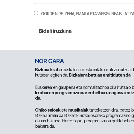
GORDE NIRE IZENA, EMAILA ETA WEBGUNEA BILA
NOR GARA
Bizkaia Irratia
euskaldunei eskeinitako irrati zerbitzua
hutsean egiten da.
Bizkaiera batuan emitiduten da
.
Euskerearen garapena eta normalizazinoa dira irratsaio 
Irratiaren programazinoaren helburu nagusia entz
da
.
Ohiko saioak
eta
musikalak
tartekatzen dira, batez b
Bizkaia Irratia da Bizkaitik Bizkai osorako programazino
dauan bakarra. Horrez gain, programazinoa goitik beher
bakarra da.