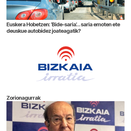
Euskera Hobetzen: ‘Bide-saria’… saria emoten ete
deuskue autobidez joateagatik?
Zorionagurrak