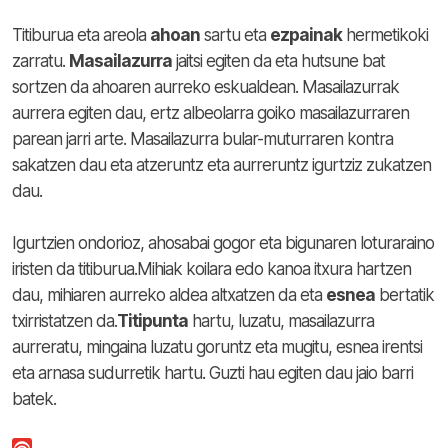
Titiburua eta areola
ahoan
sartu eta
ezpainak
hermetikoki
zarratu.
Masailazurra
jaitsi egiten da eta hutsune bat
sortzen da ahoaren aurreko eskualdean. Masailazurrak
aurrera egiten dau, ertz albeolarra goiko masailazurraren
parean jarri arte. Masailazurra bular-muturraren kontra
sakatzen dau eta atzeruntz eta aurreruntz igurtziz zukatzen
dau.
Igurtzien ondorioz, ahosabai gogor eta bigunaren loturaraino
iristen da titiburua.Mihiak koilara edo kanoa itxura hartzen
dau, mihiaren aurreko aldea altxatzen da eta
esnea
bertatik
txirristatzen da.
Titipunta
hartu, luzatu, masailazurra
aurreratu, mingaina luzatu goruntz eta mugitu, esnea irentsi
eta arnasa sudurretik hartu. Guzti hau egiten dau jaio barri
batek.