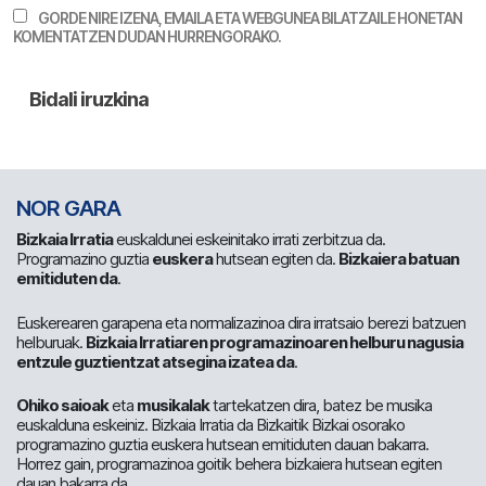
GORDE NIRE IZENA, EMAILA ETA WEBGUNEA BILATZAILE HONETAN
KOMENTATZEN DUDAN HURRENGORAKO.
NOR GARA
Bizkaia Irratia
euskaldunei eskeinitako irrati zerbitzua da.
Programazino guztia
euskera
hutsean egiten da.
Bizkaiera batuan
emitiduten da
.
Euskerearen garapena eta normalizazinoa dira irratsaio berezi batzuen
helburuak.
Bizkaia Irratiaren programazinoaren helburu nagusia
entzule guztientzat atsegina izatea da
.
Ohiko saioak
eta
musikalak
tartekatzen dira, batez be musika
euskalduna eskeiniz. Bizkaia Irratia da Bizkaitik Bizkai osorako
programazino guztia euskera hutsean emitiduten dauan bakarra.
Horrez gain, programazinoa goitik behera bizkaiera hutsean egiten
dauan bakarra da.