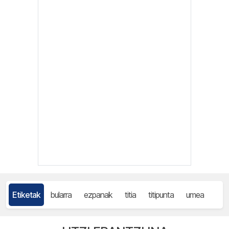
Etiketak
bularra
ezpanak
titia
titipunta
umea