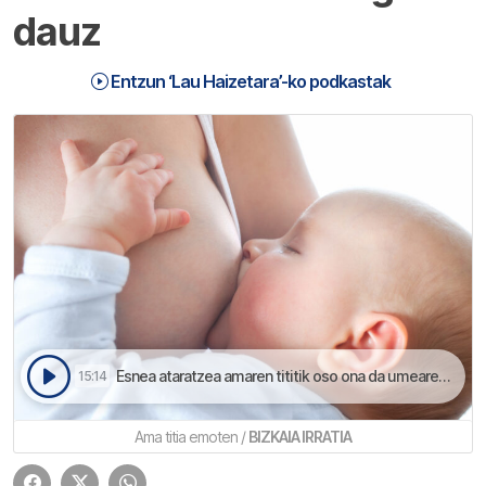
dauz
Entzun ‘Lau Haizetara’-ko podkastak
Esnea ataratzea amaren tititik oso ona da umearen ahoa osotzerakoan | Lau Haizetara
15:14
Ama titia emoten /
BIZKAIA IRRATIA