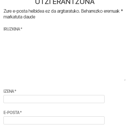
UTZI ERANTZUNA
Zure e-posta helbidea ez da argitaratuko.
Beharrezko eremuak
*
markatuta daude
IRUZKINA
*
IZENA
*
E-POSTA
*