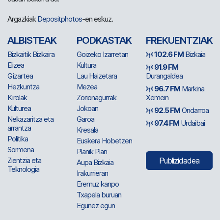
Argazkiak
Depositphotos
-en eskuz.
ALBISTEAK
PODKASTAK
FREKUENTZIAK
Bizkaitik Bizkaira
Goizeko Izarretan
102.6 FM
Bizkaia
Elizea
Kultura
91.9 FM
Gizartea
Lau Haizetara
Durangaldea
Hezkuntza
Mezea
96.7 FM
Markina
Kirolak
Zorionagurrak
Xemein
Kulturea
Jokoan
92.5 FM
Ondarroa
Nekazaritza eta
Garoa
97.4 FM
Urdaibai
arrantza
Kresala
Politika
Euskera Hobetzen
Sormena
Planik Plan
Zientzia eta
Publizidadea
Aupa Bizkaia
Teknologia
Irakurrieran
Eremuz kanpo
Txapela buruan
Egunez egun