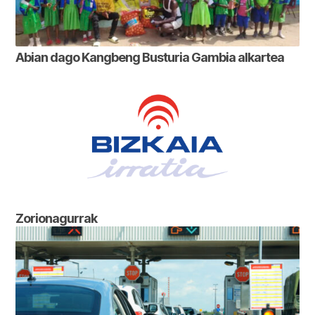
Abian dago Kangbeng Busturia Gambia alkartea
Zorionagurrak