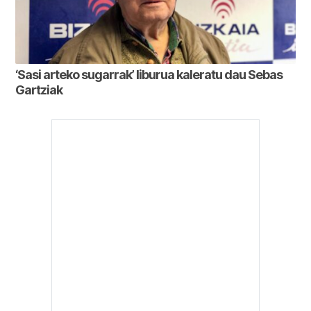
‘Sasi arteko sugarrak’ liburua kaleratu dau Sebas
Gartziak