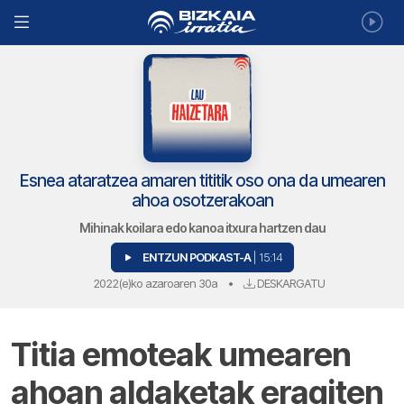
Esnea ataratzea amaren tititik oso ona da umearen
ahoa osotzerakoan
Mihinak koilara edo kanoa itxura hartzen dau
ENTZUN PODKAST-A
| 15:14
2022(e)ko azaroaren 30a
•
DESKARGATU
Titia emoteak umearen
ahoan aldaketak eragiten