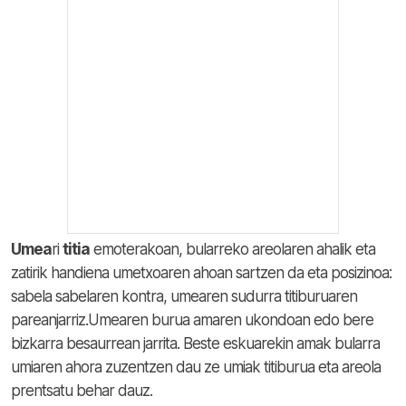
Umea
ri
titia
emoterakoan, bularreko areolaren ahalik eta
zatirik handiena umetxoaren ahoan sartzen da eta posizinoa:
sabela sabelaren kontra, umearen sudurra titiburuaren
pareanjarriz.Umearen burua amaren ukondoan edo bere
bizkarra besaurrean jarrita. Beste eskuarekin amak bularra
umiaren ahora zuzentzen dau ze umiak titiburua eta areola
prentsatu behar dauz.