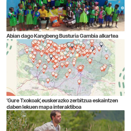
Abian dago Kangbeng Busturia Gambia alkartea
‘Gure Txokoak’, euskerazko zerbitzua eskaintzen
daben lekuen mapa interaktiboa