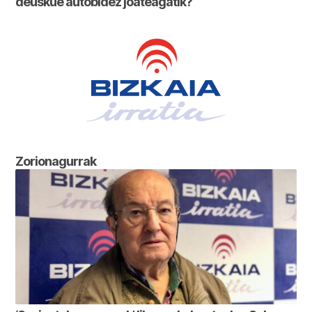
deuskue autobidez joateagatik?
Zorionagurrak