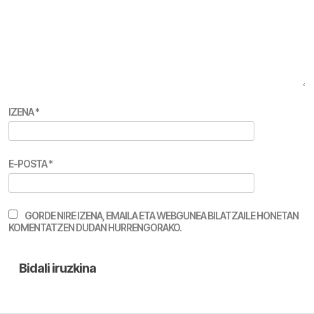
IZENA
*
E-POSTA
*
GORDE NIRE IZENA, EMAILA ETA WEBGUNEA BILATZAILE HONETAN
KOMENTATZEN DUDAN HURRENGORAKO.