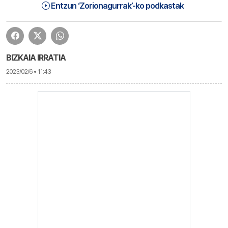
Zorionagurrak (23-02-06) Astelehena | Zorionagurrak
1:17:26
Entzun ‘Zorionagurrak’-ko podkastak
BIZKAIA IRRATIA
2023/02/6 • 11:43