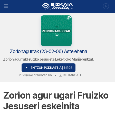
Zorionagurrak (23-02-06) Astelehena
Zorion agurrak Fruizko Jesus eta Lekeitioko Marijerentzat.
ENTZUN PODKAST-A
| 1:17:26
2023(e)ko otsailaren 6a
•
DESKARGATU
Zorion agur ugari Fruizko
Jesuseri eskeinita