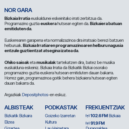
NOR GARA
Bizkaia Irratia
euskaldunei eskeinitako irrati zerbitzua da.
Programazino guztia
euskera
hutsean egiten da.
Bizkaiera batuan
emitiduten da
.
Euskerearen garapena eta normalizazinoa dira irratsaio berezi batzuen
helburuak.
Bizkaia Irratiaren programazinoaren helburu nagusia
entzule guztientzat atsegina izatea da
.
Ohiko saioak
eta
musikalak
tartekatzen dira, batez be musika
euskalduna eskeiniz. Bizkaia Irratia da Bizkaitik Bizkai osorako
programazino guztia euskera hutsean emitiduten dauan bakarra.
Horrez gain, programazinoa goitik behera bizkaiera hutsean egiten
dauan bakarra da.
Argazkiak
Depositphotos
-en eskuz.
ALBISTEAK
PODKASTAK
FREKUENTZIAK
Bizkaitik Bizkaira
Goizeko Izarretan
102.6 FM
Bizkaia
Elizea
Kultura
91.9 FM
Gizartea
Lau Haizetara
Durangaldea