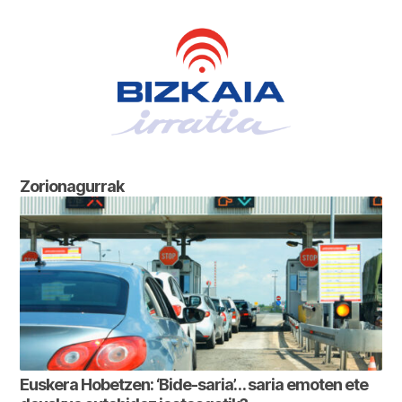
Zorionagurrak
Euskera Hobetzen: ‘Bide-saria’… saria emoten ete