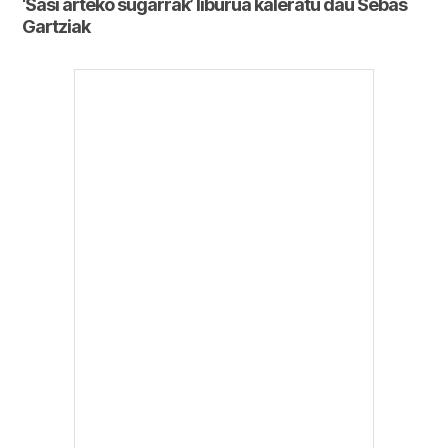
‘Sasi arteko sugarrak’ liburua kaleratu dau Sebas
Gartziak