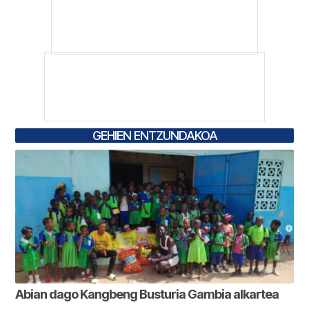
GEHIEN ENTZUNDAKOA
Abian dago Kangbeng Busturia Gambia alkartea