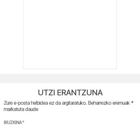
UTZI ERANTZUNA
Zure e-posta helbidea ez da argitaratuko.
Beharrezko eremuak
*
markatuta daude
IRUZKINA
*