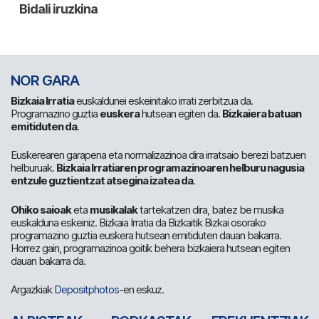
NOR GARA
Bizkaia Irratia
euskaldunei eskeinitako irrati zerbitzua da.
Programazino guztia
euskera
hutsean egiten da.
Bizkaiera batuan
emitiduten da
.
Euskerearen garapena eta normalizazinoa dira irratsaio berezi batzuen
helburuak.
Bizkaia Irratiaren programazinoaren helburu nagusia
entzule guztientzat atsegina izatea da
.
Ohiko saioak
eta
musikalak
tartekatzen dira, batez be musika
euskalduna eskeiniz. Bizkaia Irratia da Bizkaitik Bizkai osorako
programazino guztia euskera hutsean emitiduten dauan bakarra.
Horrez gain, programazinoa goitik behera bizkaiera hutsean egiten
dauan bakarra da.
Argazkiak
Depositphotos
-en eskuz.