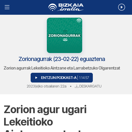
Zorionagurrak (23-02-22) eguaztena
Zorion agurrak Lekeitioko Aintzane eta Larrabetzuko Olgarentzat
ENTZUN PODKAST-A
| 1:14:57
2023(e)ko otsailaren 22a
•
DESKARGATU
Zorion agur ugari
Lekeitioko