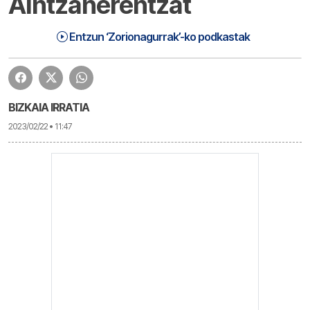
Aintzanerentzat
Zorionagurrak (23-02-22) eguaztena | Zorionagurrak
1:14:57
Entzun ‘Zorionagurrak’-ko podkastak
BIZKAIA IRRATIA
2023/02/22 • 11:47