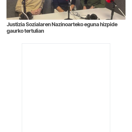
Justizia Sozialaren Nazinoarteko eguna hizpide
gaurko tertulian