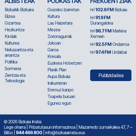
ALBISTEAK
PODKASTAK
FREKUENTZIAK
Bizkaitik Bizkaira
Goizeko Izarretan
102.6 FM
Bizkaia
Elizea
Kultura
91.9 FM
Gizartea
Lau Haizetara
Durangaldea
Hezkuntza
Mezea
96.7 FM
Markina
Kirolak
Zorionagurrak
Xemein
Kulturea
Jokoan
92.5 FM
Ondarroa
Nekazaritza eta
Garoa
97.4 FM
Urdaibai
arrantza
Kresala
Politika
Euskera Hobetzen
Sormena
Planik Plan
Zientzia eta
Publizidadea
Aupa Bizkaia
Teknologia
Irakurrieran
Eremuz kanpo
Txapela buruan
Egunez egun
© 2026 Bizkaia Irratia
Lege oharra
|
Pribatutasun informazinoa
| Mazarredo zumarkalea 47, 7 –
Bilbo |
944 466 800
| info@bizkaiairratia.eus