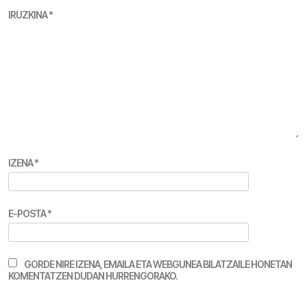
IRUZKINA
*
IZENA
*
E-POSTA
*
GORDE NIRE IZENA, EMAILA ETA WEBGUNEA BILATZAILE HONETAN
KOMENTATZEN DUDAN HURRENGORAKO.