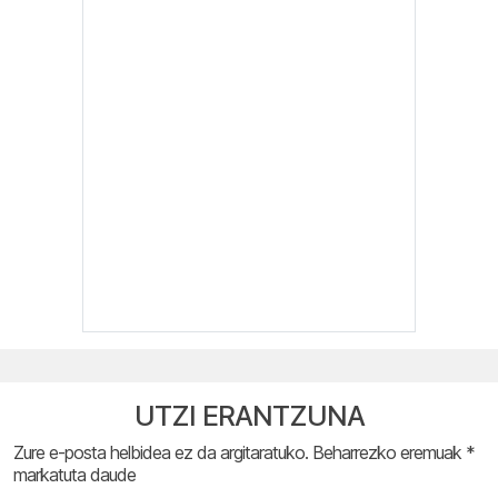
UTZI ERANTZUNA
Zure e-posta helbidea ez da argitaratuko.
Beharrezko eremuak
*
markatuta daude