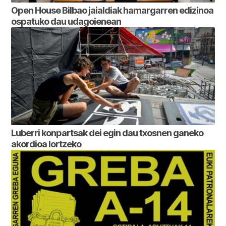
Open House Bilbao jaialdiak hamargarren edizinoa
ospatuko dau udagoienean
Luberri konpartsak dei egin dau txosnen ganeko
akordioa lortzeko