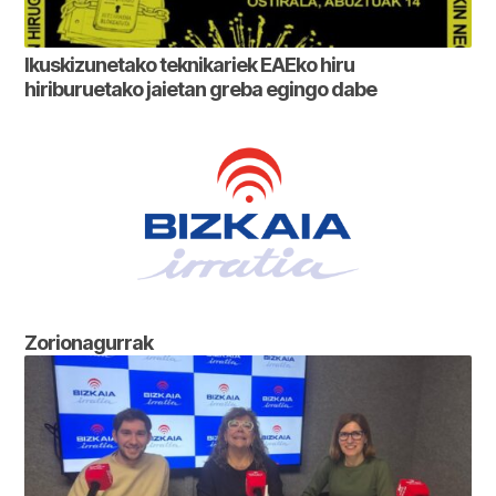
Ikuskizunetako teknikariek EAEko hiru
hiriburuetako jaietan greba egingo dabe
Zorionagurrak