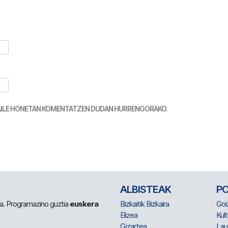
TZAILE HONETAN KOMENTATZEN DUDAN HURRENGORAKO.
ALBISTEAK
P
 da. Programazino guztia
euskera
Bizkaitik Bizkaira
Goi
Elizea
Kult
Gizartea
Lau