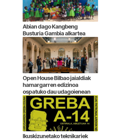
Abian dago Kangbeng
Busturia Gambia alkartea
Open House Bilbao jaialdiak
hamargarren edizinoa
ospatuko dau udagoienean
Ikuskizunetako teknikariek