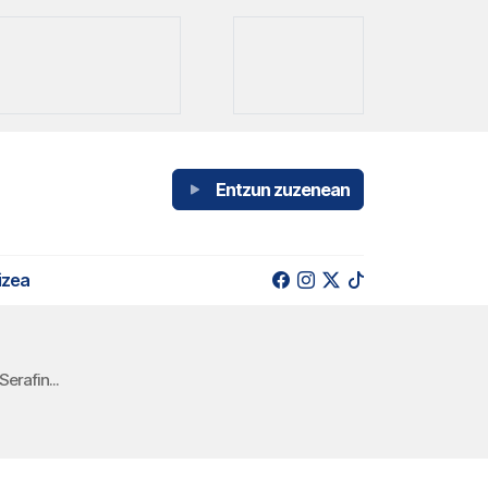
Entzun zuzenean
izea
erafin...