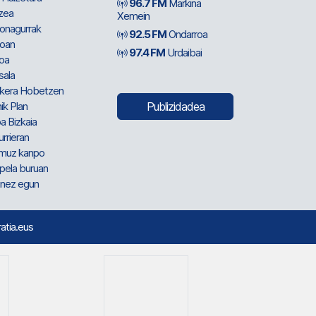
96.7 FM
Markina
zea
Xemein
ionagurrak
92.5 FM
Ondarroa
oan
97.4 FM
Urdaibai
oa
sala
kera Hobetzen
ik Plan
Publizidadea
a Bizkaia
urrieran
muz kanpo
pela buruan
nez egun
ratia.eus