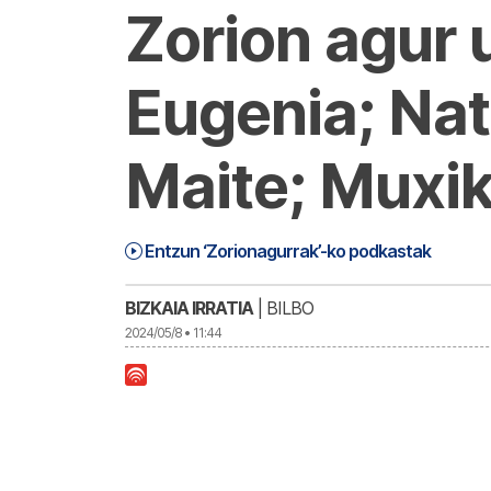
Zorion agur
Eugenia; Nat
Maite; Muxik
Zorionagurrak (24-05-08) | Zorionagu
1:16:12
Entzun ‘Zorionagurrak’-ko podkastak
BIZKAIA IRRATIA
| BILBO
2024/05/8 • 11:44