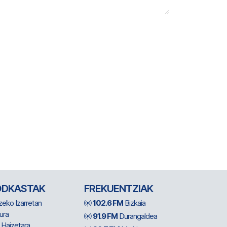
ODKASTAK
FREKUENTZIAK
zeko Izarretan
102.6 FM
Bizkaia
ura
91.9 FM
Durangaldea
 Haizetara