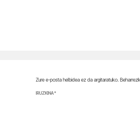
Zure e-posta helbidea ez da argitaratuko.
Beharrez
IRUZKINA
*