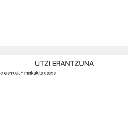
UTZI ERANTZUNA
ko eremuak
*
markatuta daude