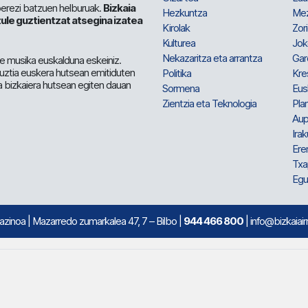
berezi batzuen helburuak.
Bizkaia
Hezkuntza
Me
ule guztientzat atsegina izatea
Kirolak
Zor
Kulturea
Jok
Nekazaritza eta arrantza
Gar
e musika euskalduna eskeiniz.
 guztia euskera hutsean emitiduten
Politika
Kre
a bizkaiera hutsean egiten dauan
Sormena
Eus
Zientzia eta Teknologia
Plan
Aup
Irak
Ere
Txa
Egu
mazinoa
| Mazarredo zumarkalea 47, 7 – Bilbo |
944 466 800
| info@bizkaiair