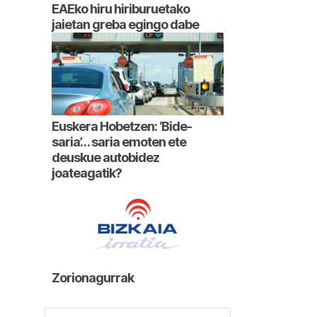
EAEko hiru hiriburuetako
jaietan greba egingo dabe
Euskera Hobetzen: ‘Bide-
saria’… saria emoten ete
deuskue autobidez
joateagatik?
Zorionagurrak