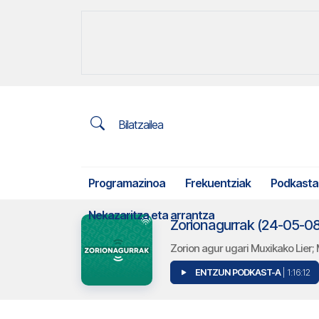
Bilatzailea
Programazinoa
Frekuentziak
Podkasta
Nekazaritza eta arrantza
Zorionagurrak (24-05-08
Zorion agur ugari Muxikako Lier;
ENTZUN PODKAST-A
| 1:16:12