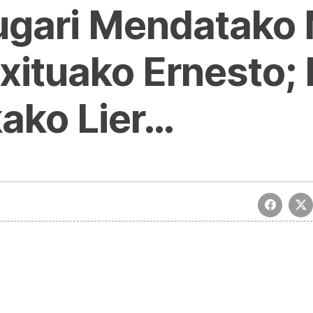
 ugari Mendatako 
xituako Ernesto;
ako Lier…
rrak