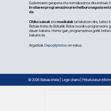
Euskerearen garapena eta normalizazinoa dira irratsaio 
Irratiaren programazinoaren helburu nagusia entz
da
.
Ohiko saioak
eta
musikalak
tartekatzen dira, batez b
Bizkaia Irratia da Bizkaitik Bizkai osorako programazino
dauan bakarra. Horrez gain, programazinoa goitik beher
bakarra da.
Argazkiak
Depositphotos
-en eskuz.
© 2026 Bizkaia Irratia
|
Lege oharra
|
Pribatutasun infor