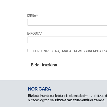
IZENA
*
E-POSTA
*
GORDE NIRE IZENA, EMAILA ETA WEBGUNEA BILA
NOR GARA
Bizkaia Irratia
euskaldunei eskeinitako irrati zerbitzua
hutsean egiten da.
Bizkaiera batuan emitiduten da
.