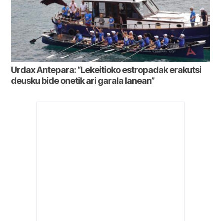
Urdax Antepara: “Lekeitioko estropadak erakutsi
deusku bide onetik ari garala lanean”