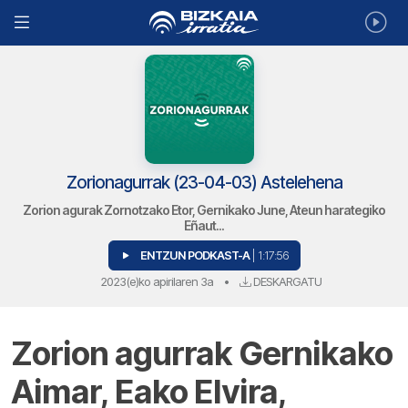
Zorionagurrak (23-04-03) Astelehena
Zorion agurak Zornotzako Etor, Gernikako June, Ateun harategiko
Eñaut...
ENTZUN PODKAST-A
| 1:17:56
2023(e)ko apirilaren 3a
•
DESKARGATU
Zorion agurrak Gernikako
Aimar, Eako Elvira,