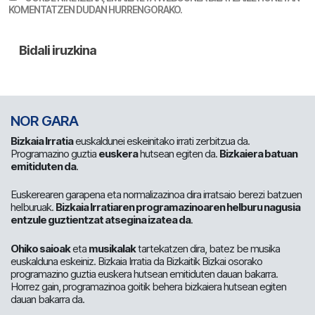
KOMENTATZEN DUDAN HURRENGORAKO.
NOR GARA
Bizkaia Irratia
euskaldunei eskeinitako irrati zerbitzua da.
Programazino guztia
euskera
hutsean egiten da.
Bizkaiera batuan
emitiduten da
.
Euskerearen garapena eta normalizazinoa dira irratsaio berezi batzuen
helburuak.
Bizkaia Irratiaren programazinoaren helburu nagusia
entzule guztientzat atsegina izatea da
.
Ohiko saioak
eta
musikalak
tartekatzen dira, batez be musika
euskalduna eskeiniz. Bizkaia Irratia da Bizkaitik Bizkai osorako
programazino guztia euskera hutsean emitiduten dauan bakarra.
Horrez gain, programazinoa goitik behera bizkaiera hutsean egiten
dauan bakarra da.