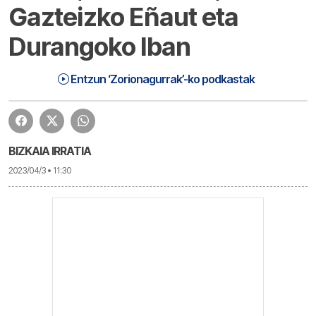
Gazteizko Eñaut eta
Durangoko Iban
Zorionagurrak (23-04-03) Astelehena | Zorionagurrak
1:17:56
Entzun ‘Zorionagurrak’-ko podkastak
BIZKAIA IRRATIA
2023/04/3 • 11:30