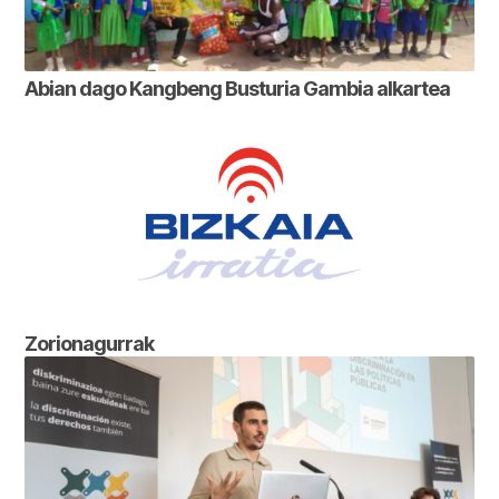
Abian dago Kangbeng Busturia Gambia alkartea
Zorionagurrak