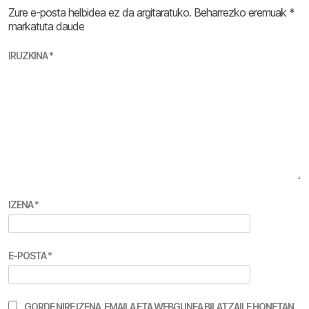
Zure e-posta helbidea ez da argitaratuko.
Beharrezko eremuak
*
markatuta daude
IRUZKINA
*
IZENA
*
E-POSTA
*
GORDE NIRE IZENA, EMAILA ETA WEBGUNEA BILATZAILE HONETAN