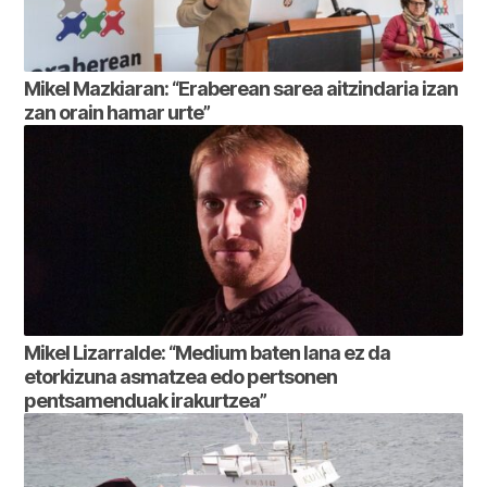
Mikel Mazkiaran: “Eraberean sarea aitzindaria izan
zan orain hamar urte”
Mikel Lizarralde: “Medium baten lana ez da
etorkizuna asmatzea edo pertsonen
pentsamenduak irakurtzea”