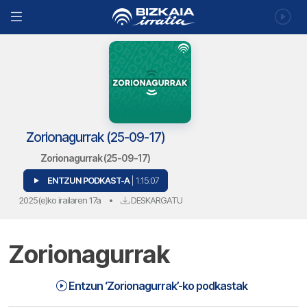
Zorionagurrak (25-09-17)
Zorionagurrak (25-09-17)
ENTZUN PODKAST-A
| 1:15:07
2025(e)ko irailaren 17a
•
DESKARGATU
Zorionagurrak
Zorionagurrak (25-09-17) | Zorionagurrak
1:15:07
Entzun ‘Zorionagurrak’-ko podkastak