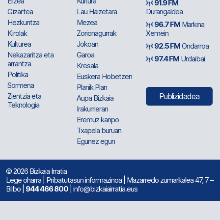
Elizea
Kultura
91.9 FM
Gizartea
Lau Haizetara
Durangaldea
Hezkuntza
Mezea
96.7 FM
Markina
Kirolak
Zorionagurrak
Xemein
Kulturea
Jokoan
92.5 FM
Ondarroa
Nekazaritza eta
Garoa
97.4 FM
Urdaibai
arrantza
Kresala
Politika
Euskera Hobetzen
Sormena
Planik Plan
Zientzia eta
Publizidadea
Aupa Bizkaia
Teknologia
Irakurrieran
Eremuz kanpo
Txapela buruan
Egunez egun
© 2026 Bizkaia Irratia
Lege oharra
|
Pribatutasun informazinoa
| Mazarredo zumarkalea 47, 7 –
Bilbo |
944 466 800
| info@bizkaiairratia.eus