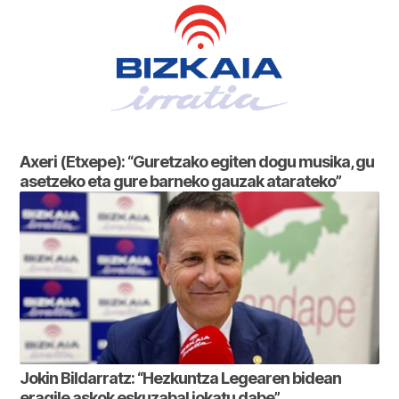
Axeri (Etxepe): “Guretzako egiten dogu musika, gu
asetzeko eta gure barneko gauzak atarateko”
Jokin Bildarratz: “Hezkuntza Legearen bidean
eragile askok eskuzabal jokatu dabe”