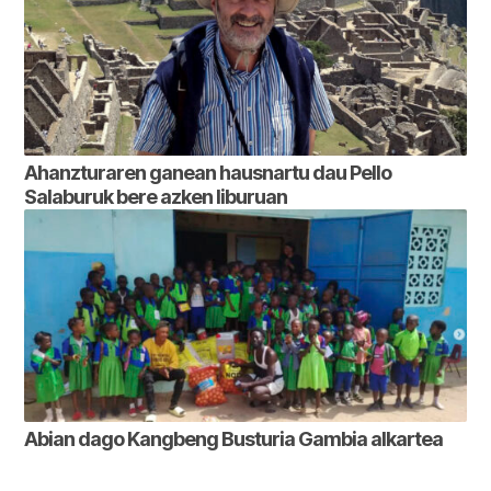
Ahanzturaren ganean hausnartu dau Pello
Salaburuk bere azken liburuan
Abian dago Kangbeng Busturia Gambia alkartea