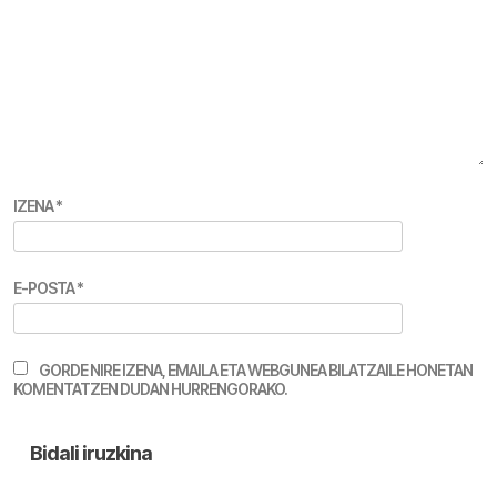
IZENA
*
E-POSTA
*
GORDE NIRE IZENA, EMAILA ETA WEBGUNEA BILATZAILE HONETAN
KOMENTATZEN DUDAN HURRENGORAKO.