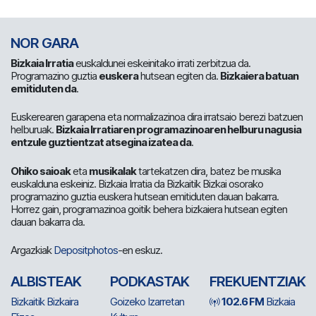
NOR GARA
Bizkaia Irratia
euskaldunei eskeinitako irrati zerbitzua da.
Programazino guztia
euskera
hutsean egiten da.
Bizkaiera batuan
emitiduten da
.
Euskerearen garapena eta normalizazinoa dira irratsaio berezi batzuen
helburuak.
Bizkaia Irratiaren programazinoaren helburu nagusia
entzule guztientzat atsegina izatea da
.
Ohiko saioak
eta
musikalak
tartekatzen dira, batez be musika
euskalduna eskeiniz. Bizkaia Irratia da Bizkaitik Bizkai osorako
programazino guztia euskera hutsean emitiduten dauan bakarra.
Horrez gain, programazinoa goitik behera bizkaiera hutsean egiten
dauan bakarra da.
Argazkiak
Depositphotos
-en eskuz.
ALBISTEAK
PODKASTAK
FREKUENTZIAK
Bizkaitik Bizkaira
Goizeko Izarretan
102.6 FM
Bizkaia