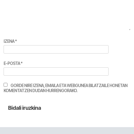
IZENA
*
E-POSTA
*
GORDE NIRE IZENA, EMAILA ETA WEBGUNEA BILATZAILE HONETAN
KOMENTATZEN DUDAN HURRENGORAKO.