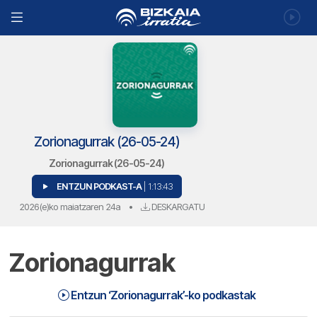
Zorionagurrak (26-05-24)
Zorionagurrak (26-05-24)
ENTZUN PODKAST-A
| 1:13:43
2026(e)ko maiatzaren 24a
•
DESKARGATU
Zorionagurrak
Entzun ‘Zorionagurrak’-ko podkastak