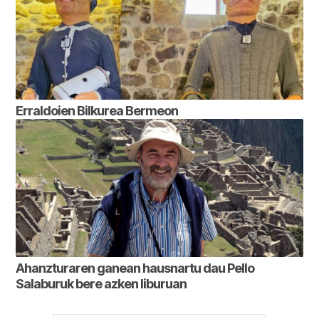
Erraldoien Bilkurea Bermeon
Ahanzturaren ganean hausnartu dau Pello
Salaburuk bere azken liburuan