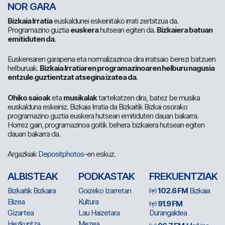
NOR GARA
Bizkaia Irratia
euskaldunei eskeinitako irrati zerbitzua da.
Programazino guztia
euskera
hutsean egiten da.
Bizkaiera batuan
emitiduten da
.
Euskerearen garapena eta normalizazinoa dira irratsaio berezi batzuen
helburuak.
Bizkaia Irratiaren programazinoaren helburu nagusia
entzule guztientzat atsegina izatea da
.
Ohiko saioak
eta
musikalak
tartekatzen dira, batez be musika
euskalduna eskeiniz. Bizkaia Irratia da Bizkaitik Bizkai osorako
programazino guztia euskera hutsean emitiduten dauan bakarra.
Horrez gain, programazinoa goitik behera bizkaiera hutsean egiten
dauan bakarra da.
Argazkiak
Depositphotos
-en eskuz.
ALBISTEAK
PODKASTAK
FREKUENTZIAK
Bizkaitik Bizkaira
Goizeko Izarretan
102.6 FM
Bizkaia
Elizea
Kultura
91.9 FM
Gizartea
Lau Haizetara
Durangaldea
Hezkuntza
Mezea