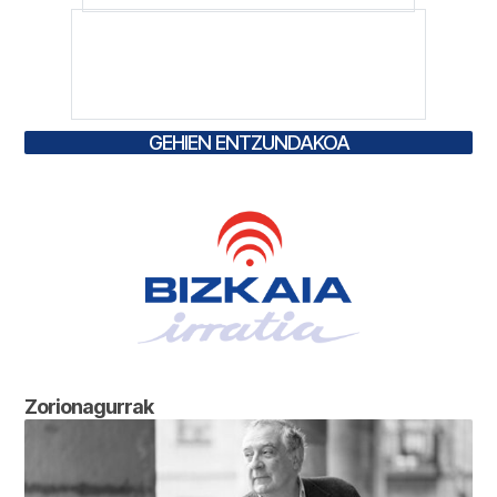
GEHIEN ENTZUNDAKOA
Zorionagurrak