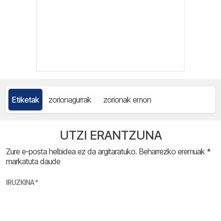
Etiketak
zorionagurrak
zorionak emon
UTZI ERANTZUNA
Zure e-posta helbidea ez da argitaratuko.
Beharrezko eremuak
*
markatuta daude
IRUZKINA
*