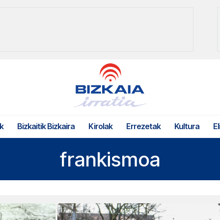
k
Bizkaitik Bizkaira
Kirolak
Errezetak
Kultura
El
frankismoa