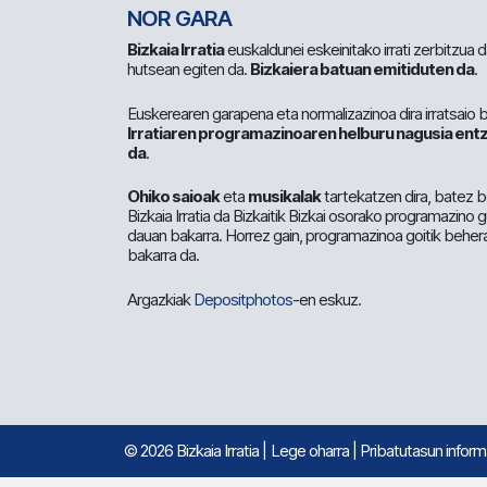
NOR GARA
Bizkaia Irratia
euskaldunei eskeinitako irrati zerbitzua
hutsean egiten da.
Bizkaiera batuan emitiduten da
.
Euskerearen garapena eta normalizazinoa dira irratsaio 
Irratiaren programazinoaren helburu nagusia entz
da
.
Ohiko saioak
eta
musikalak
tartekatzen dira, batez b
Bizkaia Irratia da Bizkaitik Bizkai osorako programazino
dauan bakarra. Horrez gain, programazinoa goitik beher
bakarra da.
Argazkiak
Depositphotos
-en eskuz.
© 2026 Bizkaia Irratia
|
Lege oharra
|
Pribatutasun infor