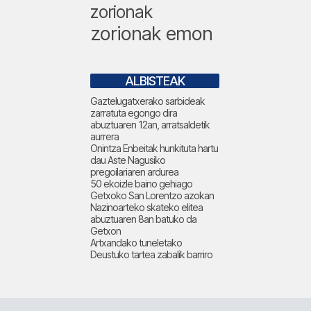
zorionak
zorionak emon
ALBISTEAK
Gaztelugatxerako sarbideak
zarratuta egongo dira
abuztuaren 12an, arratsaldetik
aurrera
Onintza Enbeitak hunkituta hartu
dau Aste Nagusiko
pregoilariaren ardurea
50 ekoizle baino gehiago
Getxoko San Lorentzo azokan
Nazinoarteko skateko elitea
abuztuaren 8an batuko da
Getxon
Artxandako tuneletako
Deustuko tartea zabalik barriro