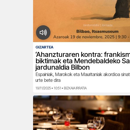
GIZARTEA
‘Ahanzturaren kontra: frankis
biktimak eta Mendebaldeko Sa
jardunaldia Bilbon
Espainiak, Marokok eta Mauritaniak akordioa sina
urte bete dira
19/11/2025 • 10:51 • BIZKAIA IRRATIA