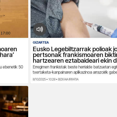
GIZARTEA
moaren
Eusko Legebiltzarrak polioak j
hara’
pertsonak frankismoaren bikt
hartzearen eztabaideari ekin 
tu ebenetik 50
Erregimen frankistak beste herrialde batzuetan egi
txertaketa-kanpainaren aplikazinoa arrazoirik gab
8/10/2025 • 10:28 • BIZKAIA IRRATIA