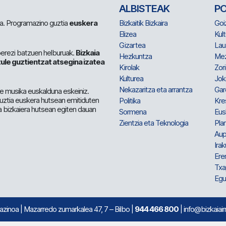
ALBISTEAK
P
 da. Programazino guztia
euskera
Bizkaitik Bizkaira
Goi
Elizea
Kult
Gizartea
Lau
berezi batzuen helburuak.
Bizkaia
Hezkuntza
Me
ule guztientzat atsegina izatea
Kirolak
Zor
Kulturea
Jok
Nekazaritza eta arrantza
Gar
e musika euskalduna eskeiniz.
 guztia euskera hutsean emitiduten
Politika
Kre
a bizkaiera hutsean egiten dauan
Sormena
Eus
Zientzia eta Teknologia
Plan
Aup
Irak
Ere
Txa
Egu
mazinoa
| Mazarredo zumarkalea 47, 7 – Bilbo |
944 466 800
| info@bizkaiair