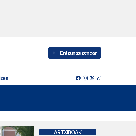
Entzun zuzenean
izea
ARTXIBOAK