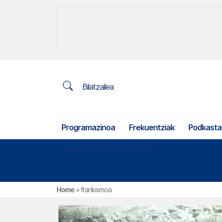
Bilatzailea
Programazinoa
Frekuentziak
Podkasta
Nekazaritza eta arrantza
Home
»
frankismoa