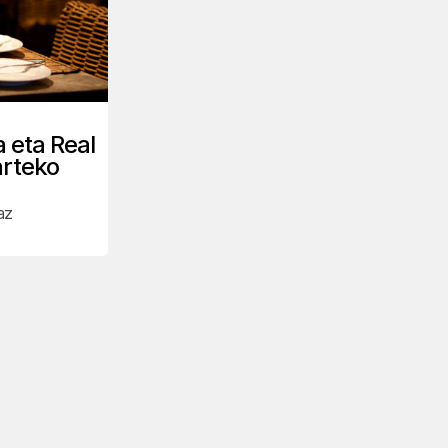
 eta Real
arteko
az