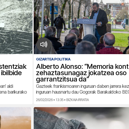
GIZARTEA POLITIKA
stentziak
Alberto Alonso: “Memoria kon
ibilbide
zehaztasunagaz jokatzea oso
garrantzitsua da”
an' aldi
Gazteek frankismoaren inguruan daben jarrera kez
ena barikurako
inguruan hausnartu dau Gogorak Barakaldoko BE
26/02/2026 • 13:35 • BIZKAIA IRRATIA