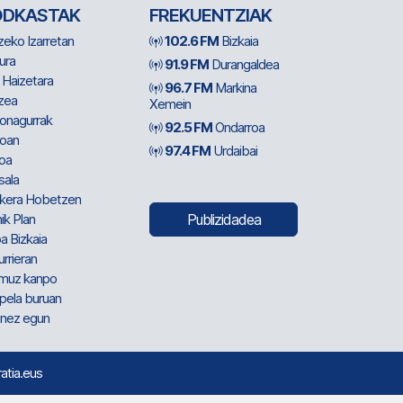
ODKASTAK
FREKUENTZIAK
zeko Izarretan
102.6 FM
Bizkaia
ura
91.9 FM
Durangaldea
 Haizetara
96.7 FM
Markina
zea
Xemein
ionagurrak
92.5 FM
Ondarroa
oan
97.4 FM
Urdaibai
oa
sala
kera Hobetzen
ik Plan
Publizidadea
a Bizkaia
urrieran
muz kanpo
pela buruan
nez egun
ratia.eus