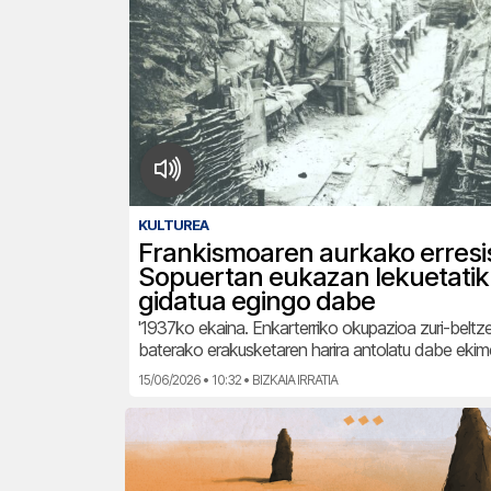
KULTUREA
Frankismoaren aurkako erresi
Sopuertan eukazan lekuetatik 
gidatua egingo dabe
'1937ko ekaina. Enkarterriko okupazioa zuri-beltze
baterako erakusketaren harira antolatu dabe ekim
15/06/2026 • 10:32 • BIZKAIA IRRATIA