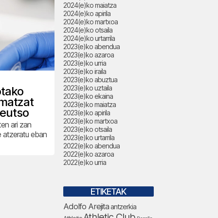
2024(e)ko maiatza
2024(e)ko apirila
2024(e)ko martxoa
2024(e)ko otsaila
2024(e)ko urtarrila
2023(e)ko abendua
2023(e)ko azaroa
2023(e)ko urria
2023(e)ko iraila
2023(e)ko abuztua
2023(e)ko uztaila
otako
2023(e)ko ekaina
imatzat
2023(e)ko maiatza
deutso
2023(e)ko apirila
2023(e)ko martxoa
ten ari zan
2023(e)ko otsaila
e atzeratu eban
2023(e)ko urtarrila
2022(e)ko abendua
2022(e)ko azaroa
2022(e)ko urria
ETIKETAK
Adolfo Arejita
antzerkia
Athletic Club