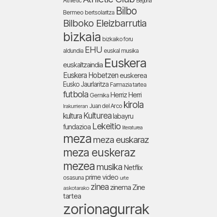
Athletic
Begoña
Bilbo
Bermeo
bertsolaritza
Bilboko Eleizbarrutia
bizkaia
bizkaiko foru
EHU
aldundia
euskal musika
Euskera
euskaltzaindia
Euskera Hobetzen
euskerea
Eusko Jaurlaritza
Farmazia tartea
futbola
Herriz Herri
Gernika
kirola
Juan del Arco
Irakurrieran
Kulturea
kultura
labayru
Lekeitio
fundazioa
literaturea
meza
meza euskaraz
meza euskeraz
mezea
musika
Netflix
prime video
osasuna
urte
zinea
zinema
Zine
askotarako
tartea
zorionagurrak