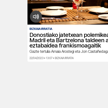
BIZKAIA IRRATIA
Donostiako jatetxean polemikea
Madril eta Bartzelona taldeen 
eztabaidea frankismoagaitik
Gazte tertulia Amaia Arostegi eta Jon Castañedag
22/04/2023 • 13:07 • BIZKAIA IRRATIA