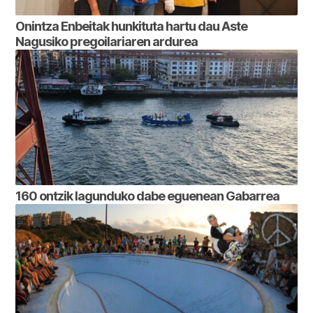
Onintza Enbeitak hunkituta hartu dau Aste
Nagusiko pregoilariaren ardurea
160 ontzik lagunduko dabe eguenean Gabarrea