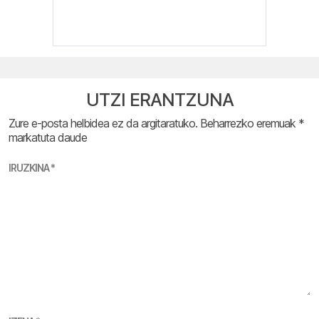
UTZI ERANTZUNA
Zure e-posta helbidea ez da argitaratuko.
Beharrezko eremuak
*
markatuta daude
IRUZKINA
*