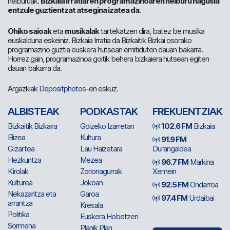
helburuak.
Bizkaia Irratiaren programazinoaren helburu nagusia
entzule guztientzat atsegina izatea da
.
Ohiko saioak
eta
musikalak
tartekatzen dira, batez be musika
euskalduna eskeiniz. Bizkaia Irratia da Bizkaitik Bizkai osorako
programazino guztia euskera hutsean emitiduten dauan bakarra.
Horrez gain, programazinoa goitik behera bizkaiera hutsean egiten
dauan bakarra da.
Argazkiak
Depositphotos
-en eskuz.
ALBISTEAK
PODKASTAK
FREKUENTZIAK
Bizkaitik Bizkaira
Goizeko Izarretan
102.6 FM
Bizkaia
Elizea
Kultura
91.9 FM
Gizartea
Lau Haizetara
Durangaldea
Hezkuntza
Mezea
96.7 FM
Markina
Kirolak
Zorionagurrak
Xemein
Kulturea
Jokoan
92.5 FM
Ondarroa
Nekazaritza eta
Garoa
97.4 FM
Urdaibai
arrantza
Kresala
Politika
Euskera Hobetzen
Sormena
Planik Plan