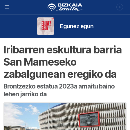
Egunez egun
Iribarren eskultura barria
San Mameseko
zabalgunean eregiko da
Brontzezko estatua 2023a amaitu baino
lehen jarriko da