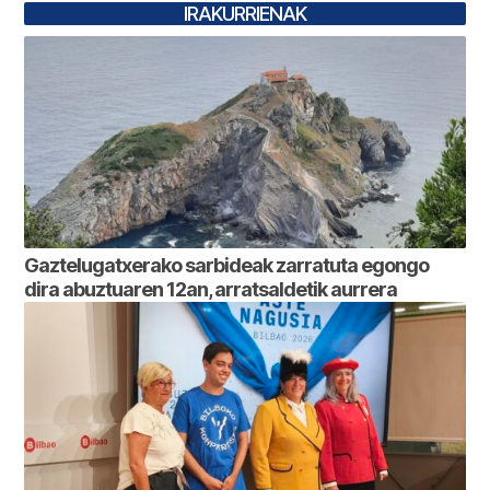
IRAKURRIENAK
Gaztelugatxerako sarbideak zarratuta egongo
dira abuztuaren 12an, arratsaldetik aurrera