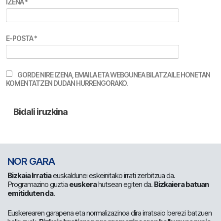
IZENA
*
E-POSTA
*
GORDE NIRE IZENA, EMAILA ETA WEBGUNEA BILATZAILE HONETAN
KOMENTATZEN DUDAN HURRENGORAKO.
NOR GARA
Bizkaia Irratia
euskaldunei eskeinitako irrati zerbitzua da.
Programazino guztia
euskera
hutsean egiten da.
Bizkaiera batuan
emitiduten da
.
Euskerearen garapena eta normalizazinoa dira irratsaio berezi batzuen