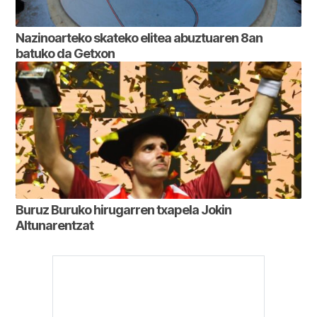
Nazinoarteko skateko elitea abuztuaren 8an
batuko da Getxon
Buruz Buruko hirugarren txapela Jokin
Altunarentzat