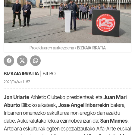
Proiektuaren aurkezpena /
BIZKAIA IRRATIA
BIZKAIA IRRATIA
| BILBO
2023/04/4 • 11:57
Jon Uriarte
Athletic Clubeko presidenteak eta
Juan Mari
Aburto
Bilboko alkateak,
Jose Angel Iribarrekin
batera,
Iribarren omenezko eskulturea non eregiko dan azaldu
dabe. Aukeratutako lekua ezinhobea izan da:
San Mames
.
Artelana eskulturak egiten espezializautako Alfa-Arte euskal