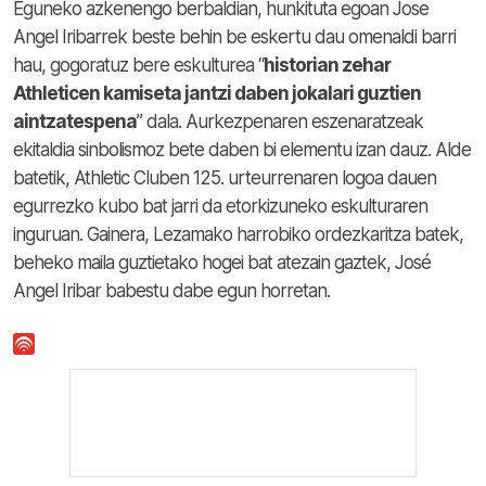
Eguneko azkenengo berbaldian, hunkituta egoan Jose
Angel Iribarrek beste behin be eskertu dau omenaldi barri
hau, gogoratuz bere eskulturea “
historian zehar
Athleticen kamiseta jantzi daben jokalari guztien
aintzatespena
” dala. Aurkezpenaren eszenaratzeak
ekitaldia sinbolismoz bete daben bi elementu izan dauz. Alde
batetik, Athletic Cluben 125. urteurrenaren logoa dauen
egurrezko kubo bat jarri da etorkizuneko eskulturaren
inguruan. Gainera, Lezamako harrobiko ordezkaritza batek,
beheko maila guztietako hogei bat atezain gaztek, José
Angel Iribar babestu dabe egun horretan.