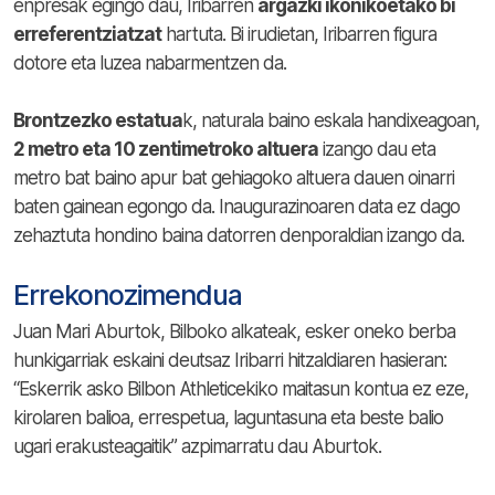
enpresak egingo dau, Iribarren
argazki ikonikoetako bi
erreferentziatzat
hartuta. Bi irudietan, Iribarren figura
dotore eta luzea nabarmentzen da.
Brontzezko estatua
k, naturala baino eskala handixeagoan,
2 metro eta 10 zentimetroko altuera
izango dau eta
metro bat baino apur bat gehiagoko altuera dauen oinarri
baten gainean egongo da. Inaugurazinoaren data ez dago
zehaztuta hondino baina datorren denporaldian izango da.
Errekonozimendua
Juan Mari Aburtok, Bilboko alkateak, esker oneko berba
hunkigarriak eskaini deutsaz Iribarri hitzaldiaren hasieran:
“Eskerrik asko Bilbon Athleticekiko maitasun kontua ez eze,
kirolaren balioa, errespetua, laguntasuna eta beste balio
ugari erakusteagaitik” azpimarratu dau Aburtok.