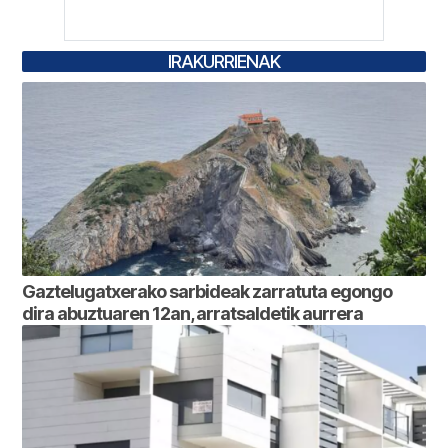
IRAKURRIENAK
Gaztelugatxerako sarbideak zarratuta egongo
dira abuztuaren 12an, arratsaldetik aurrera