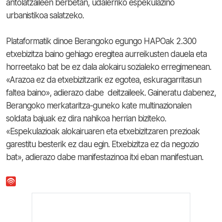
antolatzaileen berbetan, udalerriko espekulazino
urbanistikoa salatzeko.
Plataformatik dinoe Berangoko egungo HAPOak 2.300
etxebizitza baino gehiago eregitea aurreikusten dauela eta
horreetako bat be ez dala alokairu sozialeko erregimenean.
«Arazoa ez da etxebizitzarik ez egotea, eskuragarritasun
faltea baino», adierazo dabe deitzaileek. Gaineratu dabenez,
Berangoko merkataritza-guneko kate multinazionalen
soldata bajuak ez dira nahikoa herrian biziteko.
«Espekulazioak alokairuaren eta etxebizitzaren prezioak
garestitu besterik ez dau egin. Etxebizitza ez da negozio
bat», adierazo dabe manifestazinoa itxi eban manifestuan.