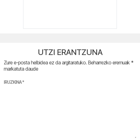
UTZI ERANTZUNA
Zure e-posta helbidea ez da argitaratuko.
Beharrezko eremuak
*
markatuta daude
IRUZKINA
*