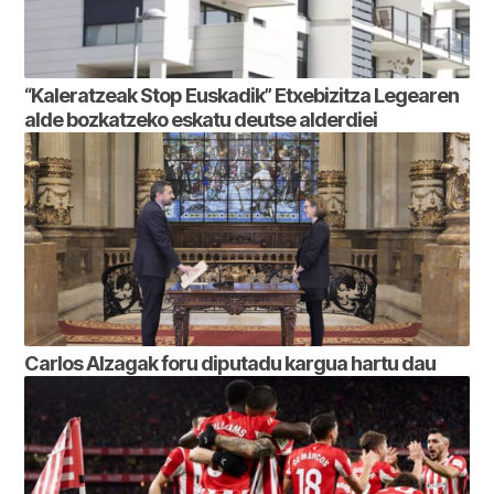
“Kaleratzeak Stop Euskadik” Etxebizitza Legearen
alde bozkatzeko eskatu deutse alderdiei
Carlos Alzagak foru diputadu kargua hartu dau