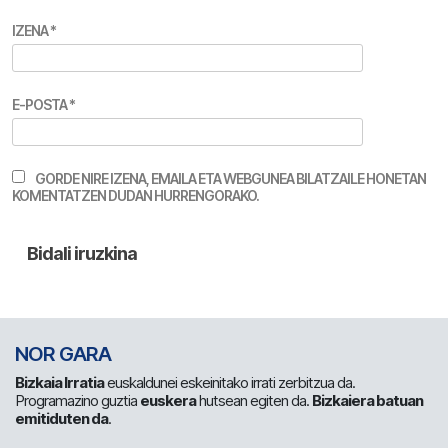
IZENA
*
E-POSTA
*
GORDE NIRE IZENA, EMAILA ETA WEBGUNEA BILATZAILE HONETAN
KOMENTATZEN DUDAN HURRENGORAKO.
NOR GARA
Bizkaia Irratia
euskaldunei eskeinitako irrati zerbitzua da.
Programazino guztia
euskera
hutsean egiten da.
Bizkaiera batuan
emitiduten da
.