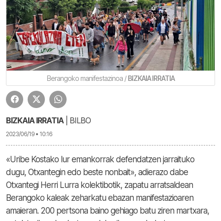
Berangoko manifestazinoa /
BIZKAIA IRRATIA
BIZKAIA IRRATIA
| BILBO
2023/06/19 • 10:16
«Uribe Kostako lur emankorrak defendatzen jarraituko
dugu, Otxantegin edo beste nonbait», adierazo dabe
Otxantegi Herri Lurra kolektibotik, zapatu arratsaldean
Berangoko kaleak zeharkatu ebazan manifestazioaren
amaieran. 200 pertsona baino gehiago batu ziren martxara,