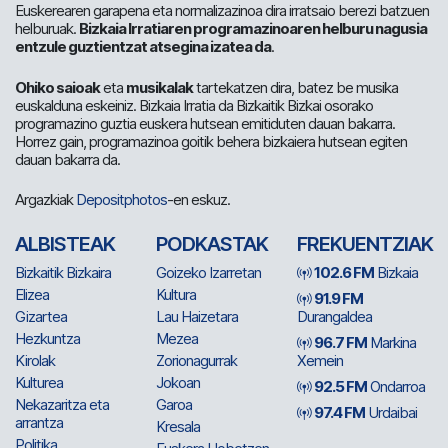
Euskerearen garapena eta normalizazinoa dira irratsaio berezi batzuen
helburuak.
Bizkaia Irratiaren programazinoaren helburu nagusia
entzule guztientzat atsegina izatea da
.
Ohiko saioak
eta
musikalak
tartekatzen dira, batez be musika
euskalduna eskeiniz. Bizkaia Irratia da Bizkaitik Bizkai osorako
programazino guztia euskera hutsean emitiduten dauan bakarra.
Horrez gain, programazinoa goitik behera bizkaiera hutsean egiten
dauan bakarra da.
Argazkiak
Depositphotos
-en eskuz.
ALBISTEAK
PODKASTAK
FREKUENTZIAK
Bizkaitik Bizkaira
Goizeko Izarretan
102.6 FM
Bizkaia
Elizea
Kultura
91.9 FM
Gizartea
Lau Haizetara
Durangaldea
Hezkuntza
Mezea
96.7 FM
Markina
Kirolak
Zorionagurrak
Xemein
Kulturea
Jokoan
92.5 FM
Ondarroa
Nekazaritza eta
Garoa
97.4 FM
Urdaibai
arrantza
Kresala
Politika