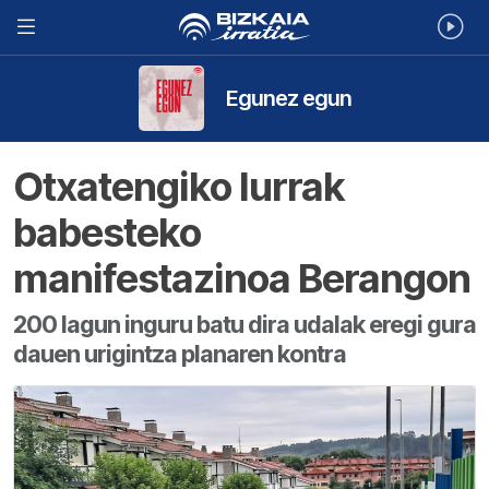
Egunez egun
Otxatengiko lurrak
babesteko
manifestazinoa Berangon
200 lagun inguru batu dira udalak eregi gura
dauen urigintza planaren kontra