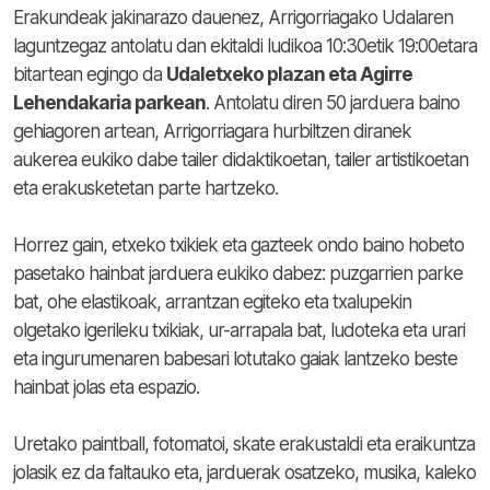
Erakundeak jakinarazo dauenez, Arrigorriagako Udalaren
laguntzegaz antolatu dan ekitaldi ludikoa 10:30etik 19:00etara
bitartean egingo da
Udaletxeko plazan eta Agirre
Lehendakaria parkean
. Antolatu diren 50 jarduera baino
gehiagoren artean, Arrigorriagara hurbiltzen diranek
aukerea eukiko dabe tailer didaktikoetan, tailer artistikoetan
eta erakusketetan parte hartzeko.
Horrez gain, etxeko txikiek eta gazteek ondo baino hobeto
pasetako hainbat jarduera eukiko dabez: puzgarrien parke
bat, ohe elastikoak, arrantzan egiteko eta txalupekin
olgetako igerileku txikiak, ur-arrapala bat, ludoteka eta urari
eta ingurumenaren babesari lotutako gaiak lantzeko beste
hainbat jolas eta espazio.
Uretako paintball, fotomatoi, skate erakustaldi eta eraikuntza
jolasik ez da faltauko eta, jarduerak osatzeko, musika, kaleko