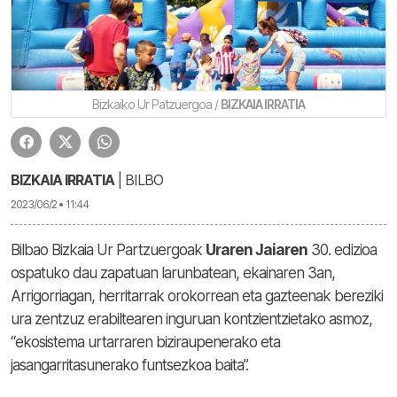
Bizkaiko Ur Patzuergoa /
BIZKAIA IRRATIA
BIZKAIA IRRATIA
| BILBO
2023/06/2 • 11:44
Bilbao Bizkaia Ur Partzuergoak
Uraren Jaiaren
30. edizioa
ospatuko dau zapatuan larunbatean, ekainaren 3an,
Arrigorriagan, herritarrak orokorrean eta gazteenak bereziki
ura zentzuz erabiltearen inguruan kontzientzietako asmoz,
“ekosistema urtarraren biziraupenerako eta
jasangarritasunerako funtsezkoa baita”.