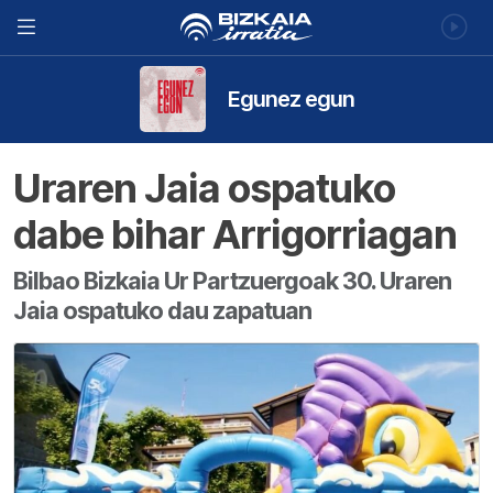
Egunez egun
Uraren Jaia ospatuko
dabe bihar Arrigorriagan
Bilbao Bizkaia Ur Partzuergoak 30. Uraren
Jaia ospatuko dau zapatuan