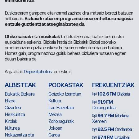
emitiduten da
.
Euskerearen garapena eta normalizazinoa dira irratsaio berezi batzuen
helburuak.
Bizkaia Irratiaren programazinoaren helburu nagusia
entzule guztientzat atsegina izatea da
.
Ohiko saioak
eta
musikalak
tartekatzen dira, batez be musika
euskalduna eskeiniz. Bizkaia Irratia da Bizkaitik Bizkai osorako
programazino guztia euskera hutsean emitiduten dauan bakarra.
Horrez gain, programazinoa goitik behera bizkaiera hutsean egiten
dauan bakarra da.
Argazkiak
Depositphotos
-en eskuz.
ALBISTEAK
PODKASTAK
FREKUENTZIAK
Bizkaitik Bizkaira
Goizeko Izarretan
102.6 FM
Bizkaia
Elizea
Kultura
91.9 FM
Gizartea
Lau Haizetara
Durangaldea
Hezkuntza
Mezea
96.7 FM
Markina
Kirolak
Zorionagurrak
Xemein
Kulturea
Jokoan
92.5 FM
Ondarroa
Nekazaritza eta
Garoa
97.4 FM
Urdaibai