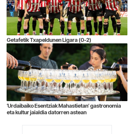
Getafetik Txapeldunen Ligara (0-2)
‘Urdaibaiko Esentziak Mahastietan’ gastronomia
eta kultur jaialdia datorren astean