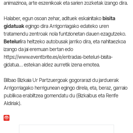
animazinoa, arte eszenikoak eta sarien zozketak izango dira.
Halaber, egun osoan zehar, adituek eskainitako
bisita
gidatuak
egingo dira Arrigorriagako edateko uren
tratamendu zentroak nola funtzionetan dauen ezagutzeko.
Beteluri
ra heltzeko autobusak jarriko dira, eta nahitaezkoa
izango da jai eremuan bertan edo
https://www.eventbrite.es/e/entradas-beteluri-bisita-
gidatua… estekan aldez aurretik izena emotea.
Bilbao Bizkaia Ur Partzuergoak gogorarazi du jarduerak
Arrigorriagako herrigunean egingo direla, eta, beraz, garraio
publikoa erabiltzea gomendatu du (Bizkaibus eta Renfe
Aldiriak).