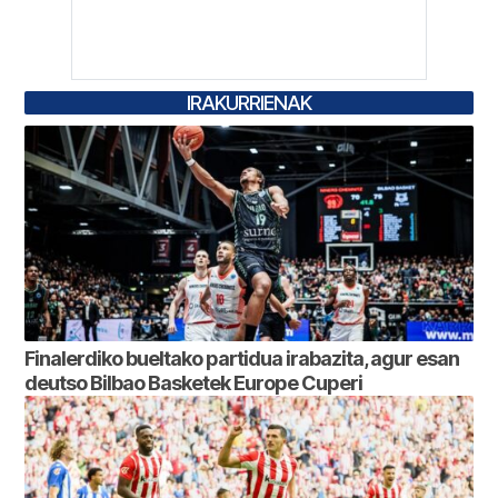
IRAKURRIENAK
Finalerdiko bueltako partidua irabazita, agur esan
deutso Bilbao Basketek Europe Cuperi