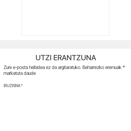
UTZI ERANTZUNA
Zure e-posta helbidea ez da argitaratuko.
Beharrezko eremuak
*
markatuta daude
IRUZKINA
*