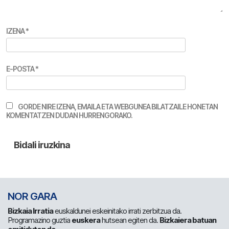
IZENA
*
E-POSTA
*
GORDE NIRE IZENA, EMAILA ETA WEBGUNEA BILATZAILE HONETAN
KOMENTATZEN DUDAN HURRENGORAKO.
NOR GARA
Bizkaia Irratia
euskaldunei eskeinitako irrati zerbitzua da.
Programazino guztia
euskera
hutsean egiten da.
Bizkaiera batuan